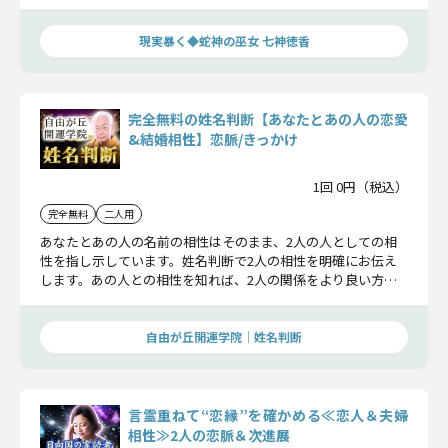
を完全に霊視します。
現実暴く◆蛇神の巫女 七神徳香
完全無料の姓名判断【あなたとあの人の恋愛
&結婚相性】恋脈/きっかけ
1回 0円（税込）
完全無料
二人用
あなたとあの人の名前の相性はそのまま、2人の人としての相
性を指し示しています。姓名判断で2人の相性を明確にお伝え
します。あの人との相性を知れば、2人の関係をより良い方へ
導くことができます。
自由が丘開運学院│姓名判断
言霊重ねて“恋縁”を確かめる≪恋人＆夫婦
相性≫2人の恋脈＆次進展