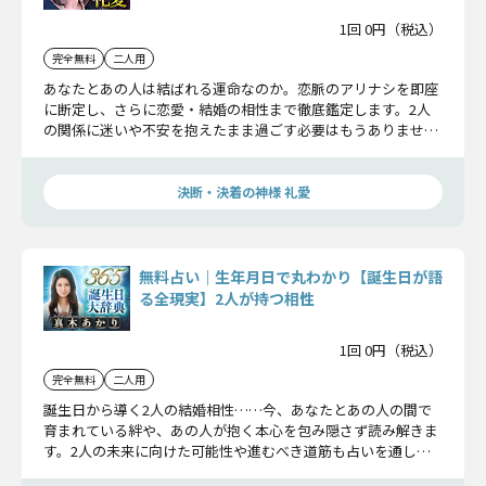
1回 0円（税込）
完全無料
二人用
あなたとあの人は結ばれる運命なのか。恋脈のアリナシを即座
に断定し、さらに恋愛・結婚の相性まで徹底鑑定します。2人
の関係に迷いや不安を抱えたまま過ごす必要はもうありませ
ん。しっかり確かめてください。
決断・決着の神様 礼愛
無料占い｜生年月日で丸わかり【誕生日が語
る全現実】2人が持つ相性
1回 0円（税込）
完全無料
二人用
誕生日から導く2人の結婚相性……今、あなたとあの人の間で
育まれている絆や、あの人が抱く本心を包み隠さず読み解きま
す。2人の未来に向けた可能性や進むべき道筋も占いを通して
お伝えしましょう。