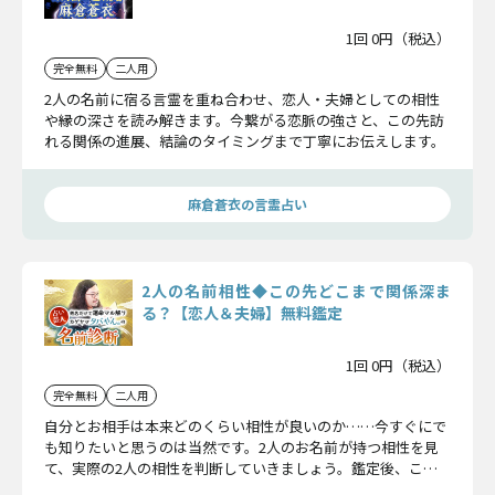
1回 0円（税込）
完全無料
二人用
2人の名前に宿る言霊を重ね合わせ、恋人・夫婦としての相性
や縁の深さを読み解きます。今繋がる恋脈の強さと、この先訪
れる関係の進展、結論のタイミングまで丁寧にお伝えします。
麻倉蒼衣の言霊占い
2人の名前相性◆この先どこまで関係深ま
る？【恋人＆夫婦】無料鑑定
1回 0円（税込）
完全無料
二人用
自分とお相手は本来どのくらい相性が良いのか……今すぐにで
も知りたいと思うのは当然です。2人のお名前が持つ相性を見
て、実際の2人の相性を判断していきましょう。鑑定後、この
恋は成就へと加速し始めますよ。