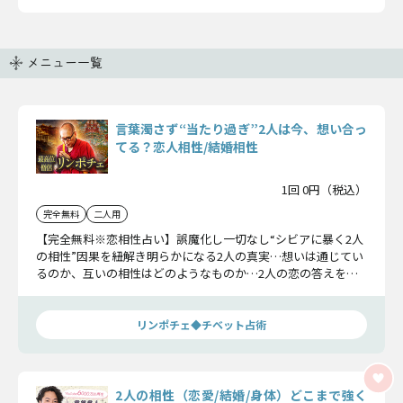
メニュー一覧
言葉濁さず“当たり過ぎ”2人は今、想い合っ
てる？恋人相性/結婚相性
1回 0円（税込）
完全無料
二人用
【完全無料※恋相性占い】誤魔化し一切なし“シビアに暴く2人
の相性”因果を紐解き明らかになる2人の真実…想いは通じてい
るのか、互いの相性はどのようなものか…2人の恋の答えをお
確かめください。
リンポチェ◆チベット占術
2人の相性（恋愛/結婚/身体）どこまで強く