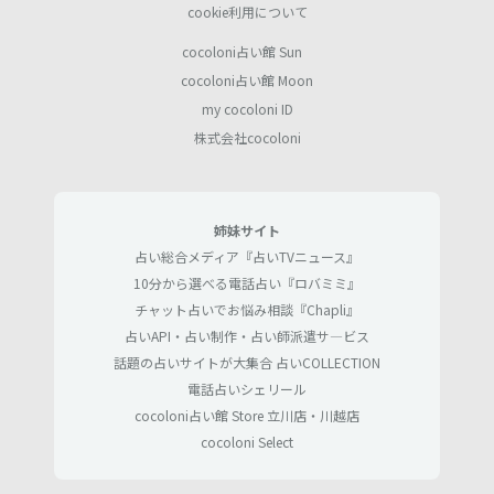
cookie利用について
cocoloni占い館 Sun
cocoloni占い館 Moon
my cocoloni ID
株式会社cocoloni
姉妹サイト
占い総合メディア『占いTVニュース』
10分から選べる電話占い『ロバミミ』
チャット占いでお悩み相談『Chapli』
占いAPI・占い制作・占い師派遣サ―ビス
話題の占いサイトが大集合 占いCOLLECTION
電話占いシェリール
cocoloni占い館 Store 立川店・川越店
cocoloni Select