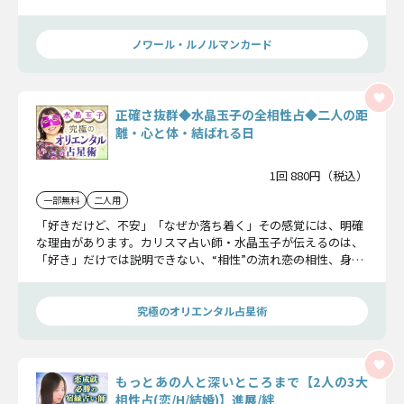
赤裸々かつ鮮明に予言します。
ノワール・ルノルマンカード
正確さ抜群◆水晶玉子の全相性占◆二人の距
離・心と体・結ばれる日
1回 880円（税込）
一部無料
二人用
「好きだけど、不安」「なぜか落ち着く」その感覚には、明確
な理由があります。カリスマ占い師・水晶玉子が伝えるのは、
「好き」だけでは説明できない、“相性”の流れ――恋の相性、身体
の相性、そして夫婦としての相性。二人の魂が共鳴するポイン
トを徹底的に占います。
究極のオリエンタル占星術
もっとあの人と深いところまで【2人の3大
相性占(恋/H/結婚)】進展/絆