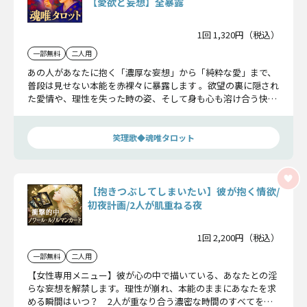
【愛欲と妄想】全暴露
1回 1,320円（税込）
一部無料
二人用
あの人があなたに抱く「濃厚な妄想」から「純粋な愛」まで、
普段は見せない本能を赤裸々に暴露します 。欲望の裏に隠され
た愛情や、理性を失った時の姿、そして身も心も溶け合う快楽
と幸福の頂点をお見せします 。
笑理歌◆魂唯タロット
【抱きつぶしてしまいたい】彼が抱く情欲/
初夜計画/2人が肌重ねる夜
1回 2,200円（税込）
一部無料
二人用
【女性専用メニュー】彼が心の中で描いている、あなたとの淫
らな妄想を解禁します。理性が崩れ、本能のままにあなたを求
める瞬間はいつ？ 2人が重なり合う濃密な時間のすべてを、