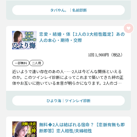
タバやん。｜名前診断
恋愛・結婚・体【2人の3大相性鑑定】あの
人の本心・期待・交際
1回 1,980円（税込）
一部無料
二人用
近いようで遠い存在のあの人……2人は今どんな関係といえる
のか。このツインレイ診断によってこれまで築いてきた絆の正
体やお互いに抱いている本音が明らかになります。2人のゴー
ルはもうそこまで来ているのです。
ひより海｜ツインレイ診断
無料◆2人は結ばれる宿命？【恋脈有無も即
断即答】恋人相性/夫婦相性