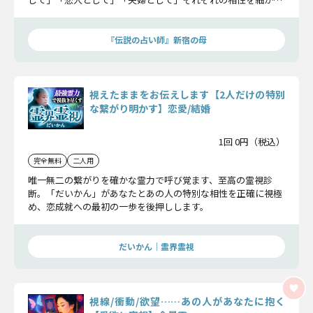
ところまで占ってみましょう。
『伝説の占い師』新宿の母
視えたままをお伝えします【2人だけの特別
な繋がり明かす】恋愛/結婚
1回 0円（税込）
完全無料
二人用
唯一無二の繋がりを確かな霊力で呼び覚ます、至高の霊視診
断。「だいかん」があなたとあの人の特別な相性を正確に視極
め、恋成就への最初の一歩を後押しします。
だいかん｜霊界霊視
視線/衝動/欲望……あの人があなたに抱く