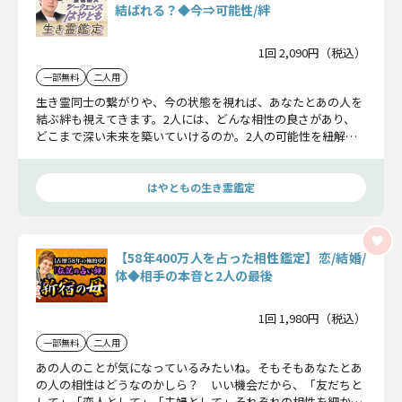
結ばれる？◆今⇒可能性/絆
1回 2,090円（税込）
一部無料
二人用
生き霊同士の繋がりや、今の状態を視れば、あなたとあの人を
結ぶ絆も視えてきます。2人には、どんな相性の良さがあり、
どこまで深い未来を築いていけるのか。2人の可能性を紐解き
ながら、お話ししていきます！
はやともの生き霊鑑定
【58年400万人を占った相性鑑定】恋/結婚/
体◆相手の本音と2人の最後
1回 1,980円（税込）
一部無料
二人用
あの人のことが気になっているみたいね。そもそもあなたとあ
の人の相性はどうなのかしら？ いい機会だから、「友だちと
して」「恋人として」「夫婦として」それぞれの相性を細かい