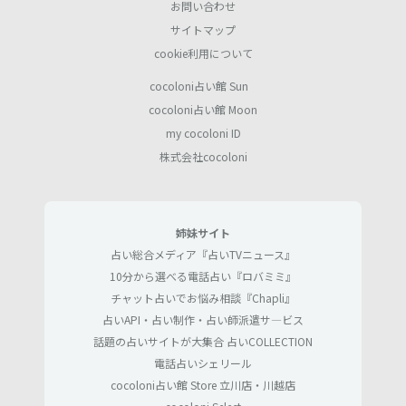
お問い合わせ
サイトマップ
cookie利用について
cocoloni占い館 Sun
cocoloni占い館 Moon
my cocoloni ID
株式会社cocoloni
姉妹サイト
占い総合メディア『占いTVニュース』
10分から選べる電話占い『ロバミミ』
チャット占いでお悩み相談『Chapli』
占いAPI・占い制作・占い師派遣サ―ビス
話題の占いサイトが大集合 占いCOLLECTION
電話占いシェリール
cocoloni占い館 Store 立川店・川越店