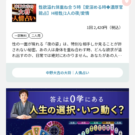
性欲溢れ体重ね合う時【愛深める時◆濃厚官
能占】H相性/2人の夜/愛情
1回 2,420円（税込）
一部無料
二人用
性の一面が現れる「夜の姿」は、特別な相手しか見ることが許
されない秘密。あの人は身体を重ね合わす時、どんな欲求が溢
れ出すのか、日常では絶対にわかりません。あなたがあの人と
迎えるその時に、あなたは何を求られ、お互いに何を感じ合う
ことができるのかお伝えいたします。
中野大吉の大将｜人情占い