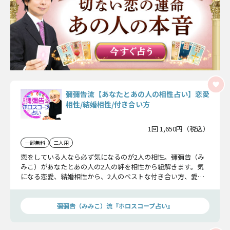
彌彌告流【あなたとあの人の相性占い】恋愛
相性/結婚相性/付き合い方
1回 1,650円（税込）
一部無料
二人用
恋をしている人なら必ず気になるのが2人の相性。彌彌告（み
みこ）があなたとあの人の2人の絆を相性から紐解きます。気
になる恋愛、結婚相性から、2人のベストな付き合い方、愛が
深まる幸運日まで。2人の関係がより確実なものになるヒント
が満載です。
彌彌告（みみこ）流『ホロスコープ占い』