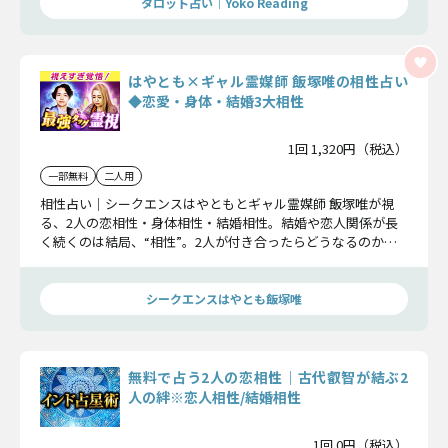
タロット占い｜Yoko Reading
はやとも×ギャル霊媒師 飯塚唯の相性占い
◆恋愛・身体・結婚3大相性
1回 1,320円（税込）
一部無料
二人用
相性占い｜シークエンスはやともとギャル霊媒師 飯塚唯が視
る、2人の恋相性・身体相性・結婚相性。結婚や恋人関係が長
く続くのは結局、“相性”。2人が付き合ったらどうなるのか、
夫婦になったらどうなるのか、身体の関係性はどうなのか…大
事な2人の相性を霊視で占います。
シークエンスはやとも飯塚唯
無料で占う2人の恋相性｜古代叡智が結ぶ2
人の絆※恋人相性/結婚相性
1回 0円（税込）