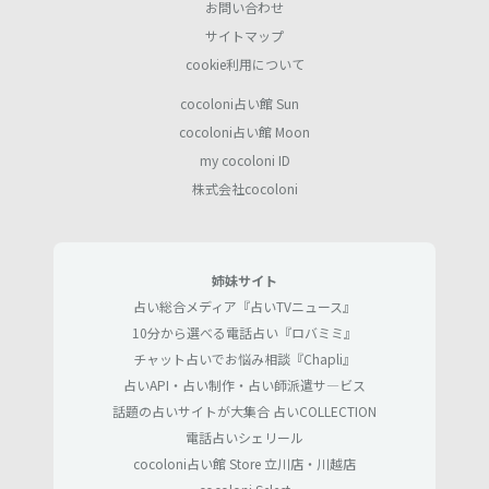
お問い合わせ
サイトマップ
cookie利用について
cocoloni占い館 Sun
cocoloni占い館 Moon
my cocoloni ID
株式会社cocoloni
姉妹サイト
占い総合メディア『占いTVニュース』
10分から選べる電話占い『ロバミミ』
チャット占いでお悩み相談『Chapli』
占いAPI・占い制作・占い師派遣サ―ビス
話題の占いサイトが大集合 占いCOLLECTION
電話占いシェリール
cocoloni占い館 Store 立川店・川越店