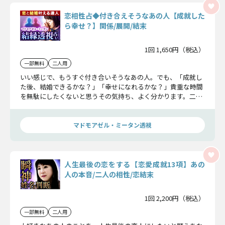
恋相性占◆付き合えそうなあの人【成就した
ら幸せ？】関係/展開/結末
1回 1,650円（税込）
一部無料
二人用
いい感じで、もうすぐ付き合いそうなあの人。でも、「成就し
た後、結婚できるかな？」「幸せになれるかな？」貴重な時間
を無駄にしたくないと思うその気持ち、よく分かります。二人
の相性、ずっと上手くいく二人なのか、この先の展開まで潜在
意識を通して視ていきましょう。
マドモアゼル・ミータン透視
人生最後の恋をする【恋愛成就13項】あの
人の本音/二人の相性/恋結末
1回 2,200円（税込）
一部無料
二人用