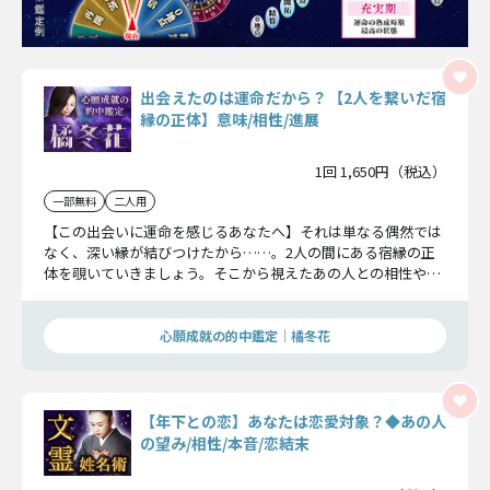
出会えたのは運命だから？【2人を繋いだ宿
縁の正体】意味/相性/進展
1回 1,650円（税込）
一部無料
二人用
【この出会いに運命を感じるあなたへ】それは単なる偶然では
なく、深い縁が結びつけたから……。2人の間にある宿縁の正
体を覗いていきましょう。そこから視えたあの人との相性や、
関係進展についてもお伝えします。
心願成就の的中鑑定｜橘冬花
【年下との恋】あなたは恋愛対象？◆あの人
の望み/相性/本音/恋結末