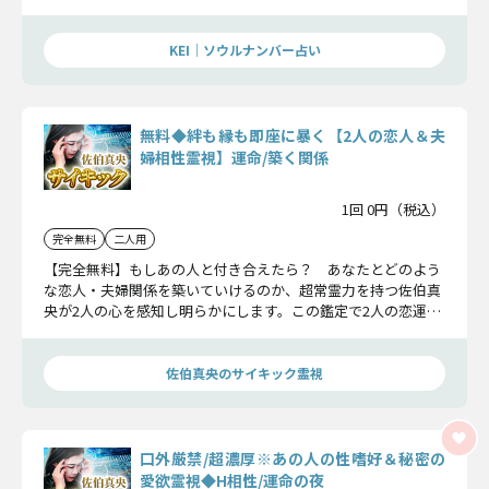
底的にお伝えしていきます。
KEI｜ソウルナンバー占い
無料◆絆も縁も即座に暴く【2人の恋人＆夫
婦相性霊視】運命/築く関係
1回 0円（税込）
完全無料
二人用
【完全無料】もしあの人と付き合えたら？ あなたとどのよう
な恋人・夫婦関係を築いていけるのか、超常霊力を持つ佐伯真
央が2人の心を感知し明らかにします。この鑑定で2人の恋運命
を見極めてください。
佐伯真央のサイキック霊視
口外厳禁/超濃厚※あの人の性嗜好＆秘密の
愛欲霊視◆H相性/運命の夜