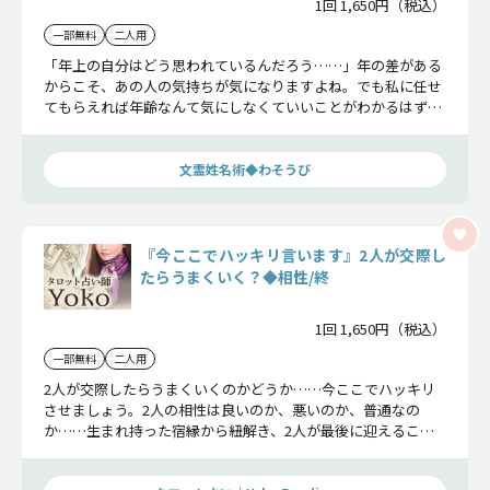
1回 1,650円（税込）
一部無料
二人用
「年上の自分はどう思われているんだろう……」年の差がある
からこそ、あの人の気持ちが気になりますよね。でも私に任せ
てもらえれば年齢なんて気にしなくていいことがわかるはず。
あの人にとってあなたは恋愛対象なのか、最終的にこの恋は実
るのかをお伝えしましょう。
文霊姓名術◆わそうび
『今ここでハッキリ言います』2人が交際し
たらうまくいく？◆相性/終
1回 1,650円（税込）
一部無料
二人用
2人が交際したらうまくいくのかどうか……今ここでハッキリ
させましょう。2人の相性は良いのか、悪いのか、普通なの
か……生まれ持った宿縁から紐解き、2人が最後に迎えるこの
恋の結末まで詳細にお伝えします。