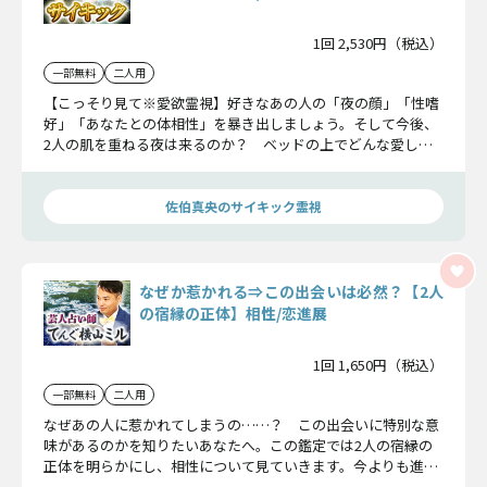
1回 2,530円（税込）
一部無料
二人用
【こっそり見て※愛欲霊視】好きなあの人の「夜の顔」「性嗜
好」「あなたとの体相性」を暴き出しましょう。そして今後、
2人の肌を重ねる夜は来るのか？ ベッドの上でどんな愛し合
い方をするか全貌を明かします。
佐伯真央のサイキック霊視
なぜか惹かれる⇒この出会いは必然？【2人
の宿縁の正体】相性/恋進展
1回 1,650円（税込）
一部無料
二人用
なぜあの人に惹かれてしまうの……？ この出会いに特別な意
味があるのかを知りたいあなたへ。この鑑定では2人の宿縁の
正体を明らかにし、相性について見ていきます。今よりも進展
した関係が期待できるはずです。