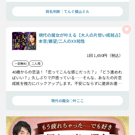
姓名判断｜てんぐ横山ミル
現代の魔女が叶える【大人の片想い成就占】
本音/展望/二人のXX相性
1回 1,650円（税込）
一部無料
二人用
40歳からの恋活！「恋ってこんな感じだった？」「どう進めれ
ばいい？」久しぶりで戸惑っている……そんな、あなたの片恋
成就を強力にバックアップします。不安にならずに是非お進み
ください。大人らしく思いきり今の恋を楽しんで参りましょ
う。
現代の魔女◇叶ここ