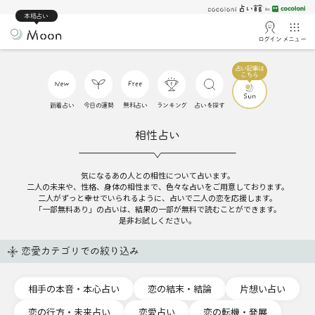
本格占い
ログイン
メニュー
新着占い
今日の運勢
無料占い
ランキング
占いを探す
相性占い
気になるあの人との相性について占います。
二人の未来や、性格、身体の相性まで、色々な占いをご用意しております。
二人がずっと幸せでいられるように、占いで二人の恋を応援します。
「一部無料あり」の占いは、結果の一部が無料で読むことができます。
是非お試しください。
恋愛カテゴリでの絞り込み
相手の本音・本心占い
恋の結末・結論
片想い占い
恋の行方・未来占い
恋愛占い
恋の転機・発展