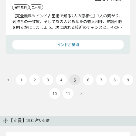
完全無料
二人用
【完全無料※インド占星術で知る2人の恋相性】2人の繋がり、
気持ちの一致度、そしてあの人とあなたの恋人相性、結婚相性
を明らかにしましょう。次に訪れる接近のチャンスと、その後
の展開までお伝えします。
インド占星術
5
<
1
2
3
4
6
7
8
9
10
11
>
【恋愛】無料占い5選