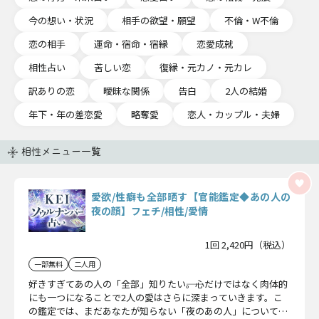
今の想い・状況
相手の欲望・願望
不倫・W不倫
恋の相手
運命・宿命・宿縁
恋愛成就
相性占い
苦しい恋
復縁・元カノ・元カレ
訳ありの恋
曖昧な関係
告白
2人の結婚
年下・年の差恋愛
略奪愛
恋人・カップル・夫婦
相性メニュー一覧
愛欲/性癖も全部晒す【官能鑑定◆あの人の
夜の顔】フェチ/相性/愛情
1回 2,420円（税込）
一部無料
二人用
好きすぎてあの人の「全部」知りたい――。心だけではなく肉体的
にも一つになることで2人の愛はさらに深まっていきます。こ
の鑑定では、まだあなたが知らない「夜のあの人」について徹