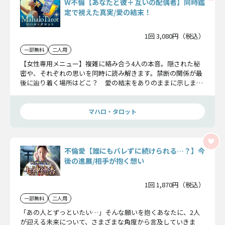
W不倫【あなたと彼＋互いの配偶者】同時鑑
定で視えた真実/愛の結末！
1回 3,080円（税込）
一部無料
二人用
【女性専用メニュー】複雑に絡み合う4人の本音。隠された秘
密や、それぞれの思いを同時に読み解きます。禁断の関係が最
後に辿り着く場所はどこ？ 愛の結末をありのままに示しま
す。
マハロ・タロット
不倫愛【誰にもバレずに続けられる…？】今
後の進展/相手が抱く想い
1回 1,870円（税込）
一部無料
二人用
「あの人とずっといたい…」そんな願いを抱くあなたに、2人
が迎える未来について、さまざまな角度から言及していきま