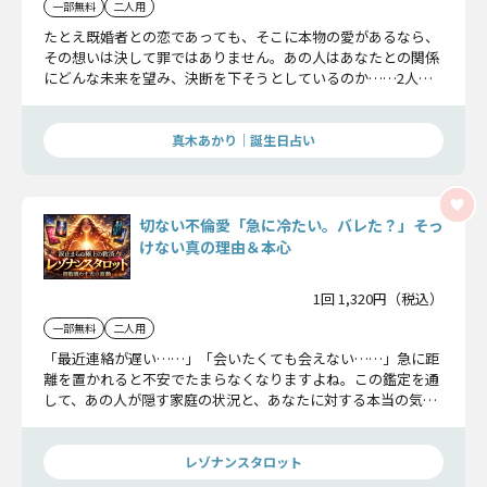
一部無料
二人用
たとえ既婚者との恋であっても、そこに本物の愛があるなら、
その想いは決して罪ではありません。あの人はあなたとの関係
にどんな未来を望み、決断を下そうとしているのか……2人が
愛を貫いた先に待つ“永遠”の形を明らかにしていきます。
真木あかり｜誕生日占い
切ない不倫愛「急に冷たい。バレた？」そっ
けない真の理由＆本心
1回 1,320円（税込）
一部無料
二人用
「最近連絡が遅い……」「会いたくても会えない……」急に距
離を置かれると不安でたまらなくなりますよね。この鑑定を通
して、あの人が隠す家庭の状況と、あなたに対する本当の気持
ちを包み隠さず暴きます。
レゾナンスタロット