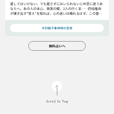
愛してはいけない、でも愛さずにはいられない――この恋に迷うあ
なたへ。あの人の本心、現実の壁、2人の行く末……四柱推命
が導き出す“答え”を知れば、心の迷いは晴れるはず。この愛を
貫くべきか、それとも――すべてを明らかにします。
木村藤子◆神様の言魂
無料占いへ