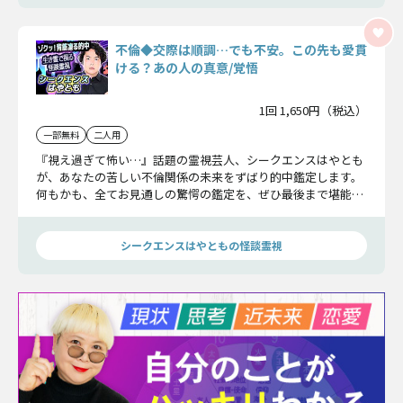
不倫◆交際は順調…でも不安。この先も愛貫
ける？あの人の真意/覚悟
1回 1,650円（税込）
一部無料
二人用
『視え過ぎて怖い…』話題の霊視芸人、シークエンスはやとも
が、あなたの苦しい不倫関係の未来をずばり的中鑑定します。
何もかも、全てお見通しの驚愕の鑑定を、ぜひ最後まで堪能し
てください。覚悟はいいですか？
シークエンスはやともの怪談霊視