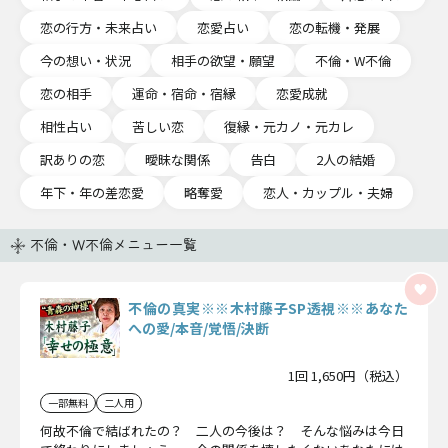
恋の行方・未来占い
恋愛占い
恋の転機・発展
今の想い・状況
相手の欲望・願望
不倫・W不倫
恋の相手
運命・宿命・宿縁
恋愛成就
相性占い
苦しい恋
復縁・元カノ・元カレ
訳ありの恋
曖昧な関係
告白
2人の結婚
年下・年の差恋愛
略奪愛
恋人・カップル・夫婦
不倫・W不倫メニュー一覧
不倫の真実※※木村藤子SP透視※※あなた
への愛/本音/覚悟/決断
1回 1,650円（税込）
一部無料
二人用
何故不倫で結ばれたの？ 二人の今後は？ そんな悩みは今日