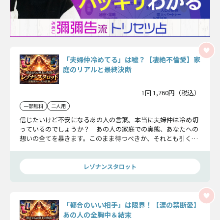
「夫婦仲冷めてる」は嘘？【凄絶不倫愛】家
庭のリアルと最終決断
1回 1,760円（税込）
一部無料
二人用
信じたいけど不安になるあの人の言葉。本当に夫婦仲は冷め切
っているのでしょうか？ あの人の家庭での実態、あなたへの
想いの全てを暴きます。このまま待つべきか、それとも引くべ
きか――その答えがここにあります。
レゾナンスタロット
「都合のいい相手」は限界！【涙の禁断愛】
あの人の全胸中＆結末