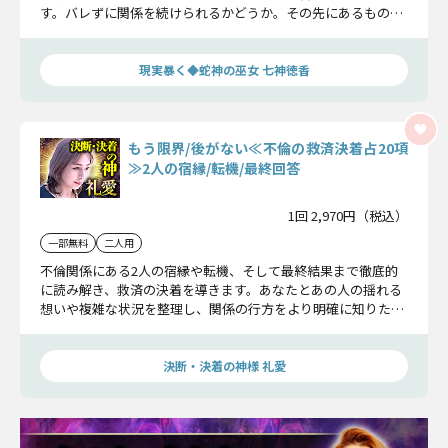
す。バレずに関係を続けられるかどうか。その先にあるものを
しっかりと確かめてください。
現実暴く◆蛇神の巫女 七神徳香
もう限界/後がない≪不倫の救済決着占20項
≫2人の宿縁/転機/最終回答
1回 2,970円（税込）
一部無料
二人用
不倫関係にある2人の宿縁や転機、そして最終結果まで徹底的
に読み解き、救済の決着を導きます。あなたとあの人の揺れる
想いや複雑な状況を整理し、関係の行方をより明確に知りたい
方にお届けしたい鑑定です。
決断・決着の神様 礼愛