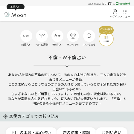
本格占い
ログイン
メニュー
新着占い
今日の運勢
無料占い
ランキング
占いを探す
不倫・W不倫占い
あなたがお悩みの不倫の恋について、あの人の本当の気持ち、二人の未来などを
占えるメニューが多数。
このまま続けるとどうなるのか？あの人はどう思っているのか？別れた方が良い
出会いがあるのか？
さまざまな占いをご用意しております。 この苦しい恋に変化は訪れるのか。
あなたが素敵な人生を遅れるよう、有名占い師が大鑑定いたします。 「不倫」と
明記のある不倫専門メニューがおすすめです！
恋愛カテゴリでの絞り込み
相手の本音・本心占い
恋の結末・結論
片想い占い