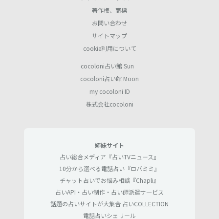
著作権、商標
お問い合わせ
サイトマップ
cookie利用について
cocoloni占い館 Sun
cocoloni占い館 Moon
my cocoloni ID
株式会社cocoloni
姉妹サイト
占い総合メディア『占いTVニュース』
10分から選べる電話占い『ロバミミ』
チャット占いでお悩み相談『Chapli』
占いAPI・占い制作・占い師派遣サ―ビス
話題の占いサイトが大集合 占いCOLLECTION
電話占いシェリール