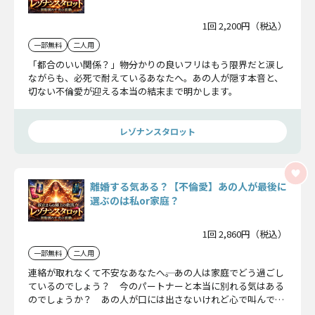
1回 2,200円（税込）
一部無料
二人用
「都合のいい関係？」――物分かりの良いフリはもう限界だと涙し
ながらも、必死で耐えているあなたへ。あの人が隠す本音と、
切ない不倫愛が迎える本当の結末まで明かします。
レゾナンスタロット
離婚する気ある？【不倫愛】あの人が最後に
選ぶのは私or家庭？
1回 2,860円（税込）
一部無料
二人用
連絡が取れなくて不安なあなたへ――。あの人は家庭でどう過ごし
ているのでしょう？ 今のパートナーと本当に別れる気はある
のでしょうか？ あの人が口には出さないけれど心で叫んでい
る本音と、2人が辿り着く未来まで全て明かします。