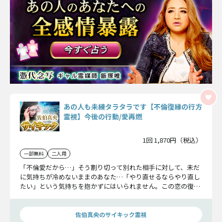
あの人も未練タラタラです【不倫復縁の行方
霊視】今後の行動/愛再燃
1回 1,870円（税込）
一部無料
二人用
「不倫愛だから…」そう割り切って別れた相手に対して、未だ
に気持ちが冷めないままのあなた…「やり直せるならやり直し
たい」という気持ちを抱かずにはいられません。この恋の復縁
がなるのかどうか徹底鑑定致します！
佐伯真央のサイキック霊視