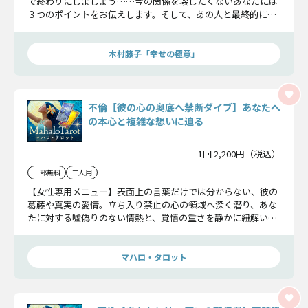
で終わりにしましょう……今の関係を壊したくないあなたには
３つのポイントをお伝えします。そして、あの人と最終的に結
ばれたいのならあの人があなたを選ぶ可能性をお伝えしましょ
う。
木村藤子「幸せの極意」
不倫【彼の心の奥底へ禁断ダイブ】あなたへ
の本心と複雑な想いに迫る
1回 2,200円（税込）
一部無料
二人用
【女性専用メニュー】表面上の言葉だけでは分からない、彼の
葛藤や真実の愛情。立ち入り禁止の心の領域へ深く潜り、あな
たに対する嘘偽りのない情熱と、覚悟の重さを静かに紐解いて
いきましょう。
マハロ・タロット