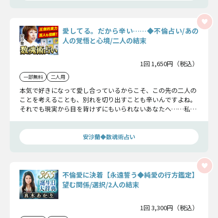
愛してる。だから辛い……◆不倫占い/あの
人の覚悟と心境/二人の結末
1回 1,650円（税込）
一部無料
二人用
本気で好きになって愛し合っているからこそ、この先の二人の
ことを考えることも、別れを切り出すことも辛いんですよね。
それでも現実から目を背けずにもいられないあなたへ……私か
らまだ見えぬ二人の愛の真実、そして結末をお話しします。
安沙蘭◆数魂術占い
不倫愛に決着【永遠誓う◆純愛の行方鑑定】
望む関係/選択/2人の結末
1回 3,300円（税込）