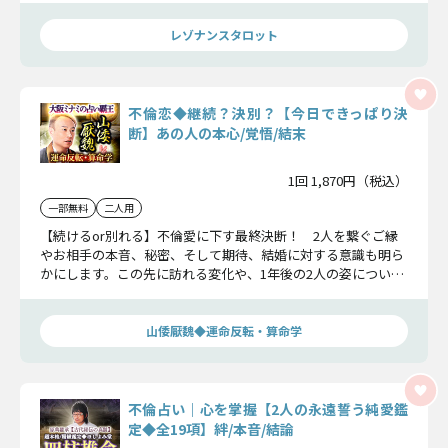
レゾナンスタロット
不倫恋◆継続？決別？【今日できっぱり決
断】あの人の本心/覚悟/結末
1回 1,870円（税込）
一部無料
二人用
【続けるor別れる】不倫愛に下す最終決断！ 2人を繋ぐご縁
やお相手の本音、秘密、そして期待、結婚に対する意識も明ら
かにします。この先に訪れる変化や、1年後の2人の姿について
もお伝えしていきましょう。
山倭厭魏◆運命反転・算命学
不倫占い｜心を掌握【2人の永遠誓う純愛鑑
定◆全19項】絆/本音/結論