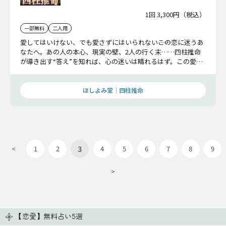
1回 3,300円（税込）
一部無料
二人用
愛してはいけない、でも愛さずにはいられない――この恋に迷うあ
なたへ。あの人の本心、現実の壁、2人の行く末……四柱推命
が導き出す“答え”を知れば、心の迷いは晴れるはず。この愛を
貫くべきか、それとも――すべてを明らかにします。
ほしよみ堂｜四柱推命
3
<
1
2
4
5
6
7
8
9
>
【恋愛】無料占い5選