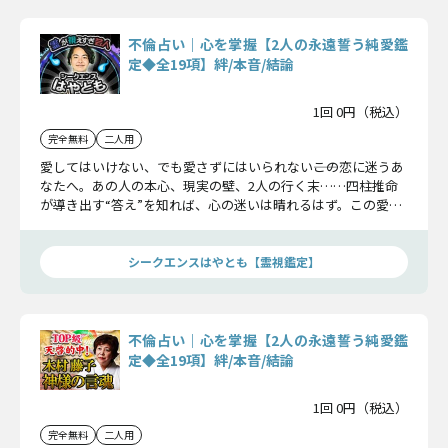
不倫占い｜心を掌握【2人の永遠誓う純愛鑑
定◆全19項】絆/本音/結論
1回 0円（税込）
完全無料
二人用
愛してはいけない、でも愛さずにはいられない――この恋に迷うあ
なたへ。あの人の本心、現実の壁、2人の行く末……四柱推命
が導き出す“答え”を知れば、心の迷いは晴れるはず。この愛を
貫くべきか、それとも――すべてを明らかにします。
シークエンスはやとも【霊視鑑定】
不倫占い｜心を掌握【2人の永遠誓う純愛鑑
定◆全19項】絆/本音/結論
1回 0円（税込）
完全無料
二人用