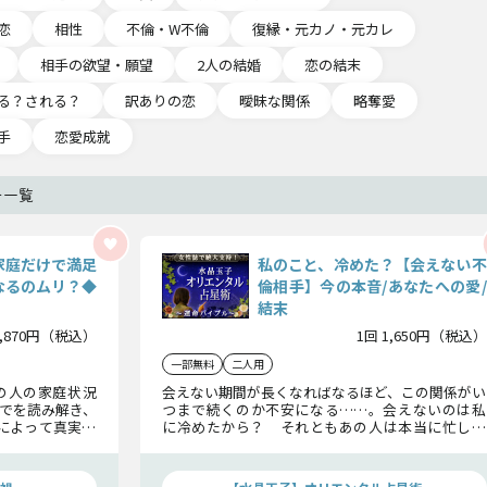
恋
相性
不倫・W不倫
復縁・元カノ・元カレ
相手の欲望・願望
2人の結婚
恋の結末
る？される？
訳ありの恋
曖昧な関係
略奪愛
手
恋愛成就
ー一覧
家庭だけで満足
私のこと、冷めた？【会えない不
なるのムリ？◆
倫相手】今の本音/あなたへの愛/
結末
1,870円（税込）
1回 1,650円（税込）
一部無料
二人用
の人の家庭状況
会えない期間が長くなればなるほど、この関係がい
でを読み解き、
つまで続くのか不安になる……。会えないのは私
によって真実を
に冷めたから？ それともあの人は本当に忙しい
が大きく変わる
だけ？ あの人があなたとの未来をどこまで考え
ているのか、最終的に二人が迎える不倫愛の結末
まで、どうぞお確かめください。