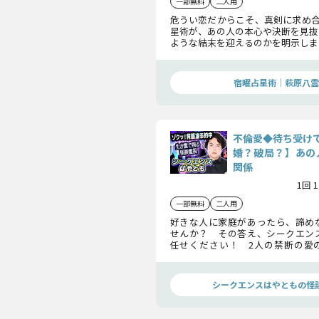
一部無料
二人用
危うい恋だからこそ、真剣に求め合
星術が、あの人の本心や決断を見抜
ような結末を迎えるのかを明示しま
運命の愛を信じ、願いを叶えるた
てください。
宿曜占星術│萩原八雲
不倫愛◆待ち受け
婚？破局？】あの
関係
1回 
一部無料
二人用
好きな人に家庭があったら、諦め
せんか？ その答え、シークエン
任せください！ 2人の禁断の愛
し、あなたに伝えます。結婚か破局
はわかっています。
シークエンスはやともの怪