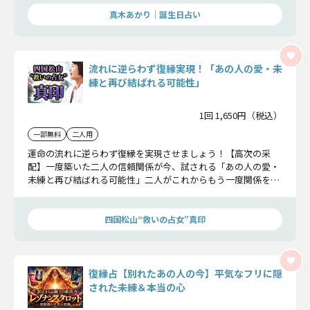
真木あかり｜誕生日占い
流れに逆らわず復縁実現！「あの人の愛・未
練と再び結ばれる可能性」
1回 1,650円（税込）
一部無料
二人用
運命の流れに逆らわず復縁を実現させましょう！【高次の采
配】一度築いた二人の信頼関係が今、試される「あの人の愛・
未練と再び結ばれる可能性」二人がこれからもう一度関係を築
き、二人で歩みだすための高次の存在からのアドバイス。
四国松山“救いの占女”真印
復縁占【別れたあの人の今】平気なフリに隠
された未練＆本当の心