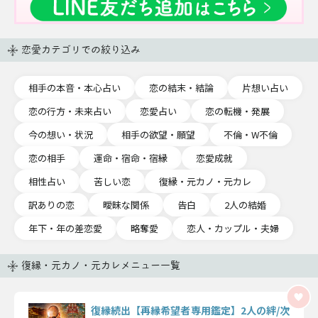
恋愛カテゴリでの絞り込み
相手の本音・本心占い
恋の結末・結論
片想い占い
恋の行方・未来占い
恋愛占い
恋の転機・発展
今の想い・状況
相手の欲望・願望
不倫・W不倫
恋の相手
運命・宿命・宿縁
恋愛成就
相性占い
苦しい恋
復縁・元カノ・元カレ
訳ありの恋
曖昧な関係
告白
2人の結婚
年下・年の差恋愛
略奪愛
恋人・カップル・夫婦
復縁・元カノ・元カレメニュー一覧
復縁続出【再縁希望者専用鑑定】2人の絆/次