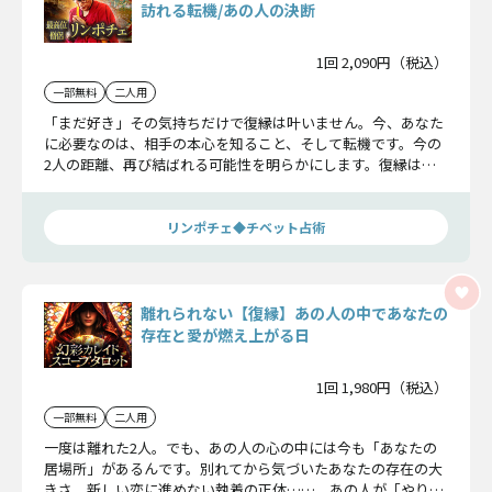
訪れる転機/あの人の決断
1回 2,090円（税込）
一部無料
二人用
「まだ好き」その気持ちだけで復縁は叶いません。今、あなた
に必要なのは、相手の本心を知ること、そして転機です。今の
2人の距離、再び結ばれる可能性を明らかにします。復縁は叶
うのか…確かめてください。
リンポチェ◆チベット占術
離れられない【復縁】あの人の中であなたの
存在と愛が燃え上がる日
1回 1,980円（税込）
一部無料
二人用
一度は離れた2人。でも、あの人の心の中には今も「あなたの
居場所」があるんです。別れてから気づいたあなたの存在の大
きさ、新しい恋に進めない執着の正体……。あの人が「やり直