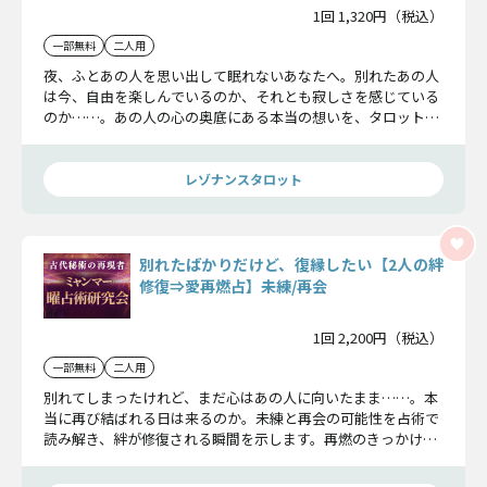
1回 1,320円（税込）
一部無料
二人用
夜、ふとあの人を思い出して眠れないあなたへ。別れたあの人
は今、自由を楽しんでいるのか、それとも寂しさを感じている
のか……。あの人の心の奥底にある本当の想いを、タロットで
明かします。
レゾナンスタロット
別れたばかりだけど、復縁したい【2人の絆
修復⇒愛再燃占】未練/再会
1回 2,200円（税込）
一部無料
二人用
別れてしまったけれど、まだ心はあの人に向いたまま……。本
当に再び結ばれる日は来るのか。未練と再会の可能性を占術で
読み解き、絆が修復される瞬間を示します。再燃のきっかけや
未来の関係性まで詳細にお伝えします。