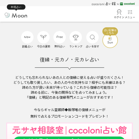
本格占い
ログイン
メニュー
新着占い
今日の運勢
無料占い
ランキング
占いを探す
復縁・元カノ・元カレ占い
どうしても忘れられないあの人との復縁に使える占いが盛りだくさん！
どうしても取り戻したい、あの人の今の気持ちは？相手にも未練はある？
諦めた方が良い未来が待っている？これから復縁の可能性は？
諦める前に、今後の関係などを占ってみましょう。
「復縁」と明記のある復縁専門メニューがおすすめです！
今ならギャル霊媒師◆飯塚唯の復縁メニューが
無料で占えるプロモーションコードをプレゼント！