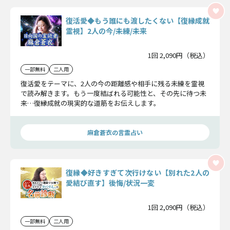
復活愛◆もう誰にも渡したくない【復縁成就
霊視】2人の今/未練/未来
1回 2,090円（税込）
一部無料
二人用
復活愛をテーマに、2人の今の距離感や相手に残る未練を霊視
で読み解きます。もう一度結ばれる可能性と、その先に待つ未
来…復縁成就の現実的な道筋をお伝えします。
麻倉蒼衣の言霊占い
復縁◆好きすぎて次行けない【別れた2人の
愛結び直す】後悔/状況一変
1回 2,090円（税込）
一部無料
二人用