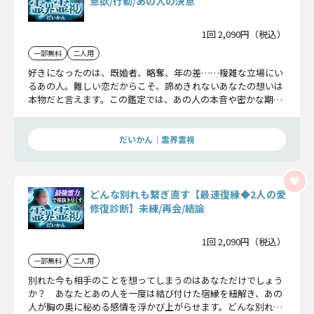
意欲/行動/あの人の決意
1回 2,090円（税込）
一部無料
二人用
好きになったのは、既婚者、略奪、年の差……複雑な立場にい
るあの人。難しい恋だからこそ、諦めきれないあなたの想いは
本物だと言えます。この鑑定では、あの人の本音や密かな期待
を汲み取り、本気の恋を成就へと導いていきます。
だいかん｜霊界霊視
どんな別れも繋ぎ直す【最速復縁◆2人の愛
修復診断】未練/再会/結論
1回 2,090円（税込）
一部無料
二人用
別れた今も相手のことを想ってしまうのはあなただけでしょう
か？ あなたとあの人を一度は結び付けた宿縁を紐解き、あの
人が胸の奥に秘める感情を浮かび上がらせます。どんな別れで