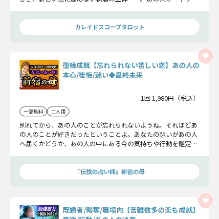
したい」と衝動的に思う瞬間と、再び愛が燃え上がる運命のX
デーを詳細にお伝えします。
カレイドスコープタロット
復縁成就【忘れられない苦しい恋】あの人の
本心/後悔/迷い◆最終未来
1回 1,980円（税込）
一部無料
二人用
別れてから、あの人のことが忘れられないようね。それほどあ
の人のことが好きだったということよ。あなたの想いがあの人
へ届くかどうか、あの人の中にある今の気持ちや行動を鑑定し
てみましょう。
『伝説の占い師』新宿の母
既婚者/略奪/職場内【苦難数多の恋も成就】