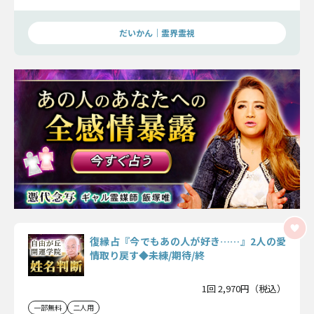
も大丈夫。確実に2人の縁を復縁の道へと導いていきます。
だいかん｜霊界霊視
復縁占『今でもあの人が好き……』2人の愛
情取り戻す◆未練/期待/終
1回 2,970円（税込）
一部無料
二人用