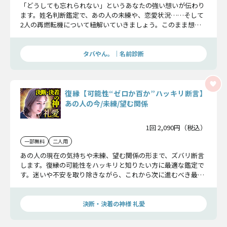
「どうしても忘れられない」というあなたの強い想いが伝わり
ます。姓名判断鑑定で、あの人の未練や、恋愛状況……そして
2人の再燃転機について紐解いていきましょう。このまま想い
続けるかどうかご判断ください。
タバやん。｜名前診断
復縁【可能性“ゼロか百か”ハッキリ断言】
あの人の今/未練/望む関係
1回 2,090円（税込）
一部無料
二人用
あの人の現在の気持ちや未練、望む関係の形まで、ズバリ断言
します。復縁の可能性をハッキリと知りたい方に最適な鑑定で
す。迷いや不安を取り除きながら、これから次に進むべき最善
の方向を明確に示します。
決断・決着の神様 礼愛