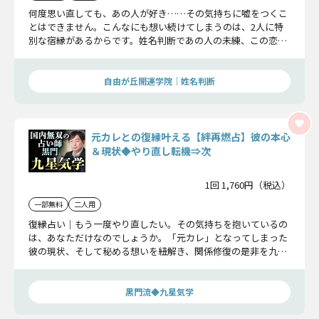
何度思い直しても、あの人が好き……その気持ちに嘘をつくこ
とはできません。こんなにも想い続けてしまうのは、2人に特
別な宿縁があるからです。姓名判断であの人の未練、この恋の
行方まで詳しくお伝えします。
自由が丘開運学院│姓名判断
元カレとの復縁叶える【絆再燃占】彼の本心
＆現状◆やり直し転機⇒次
1回 1,760円（税込）
一部無料
二人用
復縁占い｜もう一度やり直したい。その気持ちを抱いているの
は、あなただけなのでしょうか。「元カレ」となってしまった
彼の現状、そして秘める想いを紐解き、関係修復の是非を九星
気学によって明らかにいたします。
黒門流◆九星気学