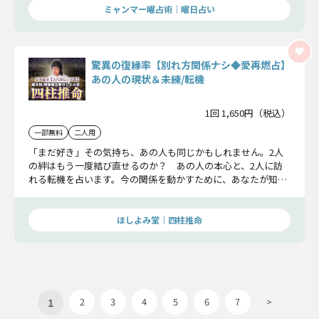
ミャンマー曜占術│曜日占い
驚異の復縁率【別れ方関係ナシ◆愛再燃占】
あの人の現状＆未練/転機
1回 1,650円（税込）
一部無料
二人用
「まだ好き」その気持ち、あの人も同じかもしれません。2人
の絆はもう一度結び直せるのか？ あの人の本心と、2人に訪
れる転機を占います。今の関係を動かすために、あなたが知る
べき真実をお教えします。
ほしよみ堂｜四柱推命
1
2
3
4
5
6
7
>