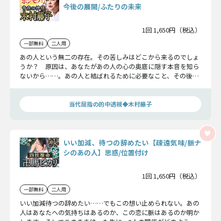
今後の展開/ふたりの未来
1回 1,650円（税込）
一部無料
二人用
あの人という無二の存在。その苦しみはどこから来るのでしょ
うか？ 原因は、あなたがあの人の心の奥底に隠す本音を知ら
ないから……。あの人と結ばれるために必要なこと、その後の
展開とふたりの未来についてこの藤子が包み隠さずお伝えしま
す。
当代屈指の的中透視◆木村藤子
いい加減、待つの辞めたい【疎遠気味/脈ナ
シのあの人】思惑/位置付け
1回 1,650円（税込）
一部無料
二人用
いい加減待つの辞めたい……でもこの想い止められない。あの
人はあなたへの気持ちはあるのか、この恋に脈はあるのか明か