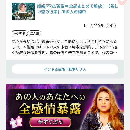
嫉妬/不安/苦悩⇒全部まとめて解放！【苦し
い恋の行末】あの人の胸中
1回 2,200円（税込）
一部無料
二人用
恋心が強いほど、嫉妬や不安、苦悩に押しつぶされそうになる
もの。本鑑定では、あの人の本音と胸中を解読し、あなたが抱
く複雑な感情を整理。恋の行方や未来を知ることで、心の重み
を軽くすることができますよ。
インド占星術｜紅伊リリス