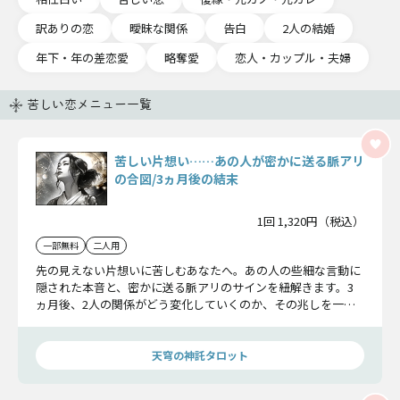
訳ありの恋
曖昧な関係
告白
2人の結婚
年下・年の差恋愛
略奪愛
恋人・カップル・夫婦
苦しい恋メニュー一覧
苦しい片想い……あの人が密かに送る脈アリ
の合図/3ヵ月後の結末
1回 1,320円（税込）
一部無料
二人用
先の見えない片想いに苦しむあなたへ。あの人の些細な言動に
隠された本音と、密かに送る脈アリのサインを紐解きます。3
ヵ月後、2人の関係がどう変化していくのか、その兆しを一緒
に見ていきましょう。
天穹の神託タロット