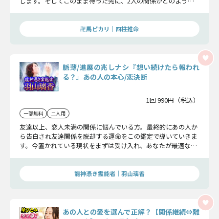
します。そしてこのまま待った先に、2人の関係がどのように
変わっていくのかお伝えします。
卍馬ピカリ｜四柱推命
脈薄/進展の兆しナシ『想い続けたら報われ
る？』あの人の本心/恋決断
1回 990円（税込）
一部無料
二人用
友達以上、恋人未満の関係に悩んでいる方。最終的にあの人か
ら告白され友達関係を脱却する運命をこの鑑定で導いていきま
す。今置かれている現状をまずは受け入れ、あなたが最適な恋
の決断を下せるようお話します。
龍神憑き霊能者｜羽山璃香
あの人との愛を選んで正解？【関係継続⇔離