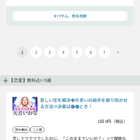
っているのか、現状から一気に振り向かせる方法はあるのか、
タバやん。が二人の恋を占います！
タバやん。姓名判断
1
2
3
4
5
6
7
>
【恋愛】無料占い5選
苦しい恋を解決◆片思いの相手を振り向かせ
る方法⇒決着は●●とき！
1回 0円（税込）
完全無料
二人用
恋してワクワクしたのに、「このままでいいの？」って曖昧な