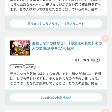
しまったあなたへ……。鏡リュウジが切ない恋に終止符を打ち
ます。あの人は本心ではあなたをどう想っているのか。運命を
感じる相手は誰なのか？ そしてこの恋にどんな決断を下すの
か。すべてお話ししましょう。
鏡リュウジのルノルマン・オラクルカード
進展しないのはなぜ？【停滞恋の真実】あの
人の思惑/決意◆2人の結末
1回 1,870円（税込）
一部無料
二人用
好きになった気持ちはとても大切。でも、想いが通じない時間
は、とても苦しいですね。そんなあなたの心を救いましょう。
ここでは、あなたが誤解していること、あの人の思惑、関係が
変わるきっかけ、そして、2人が迎えるゴールまで、余すことな
く伝えます。この片想い、諦めるのはまだ早いでしょう。あな
たを幸せに導きます。
LoveMeDo◆龍神占術