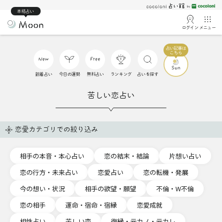
本格占い
ログイン
メニュー
新着占い
今日の運勢
無料占い
ランキング
占いを探す
苦しい恋占い
恋愛カテゴリでの絞り込み
相手の本音・本心占い
恋の結末・結論
片想い占い
恋の行方・未来占い
恋愛占い
恋の転機・発展
今の想い・状況
相手の欲望・願望
不倫・W不倫
恋の相手
運命・宿命・宿縁
恋愛成就
相性占い
苦しい恋
復縁・元カノ・元カレ