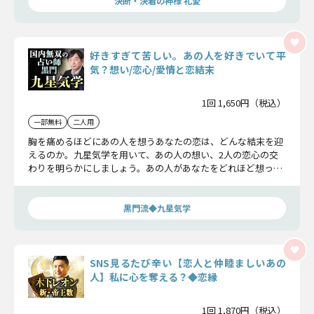
決断・決着の神様 礼愛
好きすぎて苦しい。あの人を好きでいて平
気？想い/恋心/愛情と恋結末
1回 1,650円（税込）
一部無料
二人用
胸を痛めるほどにあの人を想うあなたの恋は、どんな結末を迎
えるのか。九星気学を用いて、あの人の想い、2人の恋心の交
わりを明らかにしましょう。あの人があなたをどれほど想って
いるのか、きっと分かる筈です。
黒門流◆九星気学
SNS見るたび辛い【恋人と仲睦ましいあの
人】私に心を奪える？◆恋縁
1回 1,870円（税込）