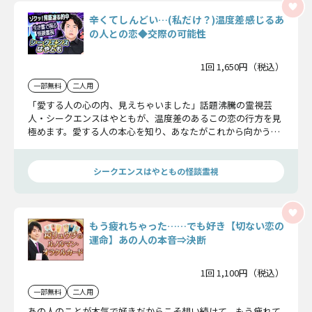
辛くてしんどい…(私だけ？)温度差感じるあ
の人との恋◆交際の可能性
1回 1,650円（税込）
一部無料
二人用
「愛する人の心の内、見えちゃいました」話題沸騰の霊視芸
人・シークエンスはやともが、温度差のあるこの恋の行方を見
極めます。愛する人の本心を知り、あなたがこれから向かうべ
き道を指し示していきましょう。
シークエンスはやともの怪談霊視
もう疲れちゃった……でも好き【切ない恋の
運命】あの人の本音⇒決断
1回 1,100円（税込）
一部無料
二人用
あの人のことが本気で好きだからこそ想い続けて、もう疲れて