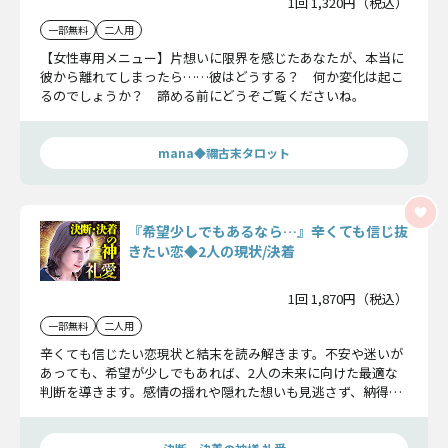
1回 1,320円（税込）
一部無料
二人用
【女性専用メニュー】片想いに限界を感じたあなたが、本当に
彼から離れてしまったら……彼はどうする？ 何か変化は起こ
るのでしょうか？ 諦める前にどうぞご覧くださいね。
mana◆禰古末タロット
『希望少しでもあるなら…』辛くても信じ抜
きたい恋◆2人の現状/決着
1回 1,870円（税込）
一部無料
二人用
辛くても信じたい恋現状と結末を読み解きます。不安や迷いが
あっても、希望が少しでもあれば、2人の未来に向けた最適な
判断を導きます。感情の揺れや隠れた想いも見逃さず、納得で
きる形で関係の行方を示します。