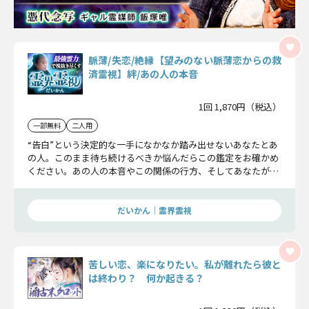
脈薄/失恋/絶縁【望みのない脈薄恋からの救
済霊視】絆/あの人の本音
1回 1,870円（税込）
一部無料
二人用
“告白”という決定的な一手になかなか踏み出せないあなたとあ
の人。このまま待ち続けるべきか悩んだらこの鑑定をお確かめ
ください。あの人の本音やこの関係の行方、そしてあなたが幸
せになるための選択肢をお伝えいたします。
だいかん｜霊界霊視
苦しい恋、楽になりたい。私が離れたら彼と
は終わり？ 何か起きる？