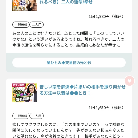
れるべき】二人の運命/幸せ
1回 1,980円（税込）
一部無料
二人用
あの人のことは好きだけど、ふとした瞬間に『このままでいい
のかな』という迷いがあるようですね。離れるべきか、二人の
今後の運命を明らかにすることで、最終的にあなたが幸せにな
れる選択を星ひとみがお教えしましょう。
星ひとみ◆天星術の光と影
苦しい恋を解決◆片思いの相手を振り向かせ
る方法⇒決着は●●とき！
1回 1,650円（税込）
一部無料
二人用
恋してワクワクしたのに、「このままでいいの？」って曖昧な
関係に苦しくなっていませんか？ 先が見えない状況を変えた
いと望むなら、今が決着のときです！ 相手があなたをどう想