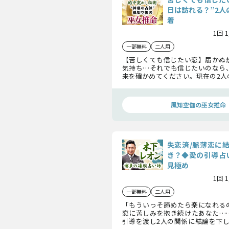
日は訪れる？”2人
着
1回 
一部無料
二人用
【苦しくても信じたい恋】届かぬ
気持ち…それでも信じたいのなら
来を確かめてください。現在の2人
く訪れる転機、そして恋が迎える
お伝えします。
風知空伽の巫女推命
失恋済/脈薄恋に
き？◆愛の引導占
見極め
1回 
一部無料
二人用
「もういっそ諦めたら楽になれる
恋に苦しみを抱き続けたあなた…
引導を渡し2人の関係に結論を下し