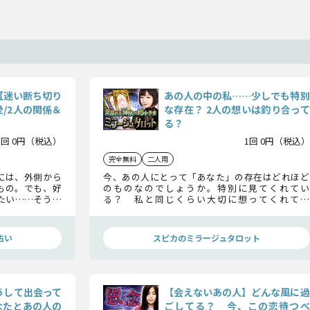
【迷い断ち切り
あの人の中の私……少しでも特別
/2人の関係＆
な存在？ 2人の想いは釣り合って
る？
1回 0円（税込）
1回 0円（税込）
完全無料
二人用
には、外側から
今、あの人にとって「あなた」の存在はどれほど
もの。でも、好
のものなのでしょうか。特別に見てくれてい
たい……そう願
る？ 私と同じくらい大切に想ってくれてい
の生き霊に直接
る？ 2人に温度差はある……？ これを見ればあ
の人にとってのあなたの「特別度」が丸わかりで
す。
占い
スピカのミラージュタロット
うして出会って
【会えないあの人】どんな風に過
なたとあの人の
ごしてる？ 今、この恋待つべ