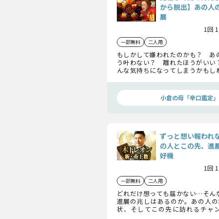
から脱出】あの人
展
1回 
一部無料
二人用
もしかして嫌われたのかも？ あ
う叶わない？ 離れたほうがいい
んな気持ちになってしまうかもし
真実を知ってから決めないと後悔
あんたの苦しい恋が脱出可能かど
教えるよ。
小倉の母「辛口鑑定」
ずっと想い報われ
の人とこの先、進
好機
1回 
一部無料
二人用
どれだけ想っても届かない…そん
進展の兆しはあるのか。あの人の
状、そしてこの先に訪れるチャ
定。報われたい恋に光が差す瞬間