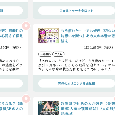
の幸せの為にこ
も、未来まで見通すタロットで明らかにいたしま
す。2人の最終結末には感涙のゴールが待ち受けて
いるでしょう！
断
フォルトゥーナタロット
い恋】可能性の
もう疲れた……でも好き【切ない
本心隠さず伝え
片想いを断つ】あの人の本音⇒恋
結末
1,320円（税込）
1回 1,650円（税込）
一部無料
二人用
諦めるべきか、
「あの人のことは好き。だけど、もう疲れた……」
この鑑定をどう
長引く片想いにそろそろ限界を迎えていません
早まる必要はな
か。そんな今の状況を断ち切るために、あの人の
本音から、あなたのことをどう想っているのか、
そして最終的にあの人がこの恋に下す決断までじ
っくりとお伝えしましょう。
究極のオリエンタル占星術
どうなる？【脈
超脈薄でもあの人が好き【失恋
宿縁/あの人の
済/恋人有⇒宿願成就】2人の絆/
転機/終