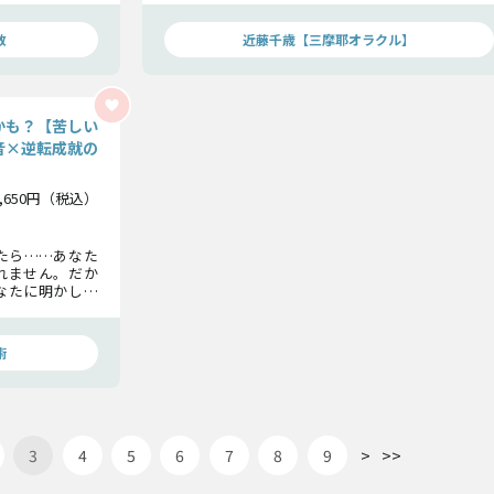
数
近藤千歳【三摩耶オラクル】
かも？【苦しい
音×逆転成就の
1,650円（税込）
たら……あなた
れません。だか
なたに明かしま
が必要なのかを
てきますよ。
術
>
>>
3
4
5
6
7
8
9