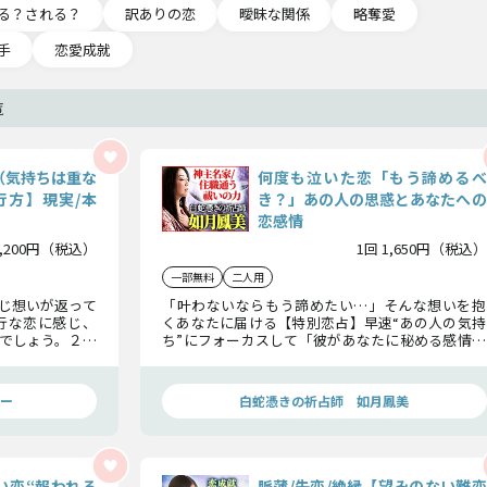
る？される？
訳ありの恋
曖昧な関係
略奪愛
手
恋愛成就
覧
（気持ちは重な
何度も泣いた恋「もう諦めるべ
行方】現実/本
き？」あの人の思惑とあなたへの
恋感情
2,200円（税込）
1回 1,650円（税込）
一部無料
二人用
じ想いが返って
「叶わないならもう諦めたい…」そんな想いを抱
行な恋に感じ、
くあなたに届ける【特別恋占】早速“あの人の気持
でしょう。２人
ち”にフォーカスして「彼があなたに秘める感情」
行方について確
を紐解きつつ、2人が辿る恋と最終関係についても
触れていきます。
ー
白蛇憑きの祈占師 如月鳳美
い恋“報われる
脈薄/失恋/絶縁【望みのない難恋