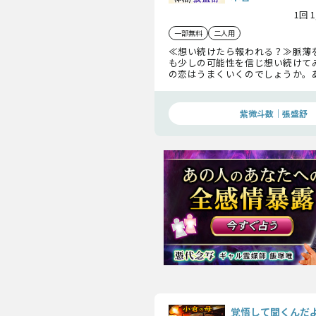
1回 
一部無料
二人用
≪想い続けたら報われる？≫脈薄
も少しの可能性を信じ想い続けて
の恋はうまくいくのでしょうか。
この先どうしていくべきかを判断
の本音をお伝えします。
紫微斗数｜張盛舒
覚悟して聞くんだ