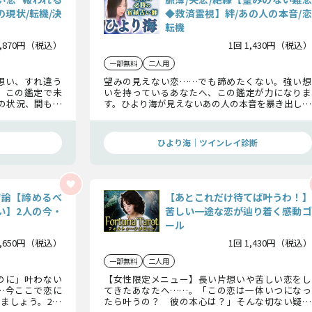
の現状/転機/決
◆救済霊視】絆/あの人の本音/恋
転機
1,870円（税込）
1回 1,430円（税込）
一部無料
二人用
想い、すれ違う
望みの見えない恋……でも諦めたくない。強い想
、この鑑定で未
いを持っているあなたへ、この鑑定が力になりま
の状況、間もな
す。ひより海が見えないあの人の本音を暴き出し、
結末を徹底的に
あなたに抱える本当の想いを届けます。この恋の行
方を一緒に確かめましょう。
ひより海｜ツインレイ診断
結論【諦めるべ
【あとこれだけ待てば叶うわ！】
い】2人の今・
苦しい一途な恋が辿り着く感動ゴ
ール
1,650円（税込）
1回 1,430円（税込）
一部無料
二人用
のに」叶わない
【女性限定メニュー】長い片想いや苦しい恋をし
…今ここで恋に
てきたあなたへ……。「この恋は一体いつになっ
ましょう。2人
たら叶うの？ 彼の本心は？」そんな切ない疑問