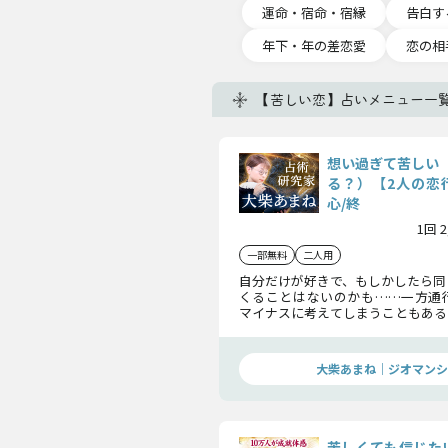
運命・宿命・宿縁
告白す
年下・年の差恋愛
恋の相
【苦しい恋】占いメニュー一
想い過ぎて苦しい
る？）【2人の恋
心/終
1回 
一部無料
二人用
自分だけが好きで、もしかしたら同
くることはないのかも……一方通
マイナスに考えてしまうこともある
の気持ちは重なるのか、この恋の
かめていきますね。
大柴あまね｜ジオマンシ
苦しくても信じた