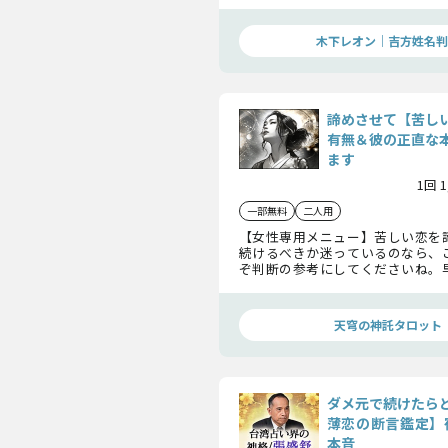
の現状から恋の見極めまで、あなた
の鑑定を送ります。
木下レオン｜吉方姓名判
諦めさせて【苦し
有無＆彼の正直な
ます
1回 
一部無料
二人用
【女性専用メニュー】苦しい恋を
続けるべきか迷っているのなら、
ぞ判断の参考にしてくださいね。
いかもしれませんよ。
天穹の神託タロット
ダメ元で続けたら
薄恋の断言鑑定】
本音