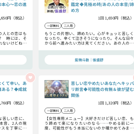
の本心〜恋の進
鑑定◆見極め時/あの人の本音/諦
め方
1,650円（税込）
1回 1,650円（税込）
一部無料
二人用
の人との恋はも
もうこの片想い、諦めたい。心がキュッと苦しく
？ 時には、そ
なったり、辛くて泣きそうになったり。そんな日々
れないけどね、
から前へ進みたい方は見てください。あの人の本
するはずだよ。
当の想いを見極めあなたが決心し一歩前進できる
うか忖度なしに
よう導いていきます。
紫微斗数｜張盛舒
なくて辛い。あ
苦しい恋やめたいあなたへキッパ
展ある？◆成就
リ断言◆可能性の有無＆彼が望む
関係
1,760円（税込）
1回 1,320円（税込）
一部無料
二人用
な苦しい恋に、
【女性専用メニュー】大好きだけど苦しい恋、も
本音、2人の現
う諦めて楽になりたいのなら……やめる前に一
ンスを丁寧に鑑
度、可能性がもう本当にないのか確かめてみませ
を、見逃さない
んか？ 忖度ナシで視えたままお伝えします。