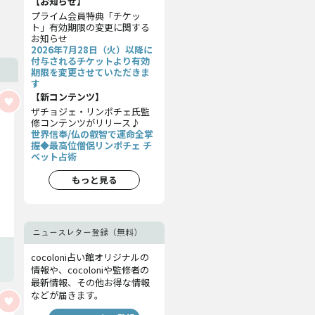
【お知らせ】
プライム会員特典「チケッ
ト」有効期限の変更に関する
お知らせ
2026年7月28日（火）以降に
付与されるチケットより有効
期限を変更させていただきま
す
【新コンテンツ】
ザチョジェ・リンポチェ氏監
修コンテンツがリリース♪
世界信奉/仏の叡智で運命全掌
握◆最高位僧侶リンポチェ チ
ベット占術
もっと見る
ニュースレター登録（無料）
cocoloni占い館オリジナルの
情報や、cocoloniや監修者の
最新情報、その他お得な情報
などが届きます。