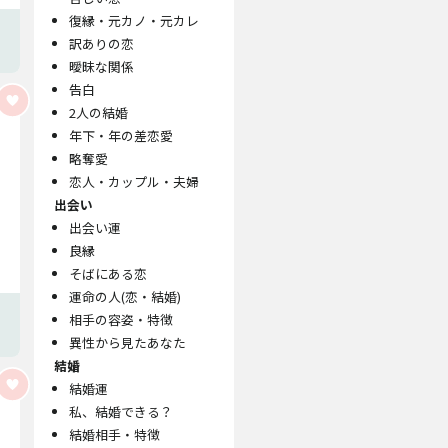
復縁・元カノ・元カレ
訳ありの恋
曖昧な関係
告白
2人の結婚
年下・年の差恋愛
略奪愛
恋人・カップル・夫婦
出会い
出会い運
良縁
そばにある恋
運命の人(恋・結婚)
相手の容姿・特徴
異性から見たあなた
結婚
結婚運
私、結婚できる？
結婚相手・特徴