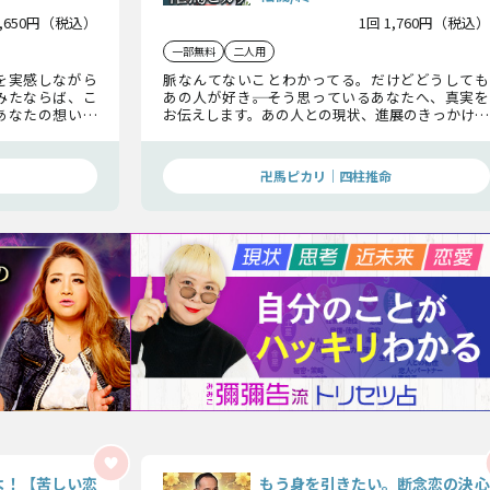
1,650円（税込）
1回 1,760円（税込）
一部無料
二人用
を実感しながら
脈なんてないことわかってる。だけどどうしても
みたならば、こ
あの人が好き――。そう思っているあなたへ、真実を
あなたの想いを
お伝えします。あの人との現状、進展のきっかけと
するためあの人
なる転機についてもお伝えいたしますので、この鑑
定後あなたの宿願成就がグッと近づくことでしょ
う。
卍馬ピカリ｜四柱推命
よ！【苦しい恋
もう身を引きたい。断念恋の決心