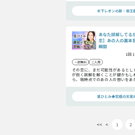
でください。
木下レオンの新・帝王
あなた誤解してる
恋】あの人の裏本
瞬間
1回 
一部無料
二人用
その恋に、まだ可能性があるとし
が抱く誤解を解くことが鍵かもし
ら、現時点でのあの人の想いをあ
す。二人の現状やこの関係に今、何
知れば、運命が動き出す瞬間が見え
星ひとみ◆究極の天星
<<
<
1
2