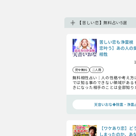
【苦しい恋】無料占い5選
苦しい恋も浄霊視
恋叶う】あの人の愛
相性
完全無料
二人用
無料相性占い｜人の性格や考え方
では知る事のできない領域がある
きになった相手のことは全部知り
ってしまうあなたのため、あの人
話を聞いてみましょう。
天音いおな◆除霊・浄霊
【ワケあり恋】ど
しまったのか、あ