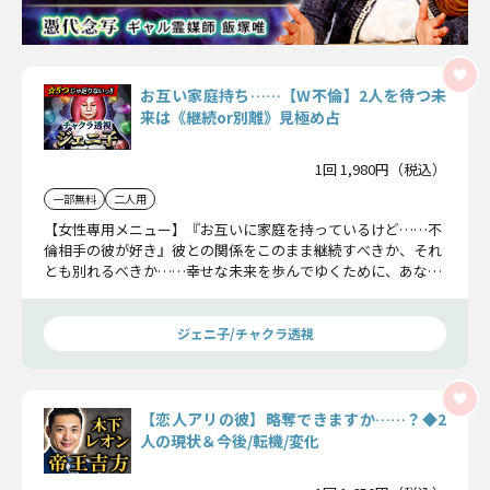
お互い家庭持ち……【W不倫】2人を待つ未
来は《継続or別離》見極め占
1回 1,980円（税込）
一部無料
二人用
【女性専用メニュー】『お互いに家庭を持っているけど……不
倫相手の彼が好き』彼との関係をこのまま継続すべきか、それ
とも別れるべきか……幸せな未来を歩んでゆくために、あなた
にとって最善の道をハッキリさせましょうね。
ジェニ子/チャクラ透視
【恋人アリの彼】略奪できますか……？◆2
人の現状＆今後/転機/変化