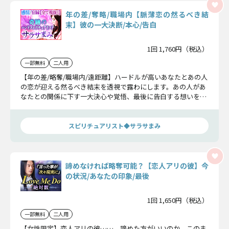
年の差/奪略/職場内【脈薄恋の然るべき結
末】彼の一大決断/本心/告白
1回 1,760円（税込）
一部無料
二人用
【年の差/略奪/職場内/遠距離】ハードルが高いあなたとあの人
の恋が迎える然るべき結末を透視で露わにします。あの人があ
なたとの関係に下す一大決心や覚悟、最後に告白する想いを受
け入れて下さい。
スピリチュアリスト◆サラサまみ
諦めなければ略奪可能？【恋人アリの彼】今
の状況/あなたの印象/最後
1回 1,650円（税込）
一部無料
二人用
【女性限定】恋人アリの彼……。諦めた方がいいのか、このま