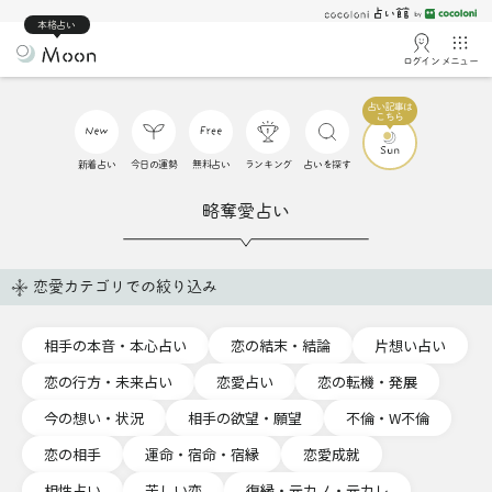
本格占い
ログイン
メニュー
新着占い
今日の運勢
無料占い
ランキング
占いを探す
略奪愛占い
恋愛カテゴリでの絞り込み
相手の本音・本心占い
恋の結末・結論
片想い占い
恋の行方・未来占い
恋愛占い
恋の転機・発展
今の想い・状況
相手の欲望・願望
不倫・W不倫
恋の相手
運命・宿命・宿縁
恋愛成就
相性占い
苦しい恋
復縁・元カノ・元カレ