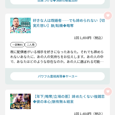
白黒つける◆決断の秘蔵占師
好きな人は既婚者……でも諦められない【切
実片想い】脈/転機◆略奪
1回 1,650円（税込）
一部無料
二人用
既に配偶者がいる相手を好きになったあなた。それでも諦めら
れないあなたに、あの人の気持ちをお伝えします。あの人の中
で、あなたはどのような存在なのか。あの人に選ばれる可能性
はあるのか。正直にお話します。
パワフル霊視再現◆ヤースー
【年下/略奪/立場の差】諦めたくない複雑恋
◆彼の本心/脈有無＆結末
1回 1,650円（税込）