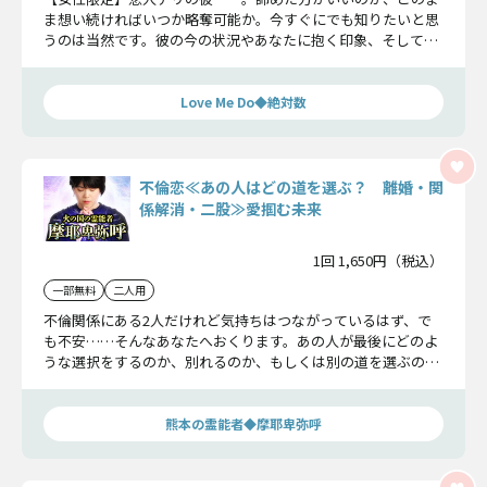
ま想い続ければいつか略奪可能か。今すぐにでも知りたいと思
うのは当然です。彼の今の状況やあなたに抱く印象、そして最
後2人が辿り着く関係についてお伝えします。
Love Me Do◆絶対数
不倫恋≪あの人はどの道を選ぶ？ 離婚・関
係解消・二股≫愛掴む未来
1回 1,650円（税込）
一部無料
二人用
不倫関係にある2人だけれど気持ちはつながっているはず、で
も不安……そんなあなたへおくります。あの人が最後にどのよ
うな選択をするのか、別れるのか、もしくは別の道を選ぶの
か、ここでお話ししていきますね。
熊本の霊能者◆摩耶卑弥呼