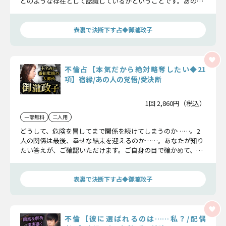
どのような存在として認識しているかということです。あの人
の心の中を覗いていきましょう。
表裏で決断下す占◆御瀧政子
不倫占【本気だから絶対略奪したい◆21
項】宿縁/あの人の覚悟/愛決断
1回 2,860円（税込）
一部無料
二人用
どうして、危険を冒してまで関係を続けてしまうのか……。2
人の関係は最後、幸せな結末を迎えるのか……。あなたが知り
たい答えが、ご確認いただけます。ご自身の目で確かめて、続
けるかどうか判断してください。
表裏で決断下す占◆御瀧政子
不倫【彼に選ばれるのは……私？/配偶