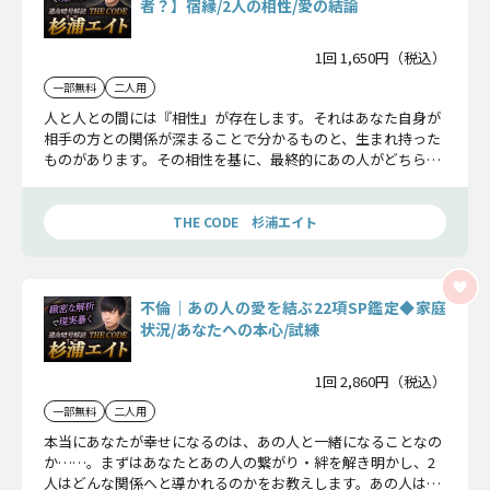
者？】宿縁/2人の相性/愛の結論
1回 1,650円（税込）
一部無料
二人用
人と人との間には『相性』が存在します。それはあなた自身が
相手の方との関係が深まることで分かるものと、生まれ持った
ものがあります。その相性を基に、最終的にあの人がどちらの
異性を選ぶのか、お伝えします。
THE CODE 杉浦エイト
不倫｜あの人の愛を結ぶ22項SP鑑定◆家庭
状況/あなたへの本心/試練
1回 2,860円（税込）
一部無料
二人用
本当にあなたが幸せになるのは、あの人と一緒になることなの
か……。まずはあなたとあの人の繋がり・絆を解き明かし、2
人はどんな関係へと導かれるのかをお教えします。あの人は離