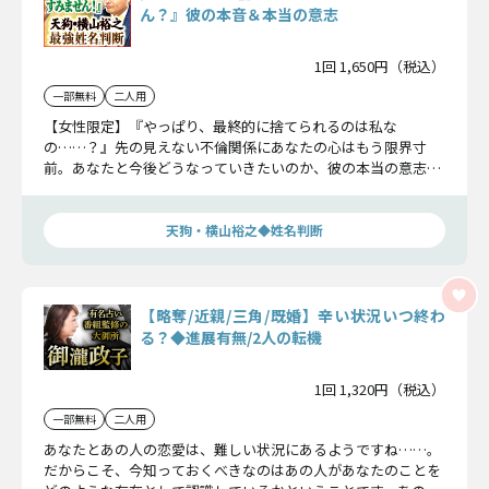
ん？』彼の本音＆本当の意志
1回 1,650円（税込）
一部無料
二人用
【女性限定】『やっぱり、最終的に捨てられるのは私な
の……？』先の見えない不倫関係にあなたの心はもう限界寸
前。あなたと今後どうなっていきたいのか、彼の本当の意志と
は……全てを明らかにしていきましょう。
天狗・横山裕之◆姓名判断
【略奪/近親/三角/既婚】辛い状況いつ終わ
る？◆進展有無/2人の転機
1回 1,320円（税込）
一部無料
二人用
あなたとあの人の恋愛は、難しい状況にあるようですね……。
だからこそ、今知っておくべきなのはあの人があなたのことを