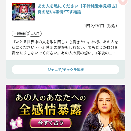
あの人を私にください【不倫純愛◆見極占】
真の想い/事情/下す結論
1回 2,970円（税込）
一部無料
二人用
『たとえ世界中の人を敵に回しても貫きたい。神様、あの人を
私にください……』禁断の愛かもしれない、でもどうか自分を
責めたりしないでください。あの人の真の想い、1年後の二人
がどんな関係を築いているか。あなたの幸せのために、今見極
めるべき現実をお伝えします。
ジェニ子/チャクラ透視