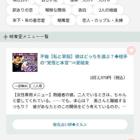
訳ありの恋
曖昧な関係
告白
2人の結婚
年下・年の差恋愛
略奪愛
恋人・カップル・夫婦
略奪愛メニュー一覧
不倫【私と家庭】彼はどっちを選ぶ？◆相手
の“覚悟と本音”⇒愛結末
1回 2,970円（税込）
一部無料
二人用
【女性専用メニュー】既婚者の彼。二人でいるときは、ちゃん
と愛してくれている。……でも、本心は？ 奥さんと離婚する
つもり？ 彼があなたとのこの関係をどう考えているのか、こ
の先どうするつもりなのか……この恋の現実をその目で確かめ
てください。
秘石占い師◆ミルン