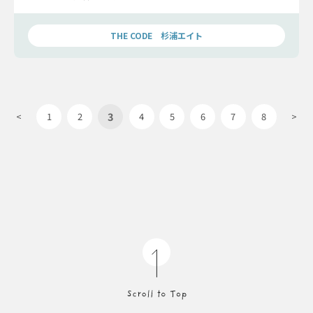
婚という大きな決断を下し、あなたとの将来を選んでくれるの
か……愛の結末をお伝えします。
THE CODE 杉浦エイト
3
<
1
2
4
5
6
7
8
>