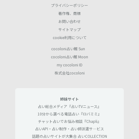
プライバシーポリシー
著作権、商標
お問い合わせ
サイトマップ
cookie利用について
cocoloni占い館 Sun
cocoloni占い館 Moon
my cocoloni ID
株式会社cocoloni
姉妹サイト
占い総合メディア『占いTVニュース』
10分から選べる電話占い『ロバミミ』
チャット占いでお悩み相談『Chapli』
占いAPI・占い制作・占い師派遣サ―ビス
話題の占いサイトが大集合 占いCOLLECTION