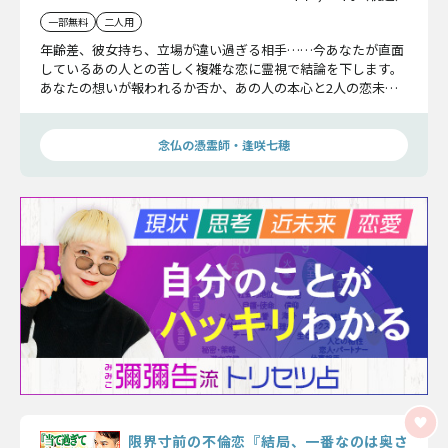
一部無料
二人用
年齢差、彼女持ち、立場が違い過ぎる相手……今あなたが直面
しているあの人との苦しく複雑な恋に霊視で結論を下します。
あなたの想いが報われるか否か、あの人の本心と2人の恋未来
を明らかにさせていただきます。
念仏の憑霊師・逢咲七穂
限界寸前の不倫恋『結局、一番なのは奥さ