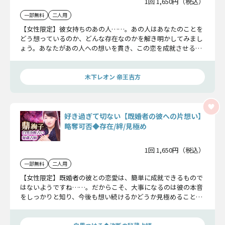
1回 1,650円（税込）
一部無料
二人用
【女性限定】彼女持ちのあの人……。あの人はあなたのことを
どう想っているのか、どんな存在なのかを解き明かしてみまし
ょう。あなたがあの人への想いを貫き、この恋を成就させるた
めに大事なお話しをしましょう。
木下レオン 帝王吉方
好き過ぎて切ない【既婚者の彼への片想い】
略奪可否◆存在/絆/見極め
1回 1,650円（税込）
一部無料
二人用
【女性限定】既婚者の彼との恋愛は、簡単に成就できるもので
はないようですね……。だからこそ、大事になるのは彼の本音
をしっかりと知り、今後も想い続けるかどうか見極めることで
す。彼の心の中をここで覗いていきましょう。