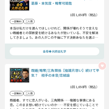
葛藤・本気度・略奪可能性
1回 1,650円（税込）
一部無料
二人用
本当は私だけを選んでほしいけれど、関係が壊れそうで言えな
い――既婚者との禁断愛を続けるあなたが抱いている、不安を解消
してきましょう。あの人がこの不倫に下す決断――あなたを選ぶ気
があるのか、今後二人はどうなるのか、不倫の結末を鑑定して
きます。
金母◆大師巡礼学
既婚/略奪/三角関係【複雑片想い】続けて平
気？ 相手の本音/恋結論
1回 1,650円（税込）
一部無料
二人用
既婚者、すでに恋人がいる、三角関係……複雑な事情にある
恋。このまま想い続けていいのか……不安を感じていることで