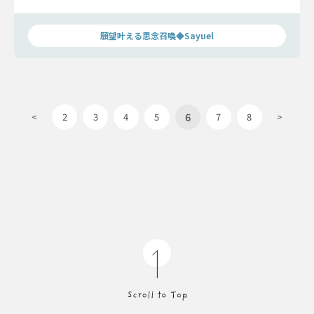
との今後について、全てを露わにします。
願望叶える思念召喚◆Sayuel
6
<
2
3
4
5
7
8
>