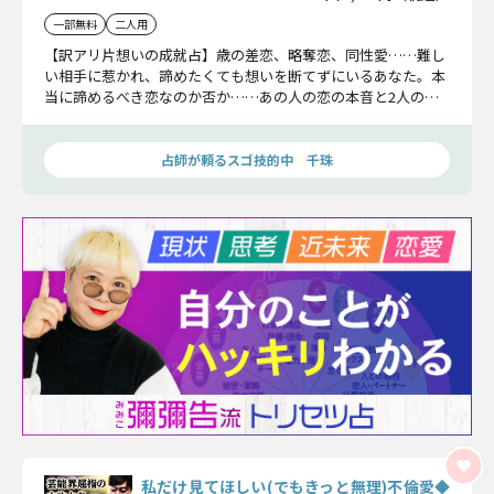
一部無料
二人用
【訳アリ片想いの成就占】歳の差恋、略奪恋、同性愛……難し
い相手に惹かれ、諦めたくても想いを断てずにいるあなた。本
当に諦めるべき恋なのか否か……あの人の恋の本音と2人の結
末を一緒に確かめてみましょう。
占師が頼るスゴ技的中 千珠
私だけ見てほしい(でもきっと無理)不倫愛◆