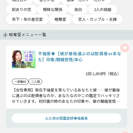
訳ありの恋
曖昧な関係
告白
2人の結婚
年下・年の差恋愛
略奪愛
恋人・カップル・夫婦
略奪愛メニュー一覧
不倫愛◆【彼が最後選ぶのは配偶者orあな
た】印象/離婚覚悟/本心
1回 1,650円（税込）
一部無料
二人用
【女性専用】現在不倫愛を育んでいるあなたと彼……彼が最後
に選ぶのは配偶者なのか、あなたなのかこの鑑定でハッキリさ
せていきます。初対面の時のあなたの印象や、彼の離婚覚悟、
また本心まで全てがわかります。
心と体の耳鑑定師◆後藤恵