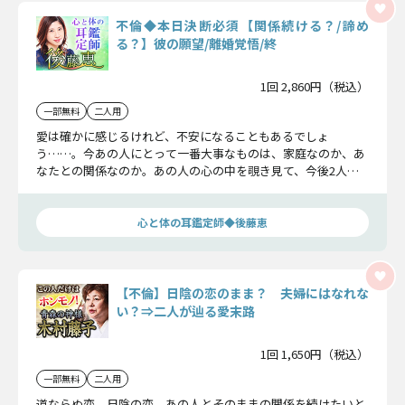
不倫◆本日決断必須【関係続ける？/諦め
る？】彼の願望/離婚覚悟/終
1回 2,860円（税込）
一部無料
二人用
愛は確かに感じるけれど、不安になることもあるでしょ
う……。今あの人にとって一番大事なものは、家庭なのか、あ
なたとの関係なのか。あの人の心の中を覗き見て、今後2人が
どんな未来を歩むのかお見せ致します。
心と体の耳鑑定師◆後藤恵
【不倫】日陰の恋のまま？ 夫婦にはなれな
い？⇒二人が辿る愛末路
1回 1,650円（税込）
一部無料
二人用
道ならぬ恋、日陰の恋。あの人とそのままの関係を続けたいと