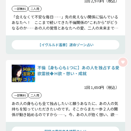
1回 2,970円（税込）
一部無料
二人用
「会えなくて不安な毎日……」先の見えない関係に悩んでいる
あなたへ！ ここまで続いてきた不倫関係の“これから”がどう
なるのか……あの人の覚悟とあなたへの愛、二人の未来まで、
この愛の「真実」を全てをお伝えします！
【イヴルルド遙華】運命ゾーン占い
不倫【身も心も1つに】あの人を独占する愛
欲霊視◆Ｈ欲・想い・成就
1回 1,650円（税込）
一部無料
二人用
あの人の身も心も全て独占したいと願うあなたに、あの人の気
持ちを知っていただきたいのです。そこからまた一歩２人の関
係が動き始めるのですから……。今、あの人が抱く想い、欲、
余すことなくお伝えいたします。