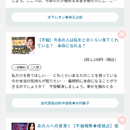
しょう。ここでは、今あの人が秘める本音を明らかにし、この
恋に下される結論をお教えします。
木下レオン◆帝王占術
【不倫】今あの人は私をどのくらい見てくれ
ている？ 本命になれる？
1回 1,100円（税込）
一部無料
二人用
私だけを見てほしい……どれくらいあなたのことを想っている
のか本当の気持ちが知りたい……最終的に本命になることがで
きるのでしょうか？ 不安解消しましょう。幸せを掴みとるに
はどうすればよいのでしょうか？ 一つ一つ鑑定を進めていき
ましょう。
当代屈指の的中透視◆木村藤子
あの人への愛貫く【不倫略奪◆成就占】宿