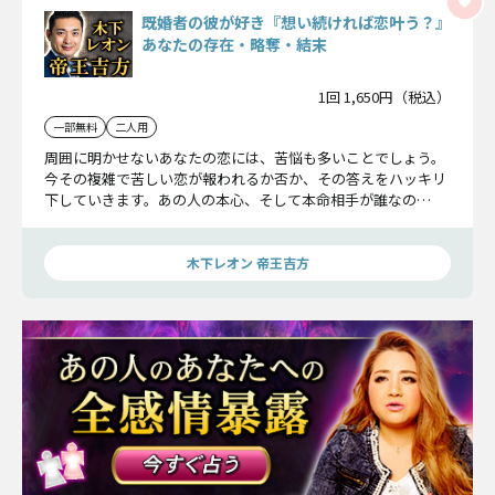
既婚者の彼が好き『想い続ければ恋叶う？』
あなたの存在・略奪・結末
1回 1,650円（税込）
一部無料
二人用
周囲に明かせないあなたの恋には、苦悩も多いことでしょう。
今その複雑で苦しい恋が報われるか否か、その答えをハッキリ
下していきます。あの人の本心、そして本命相手が誰なの
か……覚悟して受け止めてください。
木下レオン 帝王吉方