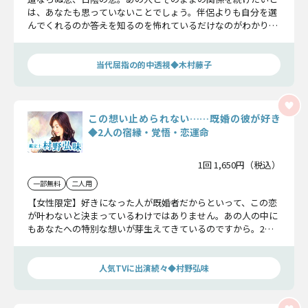
は、あなたも思っていないことでしょう。伴侶よりも自分を選
んでくれるのか――答えを知るのを怖れているだけなのがわかりま
す。二人の未来を知る覚悟ができたなら、木村藤子の話をお聞
きください。
当代屈指の的中透視◆木村藤子
この想い止められない……既婚の彼が好き
◆2人の宿縁・覚悟・恋運命
1回 1,650円（税込）
一部無料
二人用
【女性限定】好きになった人が既婚者だからといって、この恋
が叶わないと決まっているわけではありません。あの人の中に
もあなたへの特別な想いが芽生えてきているのですから。2人
の恋の行方、お伝えします。
人気TVに出演続々◆村野弘味