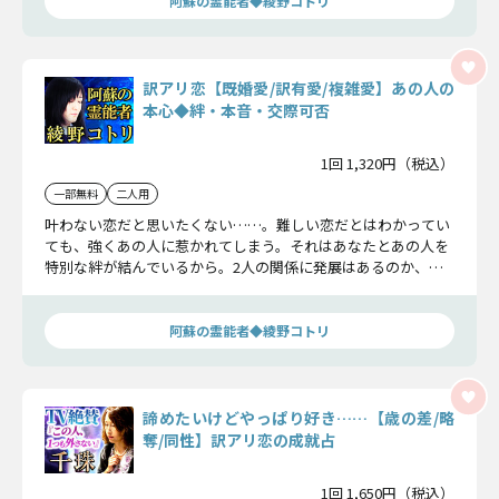
阿蘇の霊能者◆綾野コトリ
訳アリ恋【既婚愛/訳有愛/複雑愛】あの人の
本心◆絆・本音・交際可否
1回 1,320円（税込）
一部無料
二人用
叶わない恋だと思いたくない……。難しい恋だとはわかってい
ても、強くあの人に惹かれてしまう。それはあなたとあの人を
特別な絆が結んでいるから。2人の関係に発展はあるのか、あ
の人の想いと共にお話しします。
阿蘇の霊能者◆綾野コトリ
諦めたいけどやっぱり好き……【歳の差/略
奪/同性】訳アリ恋の成就占
1回 1,650円（税込）