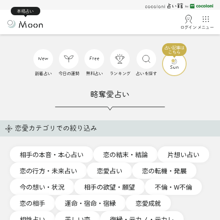
本格占い
ログイン
メニュー
新着占い
今日の運勢
無料占い
ランキング
占いを探す
略奪愛占い
恋愛カテゴリでの絞り込み
相手の本音・本心占い
恋の結末・結論
片想い占い
恋の行方・未来占い
恋愛占い
恋の転機・発展
今の想い・状況
相手の欲望・願望
不倫・W不倫
恋の相手
運命・宿命・宿縁
恋愛成就
相性占い
苦しい恋
復縁・元カノ・元カレ