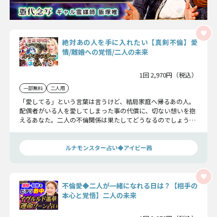
絶対あの人を手に入れたい【真剣不倫】愛
情/離婚への覚悟/二人の未来
1回 2,970円（税込）
一部無料
二人用
「愛してる」という言葉は言うけど、結局家庭へ帰るあの人。
配偶者がいる人を愛してしまった事の代償に、切ない想いを抱
えるあなた。二人の不倫関係は果たしてどうなるのでしょう
か。心の準備をしてからご覧ください。
ルナモンスター占い◆アイビー茜
不倫愛◆二人が一緒になれる日は？【相手の
本心と覚悟】二人の未来