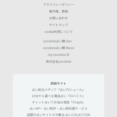
プライバシーポリシー
著作権、商標
お問い合わせ
サイトマップ
cookie利用について
cocoloni占い館 Sun
cocoloni占い館 Moon
my cocoloni ID
株式会社cocoloni
姉妹サイト
占い総合メディア『占いTVニュース』
10分から選べる電話占い『ロバミミ』
チャット占いでお悩み相談『Chapli』
占いAPI・占い制作・占い師派遣サ―ビス
話題の占いサイトが大集合 占いCOLLECTION