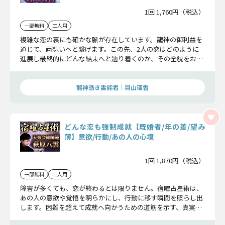
1回 1,760円（税込）
一部無料
二人用
複雑な恋の裏にも確かな脈が存在しています。龍神の御利益を
通じて、両想いへと繋げます。この先、2人の恋はどのように
進展し最終的にどんな結末へと辿り着くのか、その全貌をお伝
えさせていただきます。
龍神憑き霊能者｜羽山璃香
どんな恋も強制成就【既婚者/年の差/望み
薄】意欲/行動/あの人の心境
1回 1,870円（税込）
一部無料
二人用
障害が多くても、恋が終わるとは限りません。宿曜占星術は、
あの人の意欲や覚悟を明らかにし、行動に移す瞬間を照らし出
します。困難を超えて成就へ向かうための道筋を示す、真実の
恋救済占です。