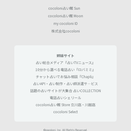
cocoloni占い館 Sun
cocoloni占い館 Moon
my cocoloni ID
株式会社cocoloni
姉妹サイト
占い総合メディア『占いTVニュース』
10分から選べる電話占い『ロバミミ』
チャット占いでお悩み相談『Chapli』
占いAPI・占い制作・占い師派遣サ―ビス
話題の占いサイトが大集合 占いCOLLECTION
電話占いシェリール
cocoloni占い館 Store 立川店・川越店
cocoloni Select
©cocoloni, Inc. All Rights Reserved.