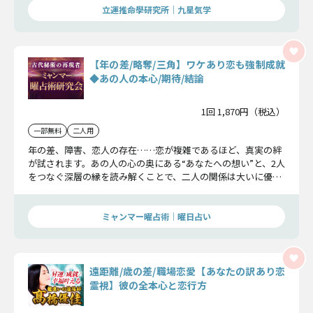
立運推命學研究所｜九星気学
【年の差/略奪/三角】ワケあり恋も強制成就
◆あの人の本心/期待/結論
1回 1,870円（税込）
一部無料
二人用
年の差、障害、恋人の存在……恋が複雑であるほど、真実の絆
が試されます。あの人の心の奥にある“あなたへの想い”と、2人
をつなぐ深層の縁を読み解くことで、二人の関係は大いに優位
に立てるでしょう。曜日の秘術が明かす“難恋逆転の可能性”を
ご覧ください。
ミャンマー曜占術│曜日占い
遠距離/歳の差/職場恋愛【あなたの訳あり恋
霊視】彼の全本心と恋行方