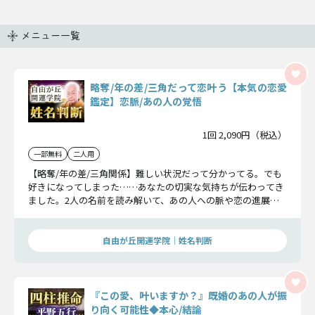
メニュー一覧
略奪/年の差/三角だって恋叶う【本気の恋愛
鑑定】恋脈/あの人の覚悟
1回 2,090円（税込）
一部無料
二人用
【略奪/年の差/三角関係】難しい状況だって分かってる。でも
好きになってしまった……あなたの切実な気持ちが伝わってき
ました。2人の名前を読み解いて、あの人への脈や恋の進展に
ついて詳細に鑑定しましょう。
自由が丘開運学院│姓名判断
『この愛、叶いますか？』既婚のあの人が振
り向く可能性◆本心/結論