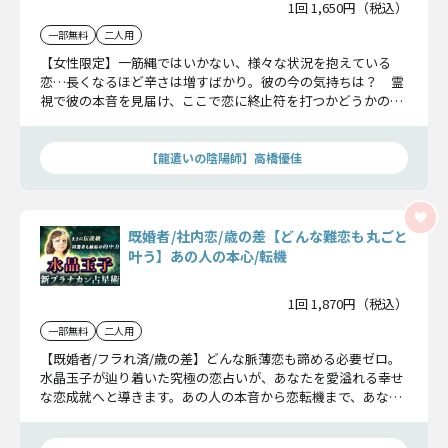
1回 1,650円（税込）
一部無料
二人用
【女性限定】一筋縄ではいかない、様々な状況を抱えている
恋…長くなるほど辛さは増すばかり。彼の今の気持ちは？ 霊
視で彼の本音を見届け、ここで恋に終止符を打つかどうかの英
断を下しましょう。
【龍遣いの陰陽師】高橋優佳
既婚者/社内恋/歳の差【どんな難恋も丸ごと
叶う】あの人の本心/転機
1回 1,870円（税込）
一部無料
二人用
【既婚者/フラれ済/歳の差】どんな脈薄恋も諦める必要ゼロ。
水晶玉子が辿り着いた究極の恋占いが、あなたを愛溢れる幸せ
な恋成就へと導きます。あの人の本音から恋転機まで、あなた
の本気の想いを受け止め「あの人との恋運命」の真実を全てお
伝えいたします。