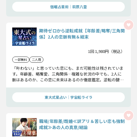
宿曜占星術│萩原八雲
期待ゼロから逆転成就【年齢差/略奪/三角関
係】2人の恋脈有無＆結末
1回 1,980円（税込）
一部無料
二人用
「叶わない」と思っていた恋にも、まだ可能性は残されていま
す。年齢差、略奪愛、三角関係…複雑な状況の中でも、2人に
脈はあるのか、この恋に未来はあるのか徹底鑑定。逆転の鍵と
結末を、今こそ知ってください。
東大式星占い｜宇宙船ライラ
職場/年齢差/既婚≪訳アリ＆苦しい恋も強制
成就≫あの人の真意/結論