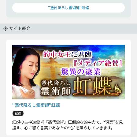
"憑代降ろし霊術師"虹蝶
サイト紹介
"憑代降ろし霊術師"虹蝶
虹蝶
虹蝶の古神道霊術『憑代霊術』圧倒的な的中力で、“現実”を見
据え、心に響く言葉であなたの“心”を照らしていきます。