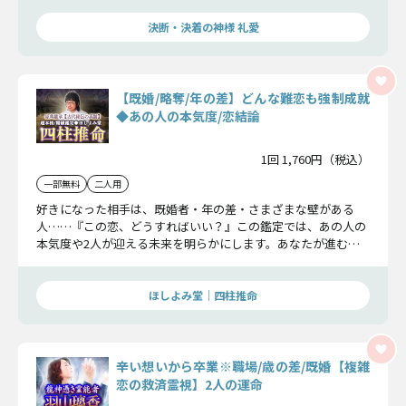
決断・決着の神様 礼愛
【既婚/略奪/年の差】どんな難恋も強制成就
◆あの人の本気度/恋結論
1回 1,760円（税込）
一部無料
二人用
好きになった相手は、既婚者・年の差・さまざまな壁がある
人……『この恋、どうすればいい？』この鑑定では、あの人の
本気度や2人が迎える未来を明らかにします。あなたが進むべ
き道を今見極めましょう。
ほしよみ堂｜四柱推命
辛い想いから卒業※職場/歳の差/既婚【複雑
恋の救済霊視】2人の運命