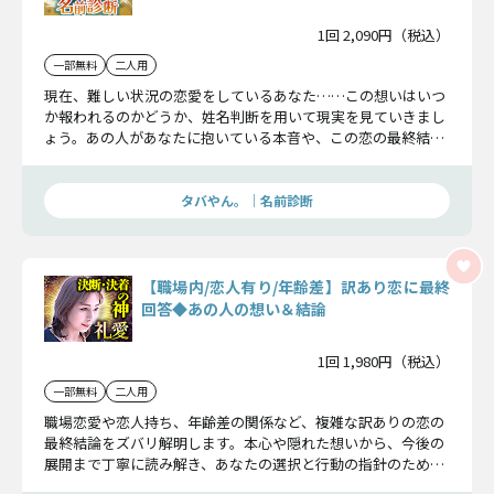
1回 2,090円（税込）
一部無料
二人用
現在、難しい状況の恋愛をしているあなた……この想いはいつ
か報われるのかどうか、姓名判断を用いて現実を見ていきまし
ょう。あの人があなたに抱いている本音や、この恋の最終結末
まで、ハッキリと断言しますよ。
タバやん。｜名前診断
【職場内/恋人有り/年齢差】訳あり恋に最終
回答◆あの人の想い＆結論
1回 1,980円（税込）
一部無料
二人用
職場恋愛や恋人持ち、年齢差の関係など、複雑な訳ありの恋の
最終結論をズバリ解明します。本心や隠れた想いから、今後の
展開まで丁寧に読み解き、あなたの選択と行動の指針のために
お伝えします。