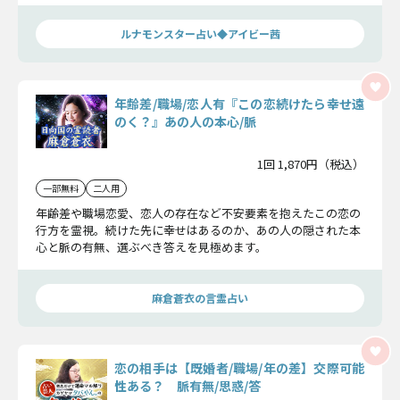
ルナモンスター占い◆アイビー茜
年齢差/職場/恋人有『この恋続けたら幸せ遠
のく？』あの人の本心/脈
1回 1,870円（税込）
一部無料
二人用
年齢差や職場恋愛、恋人の存在など不安要素を抱えたこの恋の
行方を霊視。続けた先に幸せはあるのか、あの人の隠された本
心と脈の有無、選ぶべき答えを見極めます。
麻倉蒼衣の言霊占い
恋の相手は【既婚者/職場/年の差】交際可能
性ある？ 脈有無/思惑/答