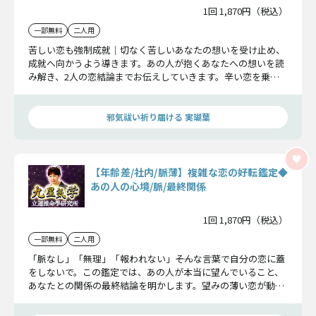
1回 1,870円（税込）
一部無料
二人用
苦しい恋も強制成就｜切なく苦しいあなたの想いを受け止め、
成就へ向かうよう導きます。あの人が抱くあなたへの想いを読
み解き、2人の恋結論までお伝えしていきます。辛い恋を乗り
越え、幸せを掴んでください。
邪気祓い祈り届ける 実瑚葉
【年齢差/社内/脈薄】複雑な恋の好転鑑定◆
あの人の心境/脈/最終関係
1回 1,870円（税込）
一部無料
二人用
「脈なし」「無理」「報われない」――そんな言葉で自分の恋に蓋
をしないで。この鑑定では、あの人が本当に望んでいること、
あなたとの関係の最終結論を明かします。望みの薄い恋が動き
出す瞬間を見逃さないで。