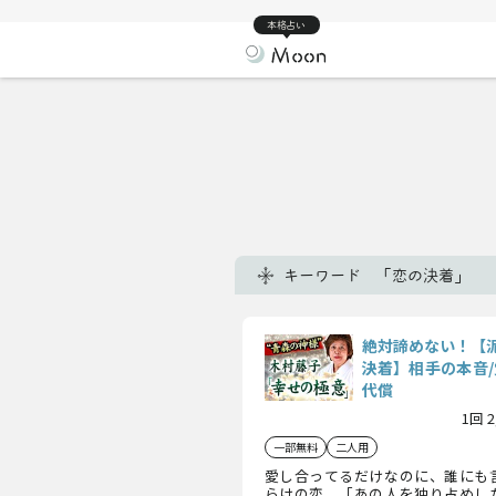
本格占い
キーワード 「恋の決着」
絶対諦めない！【
決着】相手の本音/
代償
1回 
一部無料
二人用
愛し合ってるだけなのに、誰にも
らけの恋。「あの人を独り占めし