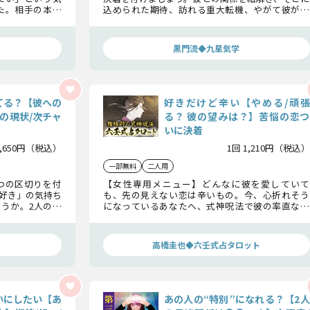
た。相手の本心
込められた期待、訪れる重大転機、やがて彼が打
があるのか、あ
ち明ける想いを明らかに。片想いが両想いになる
実をお伝えしま
までの道程をお話ししていきます。
」
黒門流◆九星気学
てる？【彼への
好きだけど辛い【やめる/頑張
の現状/次チャ
る？ 彼の望みは？】苦悩の恋つ
いに決着
1,650円（税込）
1回 1,210円（税込）
一部無料
二人用
つの区切りを付
【女性専用メニュー】どんなに彼を愛していて
好き」の気持ち
も、先の見えない恋は辛いもの。今、心折れそう
うか。2人の関
になっているあなたへ、式神呪法で彼の率直な本
展のチャンスま
音を明るみにし、あなたにとって最善の選択を指
し示します。
高橋圭也◆六壬式占タロット
いにしたい【あ
あの人の“特別”になれる？【2人