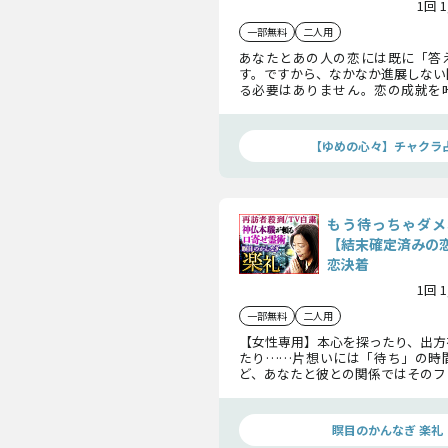
1回 
一部無料
二人用
あなたとあの人の恋には既に「答
す。ですから、なかなか進展しない
る必要はありません。恋の成就を
あの人への片想いをここで昇華させ
実を受け止めてください。
【ゆめの心々】チャクラ
もう待っちゃダメ
【結末確定済みの
恋決着
1回 
一部無料
二人用
【女性専用】本心を探ったり、出方
たり……片想いには「待ち」の時
ど、あなたと彼との関係ではそのフ
要です。彼の中で、あなたへの答え
のですから……
瞑目のかんなぎ 楽礼