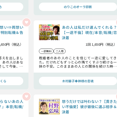
き致します。
乃
のりこのオーラ診断
想い⇒両想い
あの人は私だけ選んでくれる？
◆特別転機＆告
【一途不倫】現在/本音/転機/恋
決着
1,650円（税込）
1回 1,650円（税込）
一部無料
二人用
答えを出しまし
既婚者のあの人のことを信じて一途に愛してき
、あの人はあな
た。だけれどもずっと心の隅でくすぶり続ける一
そして今後、あ
抹の不安。このままあの人との関係を続けた時、
な行動を取るの
最後にあの人は私の事「だけ」を選んでくれる
の？ 長年あなたの中で消化しきれないこの問い
に今こそ答えを出しましょう。
くら
木村藤子◆神様の言魂
らないあの人
想うだけでは叶わない？【貫きた
』本音/転機/
い不倫愛】彼が最後に選ぶ相手＆
決着