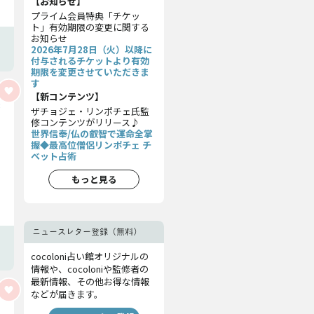
【お知らせ】
プライム会員特典「チケッ
ト」有効期限の変更に関する
お知らせ
2026年7月28日（火）以降に
付与されるチケットより有効
期限を変更させていただきま
す
【新コンテンツ】
ザチョジェ・リンポチェ氏監
修コンテンツがリリース♪
世界信奉/仏の叡智で運命全掌
握◆最高位僧侶リンポチェ チ
ベット占術
もっと見る
ニュースレター登録（無料）
cocoloni占い館オリジナルの
情報や、cocoloniや監修者の
最新情報、その他お得な情報
などが届きます。