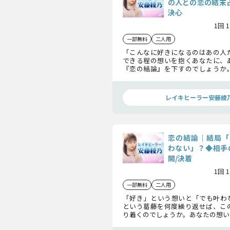
の人との恋の結末占
決心
1回 
一部無料
二人用
「こんなに好きになるのはあの人
できる程の想いを抱くあなたに、
『恋の結論』を下すのでしょうか
たの想いに応えるのか……2人の恋
お話ししていきます。
レイキヒーラー安藤綾
恋の結論｜結局「
わない」？◆相手
開/決着
1回 
一部無料
二人用
「好き」という想いと「でも叶わ
という葛藤を何度繰り返せば、こ
り着くのでしょうか。あなたの想い
人はどんな気持ちを返すことになる