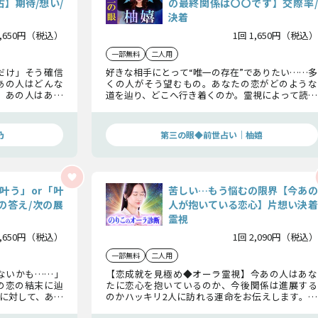
】期待/想い/
の最終関係は〇〇です】交際率/
決着
1,650円（税込）
1回 1,650円（税込）
一部無料
二人用
だけ」そう確信
好きな相手にとって“唯一の存在”でありたい……多
あの人はどんな
くの人がそう望むもの。あなたの恋がどのような
。あの人はあな
道を辿り、どこへ行き着くのか。霊視によって読み
に訪れる結末を
解いた2人の事実をそのままお伝えします。どうぞ
お確かめください。
乃
第三の眼◆前世占い｜柚嬉
叶う」or「叶
苦しい…もう悩むの限界【今あの
の答え/次の展
人が抱いている恋心】片想い決着
霊視
1,650円（税込）
1回 2,090円（税込）
一部無料
二人用
ないかも……」
【恋成就を見極め◆オーラ霊視】今あの人はあな
の恋の結末に辿
たに恋心を抱いているのか、今後関係は進展する
に対して、あの
のかハッキリ2人に訪れる運命をお伝えします。ど
のか。2人の恋
んなに苦しくても最後は必ず幸福な状態へとお導