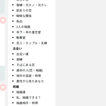
復縁・元カノ・元カレ
訳ありの恋
曖昧な関係
告白
2人の結婚
年下・年の差恋愛
略奪愛
恋人・カップル・夫婦
出会い
出会い運
良縁
そばにある恋
運命の人(恋・結婚)
相手の容姿・特徴
異性から見たあなた
結婚
結婚運
私、結婚できる？
結婚相手・特徴