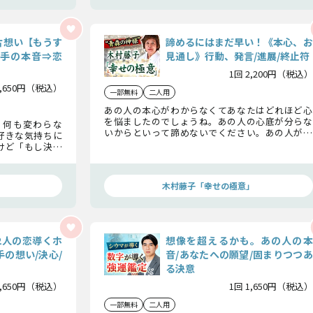
片想い【もうす
諦めるにはまだ早い！《本心、お
相手の本音⇒恋
見通し》行動、発言/進展/終止符
1回 2,200円（税込）
1,650円（税込）
一部無料
二人用
あの人の本心がわからなくてあなたはどれほど心
を悩ましたのでしょうね。あの人の心底が分らな
、何も変わらな
いからといって諦めないでください。あの人があ
好きな気持ちに
なたに見せる行動や発言に隠れたあなたへの想い
けど「もし決断
や二人の関係に関すること、そして終止符まであな
この恋の結末を
たにお伝えします。
木村藤子「幸せの極意」
2人の恋導くホ
想像を超えるかも。あの人の本
の想い/決心/
音/あなたへの願望/固まりつつあ
る決意
1,650円（税込）
1回 1,650円（税込）
一部無料
二人用