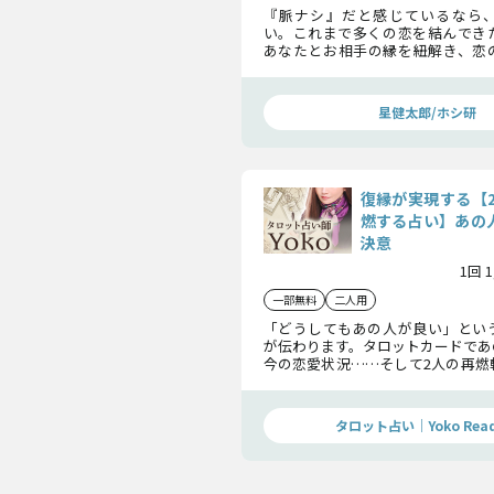
『脈ナシ』だと感じているなら
い。これまで多くの恋を結んでき
あなたとお相手の縁を紐解き、恋
す。2人の絆を今よりもっと強める
ししていきましょう。
星健太郎/ホシ研
復縁が実現する【
燃する占い】あの人
決意
1回 
一部無料
二人用
「どうしてもあの人が良い」とい
が伝わります。タロットカードであ
今の恋愛状況……そして2人の再燃
つずつ紐解いていきましょう。想い
ご判断ください。
タロット占い｜Yoko Read