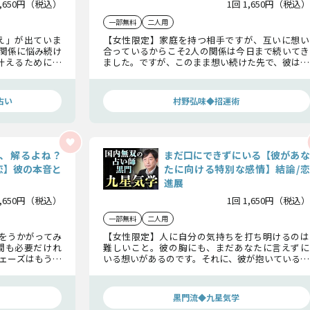
1,650円（税込）
1回 1,650円（税込）
一部無料
二人用
え」が出ていま
【女性限定】家庭を持つ相手ですが、互いに想い
関係に悩み続け
合っているからこそ2人の関係は今日まで続いてき
叶えるために、
ました。ですが、このまま想い続けた先で、彼はあ
、2人の恋の現
なたを選んでくれるのでしょうか。最後に選バレ
るのは誰か……明らかにします。
占い
村野弘味◆招運術
、解るよね？
まだ口にできずにいる【彼があな
恋】彼の本音と
たに向ける特別な感情】結論/恋
進展
1,650円（税込）
1回 1,650円（税込）
一部無料
二人用
をうかがってみ
【女性限定】人に自分の気持ちを打ち明けるのは
間も必要だけれ
難しいこと。彼の胸にも、まだあなたに言えずに
ェーズはもう不
いる想いがあるのです。それに、彼が抱いているの
は確定している
は「特別な」感情でもあるのです。まだ口にできず
にいる想いの詳細、お話しします。
黒門流◆九星気学