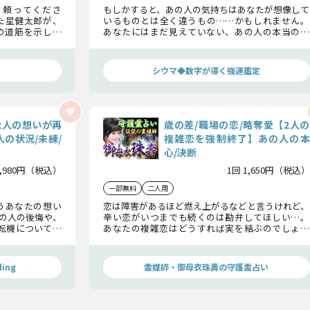
、頼ってくださ
もしかすると、あの人の気持ちはあなたが想像して
た星健太郎が、
いるものとは全く違うもの……かもしれません。
の道筋を示しま
あなたにはまだ見えていない、あの人の本当の想
ために……お話
い、密かに固まりつつある決意を、この恋の行方
とともにお伝えしましょう。
シウマ◆数字が導く強運鑑定
2人の想いが再
歳の差/職場の恋/略奪愛【2人の
の状況/未練/
複雑恋を強制終了】あの人の本
心/決断
1,980円（税込）
1回 1,650円（税込）
一部無料
二人用
うあなたの想い
恋は障害があるほど燃え上がるなどと言うけれど、
の人の後悔や、
辛い恋がいつまでも続くのは勘弁してほしい…。
転機について一
あなたの複雑恋はどうすれば実を結ぶのでしょう
続けるかどうか
か？恋成就までの道のりをお伝えしますね。
ing
霊媒師・御母衣珠壽の守護霊占い