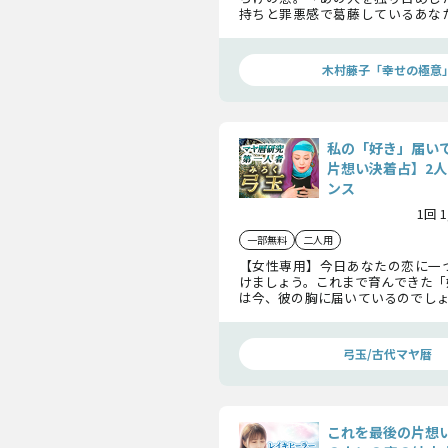
持ちと罪悪感で葛藤しているあな
と、あなたの愛にはどのような代償
なたの幸せな恋を叶えるために現
す。
木村藤子「幸せの極意
私の「好き」届い
片想い決着占】2人
ンス
1回 
一部無料
二人用
【女性専用】今日あなたの恋に一
けましょう。これまで育んできた「
は今、彼の胸に届いているのでしょ
係の今、そして次に訪れる関係進
でも明らかにします。
弓玉/古代マヤ暦
これを最後の片想