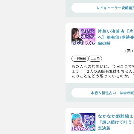
の結末に迫ります。
レイキヒーラー安藤綾
片想い決着占【片
へ】脈有無/期待
白の時
1回 
一部無料
二人用
あの人への片想いに、今日ここで
ょう！ 2人の恋脈有無はもちろん
たのことをどう想っているのか。
の人はあなたに対して一体どん
か……全てお話しします。
本音＆相性占い はゆき咲
なかなか距離縮ま
『想い続けて叶う？
恋決着