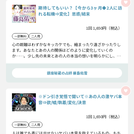
期待してもいい？【今から3ヶ月◆2人に訪
れる転機⇒変化】思惑/結末
1回 1,650円（税込）
一部無料
二人用
心の距離はわずかなキッカケでも、縮まったり遠ざかったりし
ます。あなたとあの人の関係はどのように変化していくの
か……。少し先の未来とあの人の本当の想いを明らかにし、距
離を縮めるヒントを見つけましょう。
銀座秘蔵の占師 藤島佑雪
※ドン引き覚悟で聞いて※あの人の激ヤバ本
音⇒欲/嘘/執着/変化/決意
1回 1,650円（税込）
一部無料
二人用
人は誰でも表には出せないヤバい本音を抱えているもの。もち