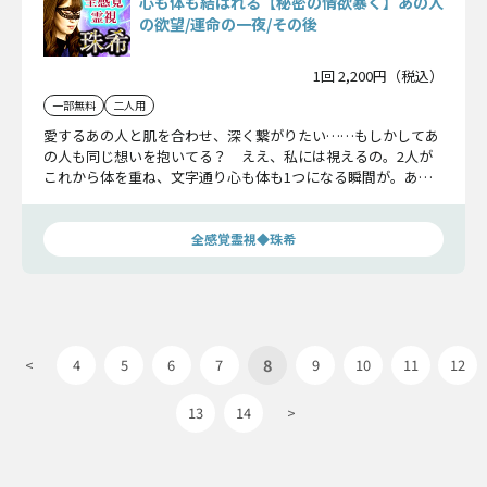
心も体も結ばれる【秘密の情欲暴く】あの人
の欲望/運命の一夜/その後
1回 2,200円（税込）
一部無料
二人用
愛するあの人と肌を合わせ、深く繋がりたい……もしかしてあ
の人も同じ想いを抱いてる？ ええ、私には視えるの。2人が
これから体を重ね、文字通り心も体も1つになる瞬間が。あの
人が抑え込んでいるあなたへの欲望や感情と運命の一夜を詳細
にお伝えします。
全感覚霊視◆珠希
8
<
4
5
6
7
9
10
11
12
13
14
>