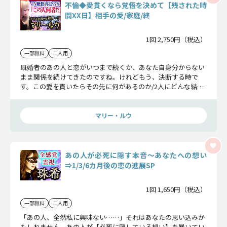
不倫◆愛貫くなら覚悟を決めて【残された時
間XX日】相手の愛/家庭/終
1回 2,750円（税込）
一部無料
二人用
既婚者のあの人と恋がいつまで続くか、あなた自身分からない
まま関係を続けてきたのですね。けれどもう、決断する時で
す。この愛を貫いたらその先に何があるのか/2人にどんな結末
が待っているのか、お伝えします。
マリー・ルウ
あの人が必死に隠す本音〜あなたへの想い
⇒1/3/6カ月後の恋の進展SP
1回 1,650円（税込）
一部無料
二人用
「あの人、全然私に興味ない……」それはあなたの思い込みか
もしれません。あの人が【必死に隠している想い】を暴いてい