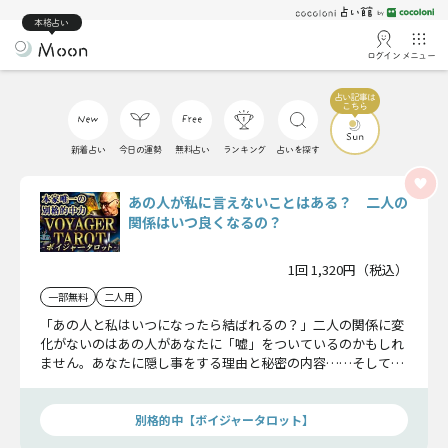
本格占い
ログイン
メニュー
新着占い
今日の運勢
無料占い
ランキング
占いを探す
あの人が私に言えないことはある？ 二人の
関係はいつ良くなるの？
1回 1,320円（税込）
一部無料
二人用
「あの人と私はいつになったら結ばれるの？」二人の関係に変
化がないのはあの人があなたに「嘘」をついているのかもしれ
ません。あなたに隠し事をする理由と秘密の内容……そしてあ
の人からあなたへ告げられる本当の気持ちまですべて明らかに
していきます。
別格的中【ボイジャータロット】