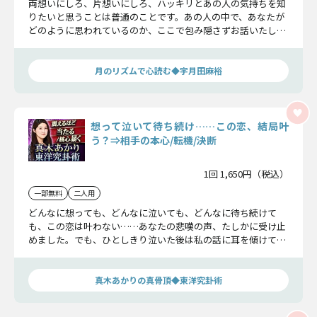
両想いにしろ、片想いにしろ、ハッキリとあの人の気持ちを知
りたいと思うことは普通のことです。あの人の中で、あなたが
どのように思われているのか、ここで包み隠さずお話いたしま
す。心の準備はよろしいですか？
月のリズムで心読む◆宇月田麻裕
想って泣いて待ち続け……この恋、結局叶
う？⇒相手の本心/転機/決断
1回 1,650円（税込）
一部無料
二人用
どんなに想っても、どんなに泣いても、どんなに待ち続けて
も、この恋は叶わない……あなたの悲嘆の声、たしかに受け止
めました。でも、ひとしきり泣いた後は私の話に耳を傾けてく
ださい。あなたが想像もしない、あの人の秘めた本心を明らか
にしましょう。
真木あかりの真骨頂◆東洋究卦術