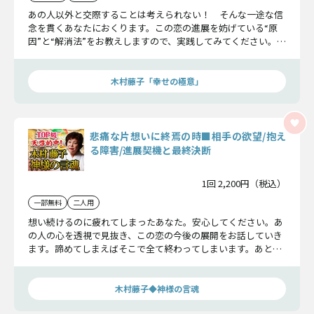
あの人以外と交際することは考えられない！ そんな一途な信
念を貫くあなたにおくります。この恋の進展を妨げている“原
因”と“解消法”をお教えしますので、実践してみてください。ま
た、恋成就の可能性を高めるための助言もさせて頂きます。
木村藤子「幸せの極意」
悲痛な片想いに終焉の時■相手の欲望/抱え
る障害/進展契機と最終決断
1回 2,200円（税込）
一部無料
二人用
想い続けるのに疲れてしまったあなた。安心してください。あ
の人の心を透視で見抜き、この恋の今後の展開をお話していき
ます。諦めてしまえばそこで全て終わってしまいます。あと少
しだけ頑張ってみませんか？
木村藤子◆神様の言魂