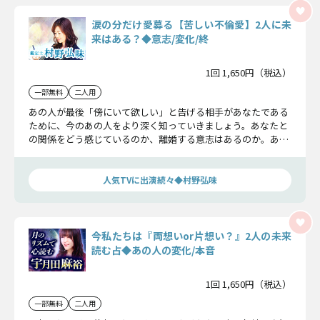
涙の分だけ愛募る【苦しい不倫愛】2人に未
来はある？◆意志/変化/終
1回 1,650円（税込）
一部無料
二人用
あの人が最後「傍にいて欲しい」と告げる相手があなたである
ために、今のあの人をより深く知っていきましょう。あなたと
の関係をどう感じているのか、離婚する意志はあるのか。あの
人をもっと深く知ってください。
人気TVに出演続々◆村野弘味
今私たちは『両想いor片想い？』2人の未来
読む占◆あの人の変化/本音
1回 1,650円（税込）
一部無料
二人用