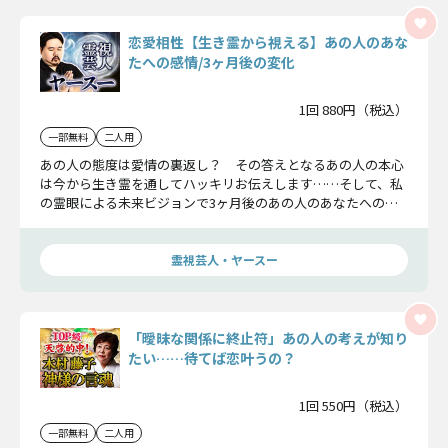
恋愛相性【生き霊から視える】あの人のあな
たへの感情/3ヶ月後の変化
1回 880円（税込）
一部無料
二人用
あの人の態度は愛情の裏返し？ その答えとなるあの人の本心
は今から生き霊を通してハッキリお伝えします……そして、私
の霊眼による未来ビジョンで3ヶ月後のあの人のあなたへの気
持ちの変化、将来訪れる二人の恋の転機をも鮮明にお見せしま
しょう。
霊視芸人・ヤースー
「曖昧な関係に終止符」あの人の考えが知り
たい……待てば恋叶うの？
1回 550円（税込）
一部無料
二人用