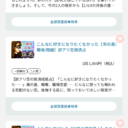
きましょう。そして、今の2人の現状から【1/3/6カ月後の進
展】まで視えてきたから、ありのままお話ししますね。
全感覚霊視◆珠希
こんなに好きになりたくなかった【年の差/
職場/既婚】訳アリ恋救済占
1回 1,650円（税込）
一部無料
二人用
【訳アリ恋の救済成就占】『こんなに好きになりたくなかっ
た……』歳の差、略奪、職場恋愛……どんなに想っても報われ
る気配のない恋。後悔する前に、知っておいてほしい現実があ
ります。直接は聞けないあの人の本心を確かめて、この恋に決
断を下しましょう。
全感覚霊視◆珠希