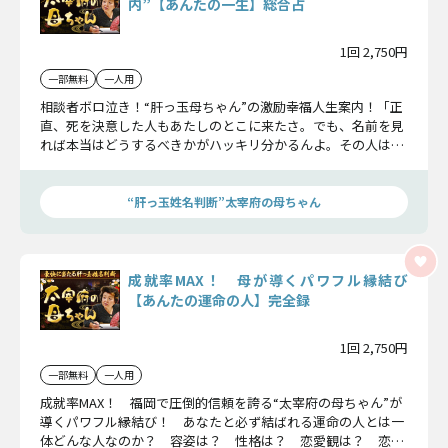
内”【あんたの一生】総合占
1回 2,750円
一部無料
一人用
相談者ボロ泣き！“肝っ玉母ちゃん”の激励幸福人生案内！「正
直、死を決意した人もあたしのとこに来たさ。でも、名前を見
れば本当はどうするべきかがハッキリ分かるんよ。その人はボ
ロボロ泣いとったなぁ……」その圧倒的な鑑定力であなたの一
生を徹底鑑定！ 必見です！
“肝っ玉姓名判断”太宰府の母ちゃん
成就率MAX！ 母が導くパワフル縁結び
【あんたの運命の人】完全録
1回 2,750円
一部無料
一人用
成就率MAX！ 福岡で圧倒的信頼を誇る“太宰府の母ちゃん”が
導くパワフル縁結び！ あなたと必ず結ばれる運命の人とは一
体どんな人なのか？ 容姿は？ 性格は？ 恋愛観は？ 恋の