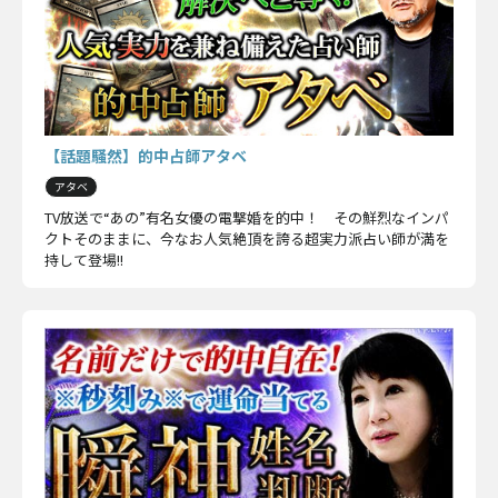
【話題騒然】的中占師アタベ
アタベ
TV放送で“あの”有名女優の電撃婚を的中！ その鮮烈なインパ
クトそのままに、今なお人気絶頂を誇る超実力派占い師が満を
持して登場!!