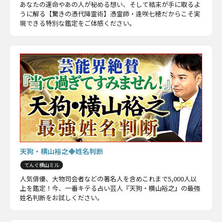
あなたの運命やあの人が秘める想い、そして結末が手に取るよ
うに解る【驚きの憑代降霊術】憑霊師・逢咲七穂だからこそ実
現できる特別な鑑定をご体感ください。
天狗・横山裕之◆姓名判断
てんぐ横山ミル
人気俳優、大物司会者などの著名人を含めこれまで5,000人以
上を鑑定！今、一番キテる占い芸人『天狗・横山裕之』の最強
姓名判断をお試しください。