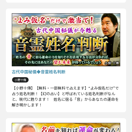
古代中国秘儀◆音霊姓名判断
小野十傳
【小野十傳】【無料・一部無料で占えます】“よみ仮名だけ”で
占う姓名判断！【幻の占い】と呼ばれている姓名判断がなん
と、現代に甦ります！ 姓名に宿る「音」からあなたの運命を
解き明かします！