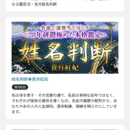
なる鑑定法・吉方姓名判断
姓名判断◆貴月紅妃
貴月紅妃
名は体を表す…その言葉の通り、名前は単純な記号ではなく、
それぞれが固有の運命を導くもの。名前の画数や配列から、あ
なたやあの人の人生傾向、運命転機、宿縁を明らかにしていき
ます。