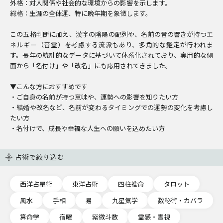
外格：対人関係や社会的な環境からの影響を示します。
総格：生涯の全体運、特に晩年期を象徴します。
この五格判断に加え、漢字の陰陽の配列や、名前の音の響きが持つエ
ネルギー（音霊）を考慮する流派もあり、多角的な鑑定が行われま
す。長年の統計的なデータに基づいて体系化されており、実用的な側
面から「名付け」や「改名」にも応用されてきました。
▼こんな方におすすめです
・ご自身の名前が持つ意味や、運勢への影響を知りたい方
・結婚や改名など、名前が変わるタイミングでの運勢の変化を考慮し
たい方
・名付けで、成長や幸福な人生への願いを込めたい方
占術で絞り込む
西洋占星術
東洋占術
四柱推命
タロット
風水
手相
易
九星気学
数秘術・カバラ
算命学
宿曜
紫微斗数
霊感・霊視