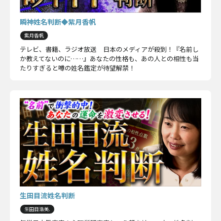
瞬神姓名判断◆紫月香帆
紫月香帆
テレビ、書籍、ラジオ放送 日本のメディアが殺到！『名前し
か教えてないのに……』あなたの性格も、あの人との相性も当
たりすぎると噂の姓名鑑定が待望解禁！
生田目流姓名判断
生田目浩美.