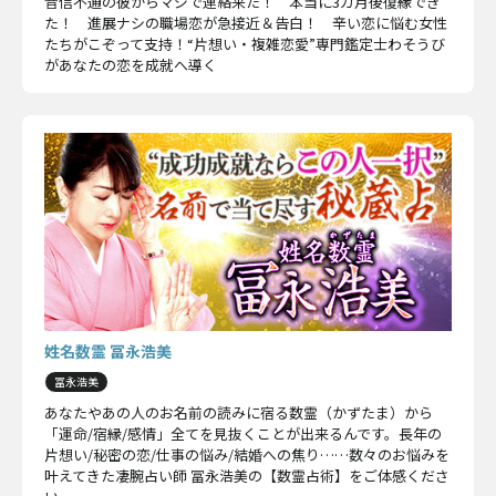
音信不通の彼からマジで連絡来た！ 本当に3カ月後復縁でき
た！ 進展ナシの職場恋が急接近＆告白！ 辛い恋に悩む女性
たちがこぞって支持！“片想い・複雑恋愛”専門鑑定士わそうび
があなたの恋を成就へ導く
姓名数霊 冨永浩美
冨永浩美
あなたやあの人のお名前の読みに宿る数霊（かずたま）から
「運命/宿縁/感情」全てを見抜くことが出来るんです。長年の
片想い/秘密の恋/仕事の悩み/結婚への焦り……数々のお悩みを
叶えてきた凄腕占い師 冨永浩美の【数霊占術】をご体感くださ