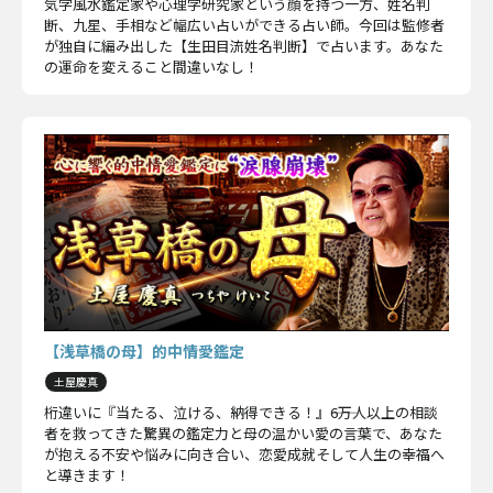
気学風水鑑定家や心理学研究家という顔を持つ一方、姓名判
断、九星、手相など幅広い占いができる占い師。今回は監修者
が独自に編み出した【生田目流姓名判断】で占います。あなた
の運命を変えること間違いなし！
【浅草橋の母】的中情愛鑑定
土屋慶真
桁違いに『当たる、泣ける、納得できる！』――6万人以上の相談
者を救ってきた驚異の鑑定力と母の温かい愛の言葉で、あなた
が抱える不安や悩みに向き合い、恋愛成就そして人生の幸福へ
と導きます！