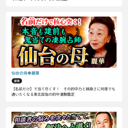
仙台の母◆麗華
麗華
【名前だけ】で当て尽くす！ その的中力と親身さに何度でも
通いたくなる東北屈指の的中凄腕鑑定