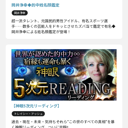
岡井浄幸◆的中姓名顔鑑定
岡井浄幸
超一流タレント、元国民的男性アイドル、有名スポーツ選
手……数多くの芸能人をドキッとさせたズバ当て鑑定で有名◆
岡井浄幸による姓名顔鑑定が登場！
【神眼5次元リーディング】
トレイシー・アッシュ
過去・現在・未来・気持ち――それら”この世のすべての真相”を暴
く神眼リーディング、ついに光臨!!