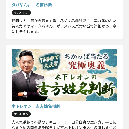
タバやん。｜名前診断
タバやん。
超明快！ 隅から隅まで当て尽くす名前診断！ 実力派の占い
芸人カゲヤマ・タバやん。が、ズバスバ言い当て詳細かつ丁寧
にお伝えします。
木下レオン｜吉方姓名判断
木下レオン
大人気番組で不動のレギュラー！ 自分自身の生き方、幸せに
なるための開運法を解き明かす木下レオン◆人生の道しるべと