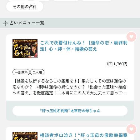
その他の占術
占いメニュー一覧
これで決着付けんね！【運命の恋・最終判
定】心・絆・体・結婚の答え
1回 1,760円
一部無料
二人用
【結婚を決断するならこの鑑定を！】果たしてその恋は運命の
恋なのか？ 相手は運命の異性なのか？「出会った意味〜結婚
への答え」を徹底鑑定！「本当にこの人で大丈夫って思ってる
けんね。あんたが選んだ相手じゃなかと？ 大丈夫。自分を信
じんしゃい！」これで決着を！
“肝っ玉姓名判断”太宰府の母ちゃん
相談者ボロ泣き！“肝っ玉母の激励幸福案