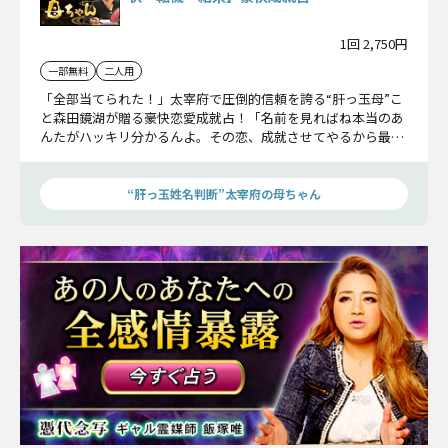
1回 2,750円
一部無料
二人用
「全部当てられた！」太宰府で圧倒的信頼を誇る“肝っ玉母”こ
と森田鏡湖が贈る豪快恋愛成就占！「名前を見ればね本当のあ
んたがハッキリ分かるんよ。その恋、成就させてやるから最後
まで聞きんしゃい！」パワフルでおせっかい。人情溢れる母が
その恋の結末まで断言します！
“肝っ玉姓名判断”太宰府の母ちゃん