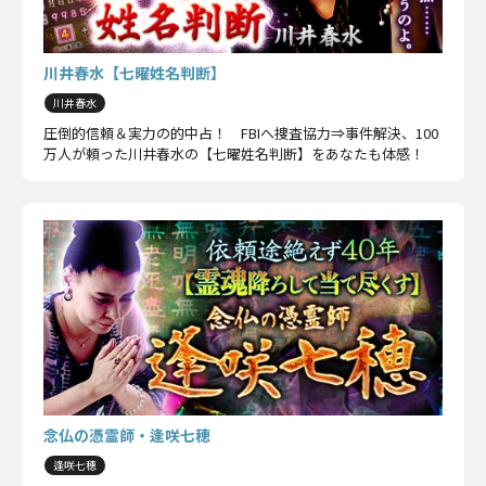
川井春水【七曜姓名判断】
川井春水
圧倒的信頼＆実力の的中占！ FBIへ捜査協力⇒事件解決、100
万人が頼った川井春水の【七曜姓名判断】をあなたも体感！
念仏の憑霊師・逢咲七穂
逢咲七穂