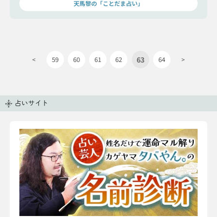
天馬黎の「ことだま占い」
63
<
59
60
61
62
64
>
占いサイト