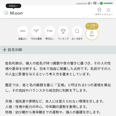
本格占い
ログイン
メニュー
新着占い
今日の運勢
無料占い
ランキング
占いを探す
姓名判断
姓名判断は、個人の姓名が持つ画数や音の響きに基づき、その人の性
格や運命を分析する、日本で独自に発展した占術です。名前がその人
の人生に影響を与えるという考え方を基本としています。
鑑定では、姓と名の画数を基に「五格」と呼ばれる5つの運格を算出
し、その吉凶やバランスから総合的に判断を下します。
天格：祖先運や家柄など、本人には変えられない環境を示します。
人格：性格や能力の中心、中年期の運勢を象徴します。
地格：幼少期から青年期までの運勢や、個人の基礎を示します。