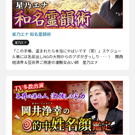
星乃エナ 和名霊韻術
星乃エナ
『この手帳、盗まれたら本当にやばいです（笑）』スケジュー
ル帳には名前出しNGの大物からのアポがぎっしり……！ 関西
経済界＆芸術界ご用達の凄腕女占い師 星乃エナ