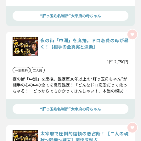
きっかけ〜結末、さらには“出会いの求め方”までも！ その全
てを完全伝授いたします！
“肝っ玉姓名判断”太宰府の母ちゃん
夜の街「中洲」を席捲。ドロ恋愛の母が暴
く！【相手の全真実と決断】
1回 2,750円
一部無料
二人用
夜の街「中洲」を席捲。鑑定歴30年以上の“肝っ玉母ちゃん”が
相手の心の中の全てを徹底鑑定！「どんなドロ恋愛だって救っ
ちゃる！ どっからでもかかってきんしゃい！」本当の親以上
に親身に、それでいてズバッと的中！ リピーター続出中の豪
快鑑定を是非ご体感下さい！
“肝っ玉姓名判断”太宰府の母ちゃん
太宰府で圧倒的信頼の恋占断！【二人の現
状〜転機〜結末】豪快成就占