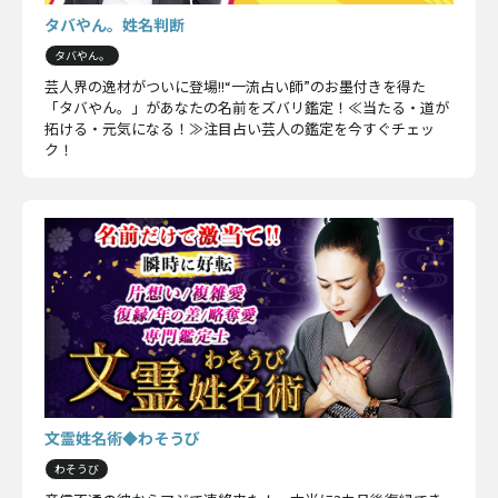
タバやん。姓名判断
タバやん。
芸人界の逸材がついに登場!!“一流占い師”のお墨付きを得た
「タバやん。」があなたの名前をズバリ鑑定！≪当たる・道が
拓ける・元気になる！≫注目占い芸人の鑑定を今すぐチェッ
ク！
文霊姓名術◆わそうび
わそうび