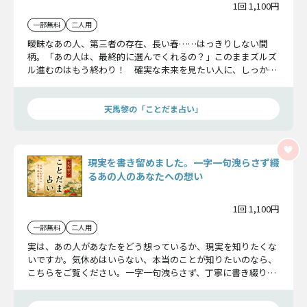
1回 1,100円
一部無料
二人用
曖昧なあの人、第三者の存在、長い春……はっきりしない間
柄。「あの人は、最終的に選んでくれるの？」このままズルズ
ル進むのはもう終わり！ 確実な未来を見たい人に、しっかり
お伝えします。
天馬黎の「ことだま占い」
現実を書き留めました。一字一句洩らさず綴
るあの人のあなたへの想い
1回 1,100円
一部無料
二人用
実は、あの人があなたをどう想っているか、現実を知りたくな
いですか。気休めはいらない、本当のことが知りたいのなら、
こちらをご覧ください。一字一句洩らさず、丁寧に書き綴りま
した。