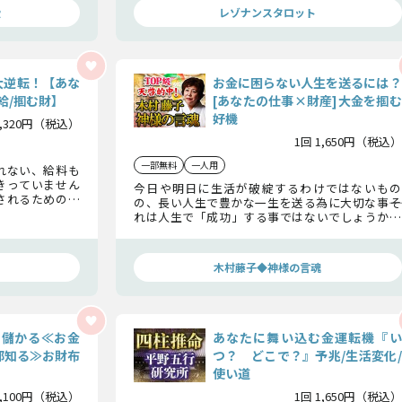
す。
愛
レゾナンスタロット
大逆転！【あな
お金に困らない人生を送るには？
給/掴む財】
[あなたの仕事×財産]大金を掴む
好機
1,320円（税込）
1回 1,650円（税込）
一部無料
一人用
れない、給料も
きっていません
今日や明日に生活が破綻するわけではないもの
されるための方
の、長い人生で豊かな一生を送る為に大切な事――そ
の転機”をお伝え
れは人生で「成功」する事ではないでしょうか。
あなたにまつわるお金や仕事の運命、大金を掴む
好機など、成功への道筋をお伝えします。
木村藤子◆神様の言魂
ク儲かる≪お金
あなたに舞い込む金運転機『い
部知る≫お財布
つ？ どこで？』予兆/生活変化/
使い道
1,100円（税込）
1回 1,650円（税込）