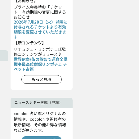
【お知らせ】
プライム会員特典「チケッ
ト」有効期限の変更に関する
お知らせ
2026年7月28日（火）以降に
付与されるチケットより有効
期限を変更させていただきま
す
【新コンテンツ】
ザチョジェ・リンポチェ氏監
修コンテンツがリリース♪
世界信奉/仏の叡智で運命全掌
握◆最高位僧侶リンポチェ チ
ベット占術
もっと見る
ニュースレター登録（無料）
cocoloni占い館オリジナルの
情報や、cocoloniや監修者の
最新情報、その他お得な情報
などが届きます。