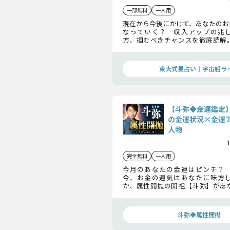
一部無料
一人用
現在から今後にかけて、あなたのお
なっていく？ 収入アップの兆
方、掴むべきチャンスを徹底読解
イミングや注意点も明らかにし、
かにしていきましょう。
東大式星占い｜宇宙船ラ
【斗弥◆金運鑑定
の金運状況×金運
人物
完全無料
一人用
今月のあなたの金運はピンチ？
今、お金の運気はあなたに味方
か、属性開抛の開祖【斗弥】があ
料で鑑定いたします！
斗弥◆属性開抛