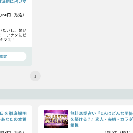
徹底的に占いマ
1,650円（税込）
いたいし、おい
！ アナタにピ
えマス！
鑑定
1
日を徹底解明
無料恋愛占い『2人はどんな関係
≫あなたの本質
を築ける？』恋人・夫婦・カラダ
相性
1回 0円（税込）
1回 0円（税込）