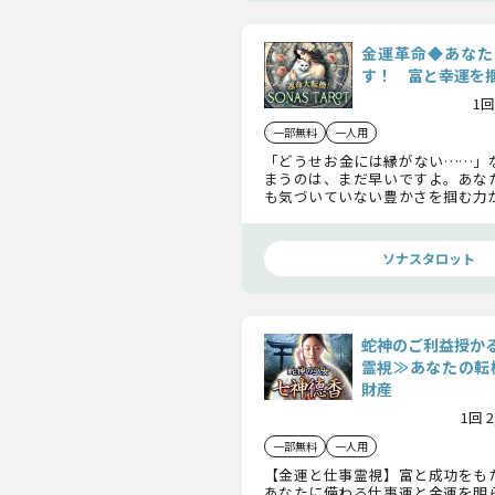
金運革命◆あなた
す！ 富と幸運を
1回
一部無料
一人用
「どうせお金には縁がない……」
まうのは、まだ早いですよ。あな
も気づいていない豊かさを掴む力
のです。金運を下げるNG習慣や収
次に掴む大きな財産まで、あなたの
体策を詳しくお伝えしますね。
ソナスタロット
蛇神のご利益授か
霊視≫あなたの転
財産
1回 
一部無料
一人用
【金運と仕事霊視】富と成功をも
あなたに備わる仕事運と金運を明