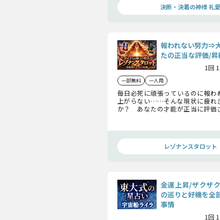
決断・決着の神様 礼
報われない努力⇒
たの正当な評価/昇
1回 
一部無料
一人用
毎日必死に頑張っているのに報わ
上がらない……そんな現状に疲れ
か？ あなたの才能が正当に評価
法や、収入と地位が好転する“最大
します。
レゾナンスタロット
金運上昇/ザクザ
の巡りと好機を全
事情
1回 