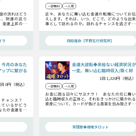
一部無料
一人用
金の流れはどう
近々、あなたに舞い込む金運の転機についてお伝
し、財運の巡り
えします。それは、いつ、どこで、どのような出来
。金運上昇のタ
事として訪れるのか。訪れるチャンスを逃さず掴
あなたの懐を豊
み取り、その金運でより豊かになれるよう、詳細を
明らかにいたします。
イラ
四柱推命【平野五行研究所】
】今月のあなた
金運大逆転◆余裕ない経済状況が
アップに繋がる
一変。舞い込む臨時収入/築く財
1回 1,320円（税込）
1回 0円（税込）
一部無料
一人用
お金に困る日々にサヨナラ！ あなたの元に舞い
込む臨時収入の正体と、それをきっかけに築かれる
 チャンス？
資産について、カードが告げる真実を包み隠さずお
しているかどう
伝えします。
なたの金運を無
笑理歌◆魂唯タロット