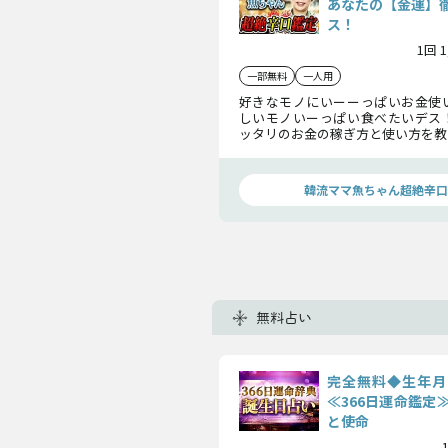
あなたの【金運】
ス！
1回 
一部無料
一人用
好きなモノにいーーっぱいお金使
しいモノいーっぱい食べたいデス
ッタリのお金の稼ぎ方と使い方を教
韓流ママ魚ちゃん超絶辛口
無料占い
完全無料◆生年月
≪366日運命鑑定
と使命