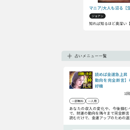
マニア/大人も沼る【
ジョアン
知れば知るほど奥深い【
占いメニュー一覧
読めば金運急上昇
動向を完全断言】
好機
1回
一部無料
一人用
あなたの収入の変化や、今後掴む
で、財運の動向を隅々まで完全断言
読むだけで、金運アップのための道
が明確になり、未来の経済的チャン
できます。