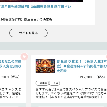
生年月日を細密解明】366日運命辞典 誕生日占い
366日運命辞典】誕生日占いの決定版
サイトを見る
【あなたの財運
お金巡り激変！【豪華人生2本
収入変化/掴む
立】◆金運爆発＆才能開花で掴む
大逆転
 990円（税込）
1回 2,200円（税込）
一部無料
一人用
べきチャンスま
おすすめ占い2本立てをスペシャルプライスでお届
します。鑑定を
けします。※こちらの鑑定では《報われない努力⇒
筋やタイミング
大逆転！【あなたの正当な評価/昇給/掴む財】》＋
スを逃さず行動
《お金の不安解消！◆「節約に疲れた」日々から
の脱却/金運と好機》の2本をまとめてお得に占えま