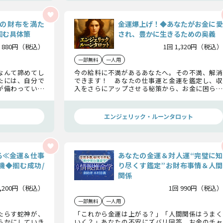
の財布を満た
金運爆上げ！◆あなたがお金に愛
掴む具体策
され、豊かに生きるための奥義
 880円（税込）
1回 1,320円（税込）
一部無料
一人用
なんて諦めてし
今の給料に不満があるあなたへ。その不満、解消
たには、自分で
できます！ あなたの仕事運と金運を鑑定し、収
が備わっている
入をさらにアップさせる秘策から、お金に困らな
入UPの稼ぎ方、
いための奥義まで、全てを伝授します。
財布を満たす具
エンジェリック・ルーンタロット
る≪金運＆仕事
あなたの金運＆対人運“完璧に知
機◆掴む成功/
り尽くす鑑定”お財布事情＆人間
関係
2,200円（税込）
1回 990円（税込）
一部無料
一人用
たらす蛇神が、
「これから金運は上がる？」「人間関係はうまく
らかにしていき
いく？」あなたの不安にズバリ回答。お金のチャ