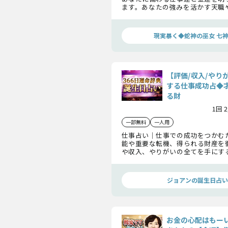
ます。あなたの強みを活かす天職
価、今後仕事で最大の成功を収め
かにします。
現実暴く◆蛇神の巫女 七
【評価/収入/やり
する仕事成功占◆
る財
1回 
一部無料
一人用
仕事占い｜仕事での成功をつかむ
能や重要な転機、得られる財産を
や収入、やりがいの全てを手にす
プを明確にし、あなたのキャリア
もたらします。
ジョアンの誕生日占い
お金の心配はもー