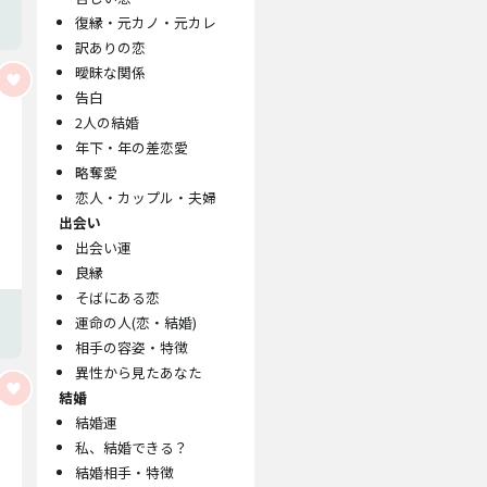
復縁・元カノ・元カレ
訳ありの恋
曖昧な関係
告白
2人の結婚
年下・年の差恋愛
略奪愛
恋人・カップル・夫婦
出会い
出会い運
良縁
そばにある恋
運命の人(恋・結婚)
相手の容姿・特徴
異性から見たあなた
結婚
結婚運
私、結婚できる？
結婚相手・特徴