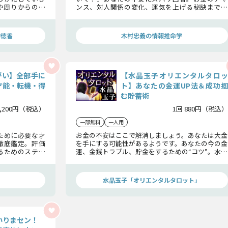
や周りからの評
ンス、対人関係の変化、運気を上げる秘訣まで徹
る瞬間まで明ら
底鑑定。運気の流れを知り、より豊かで充実した未
来を手にしましょう。
神徳香
木村忠義の情報推命学
がい】全部手に
【水晶玉子オリエンタルタロッ
才能・転機・得
ト】あなたの金運UP法＆成功掴
む貯蓄術
2,200円（税込）
1回 880円（税込）
一部無料
一人用
ために必要な才
お金の不安はここで解消しましょう。あなたは大金
徹底鑑定。評価
を手にする可能性があるようです。あなたの今の金
るためのステッ
運、金銭トラブル、貯金をするための“コツ”。水晶
に確実な進展を
玉子が詳しくお話しいたします。
水晶玉子「オリエンタルタロット」
いりまセン！