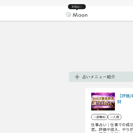
本格占い
占いメニュー紹介
【評価
財
一部無料
一人用
仕事占い｜仕事での成
定。評価や収入、やり