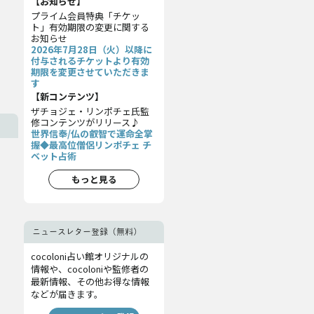
【お知らせ】
プライム会員特典「チケッ
ト」有効期限の変更に関する
お知らせ
2026年7月28日（火）以降に
付与されるチケットより有効
期限を変更させていただきま
す
【新コンテンツ】
ザチョジェ・リンポチェ氏監
修コンテンツがリリース♪
世界信奉/仏の叡智で運命全掌
握◆最高位僧侶リンポチェ チ
ベット占術
もっと見る
ニュースレター登録（無料）
cocoloni占い館オリジナルの
情報や、cocoloniや監修者の
最新情報、その他お得な情報
などが届きます。