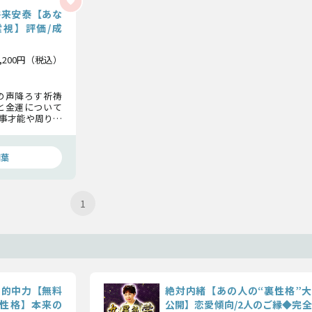
将来安泰【あな
視】評価/成
2,200円（税込）
の声降ろす祈祷
と金運について
事才能や周りか
晩年の生活まで
瑚葉
1
き的中力【無料
絶対内緒【あの人の“裏性格”大
性格】本来の
公開】恋愛傾向/2人のご縁◆完全