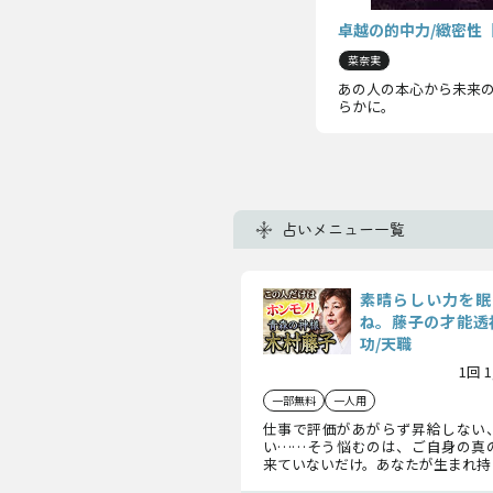
卓越の的中力/緻密性
菜奈実
あの人の本心から未来
らかに。
占いメニュー一覧
素晴らしい力を眠
ね。藤子の才能透
功/天職
1回 
一部無料
一人用
仕事で評価があがらず昇給しない
い……そう悩むのは、ご自身の真
来ていないだけ。あなたが生まれ持
すべき能力、あなたがトラブルに