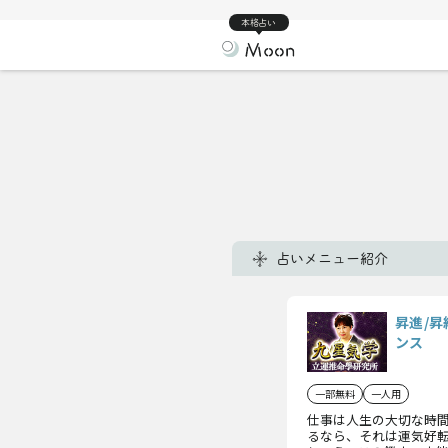
本格占い
占いメニュー紹介
昇進/昇
ンス
一部無料
一人用
仕事は人生の大切な時
るなら、それは運気好