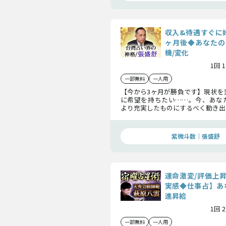
収入&待遇すぐに
ヶ月後◆あなたの
機/変化
1回 
一部無料
一人用
【今から3ヶ月が勝負です】現状を
に希望を持ちたい……。今、あな
より充実したものにするべく動き出
状を確認しどんな変化があなたを
か確かめてください。
紫微斗数｜張盛舒
運命激変/評価上
実感◆仕事占】あ
進昇給
1回 
一部無料
一人用