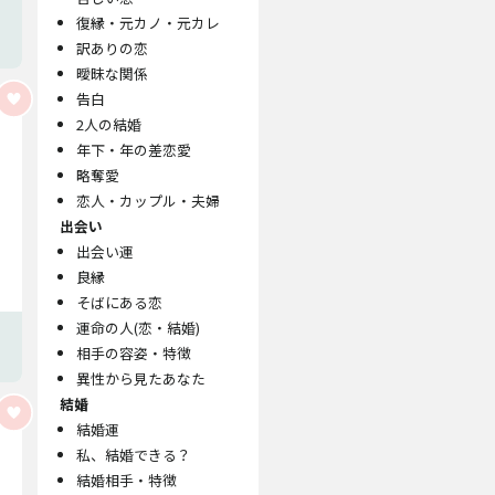
復縁・元カノ・元カレ
訳ありの恋
曖昧な関係
告白
2人の結婚
年下・年の差恋愛
略奪愛
恋人・カップル・夫婦
出会い
出会い運
良縁
そばにある恋
運命の人(恋・結婚)
相手の容姿・特徴
異性から見たあなた
結婚
結婚運
私、結婚できる？
結婚相手・特徴