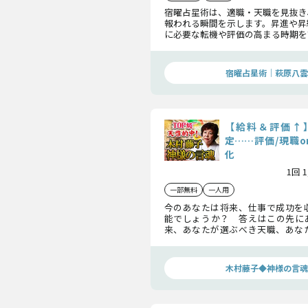
宿曜占星術は、適職・天職を見抜き
報われる瞬間を示します。昇進や昇
に必要な転機や評価の高まる時期を
運を飛躍させるための道を明快に
事鑑定です。
宿曜占星術│萩原八雲
【給料＆評価↑
定……評価/現職o
化
1回 
一部無料
一人用
今のあなたは将来、仕事で成功を
能でしょうか？ 答えはこの先に
来、あなたが選ぶべき天職、あな
仕事に転機が訪れる瞬間、そして
事で掴む成功とは？ それではお進
木村藤子◆神様の言魂