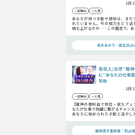
1回 
一部無料
一人用
あなたが持つ才能や使命は、まだ
れていません。今の努力をどう活
価も上がるのか……この鑑定で、あ
運・定年後の豊かさまでを見通し
導く道筋を明らかにしていきましょ
真木あかり｜誕生日占
高収入/出世“龍
む”あなたの仕事霊
年後
1回 
一部無料
一人用
【龍神の御利益で地位・収入アッ
なたが仕事で飛躍に繋がるチャンス
あなたに秘められた才能と活かし
らに定年後の展望までキャリアに
捧げる霊視鑑定です。
龍神憑き霊能者｜羽山璃