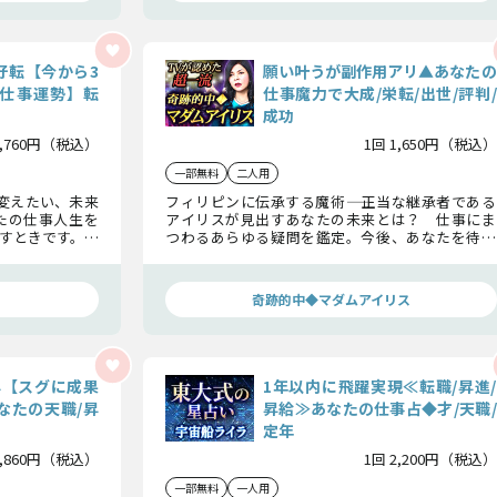
好転【今から3
願い叶うが副作用アリ▲あなたの
仕事運勢】転
仕事魔力で大成/栄転/出世/評判/
成功
1,760円（税込）
1回 1,650円（税込）
一部無料
二人用
変えたい、未来
フィリピンに伝承する魔術―― 正当な継承者である
たの仕事人生を
アイリスが見出すあなたの未来とは？ 仕事にま
すときです。現
つわるあらゆる疑問を鑑定。今後、あなたを待ち
待ち受けている
受ける大きな事件とは？ そして昇進、転職、出
世は？ すべてを知れば不安から解放されるでし
ょう。
奇跡的中◆マダムアイリス
昇【スグに成果
1年以内に飛躍実現≪転職/昇進/
なたの天職/昇
昇給≫あなたの仕事占◆才/天職/
定年
2,860円（税込）
1回 2,200円（税込）
一部無料
一人用