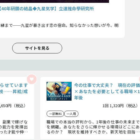
【40年研鑽の結晶◆九星気学】立運推命學研究所
の縁まで──九星が暴き出す恋の宿命。知らなかった想いが今、明
サイトを見る
らせています
今の仕事で大丈夫？ 現在の評価
視……昇給/成
×あなたを必要としてる職場×1
年後
1,650円（税込）
1回 1,320円（税込）
一部無料
一人用
、副業で稼げな
職場での本当の評判から、1年後の仕事の未来まで
の能力を発揮出
を網羅。あなたをさらに輝かせる環境はどこにあ
った才能や伸ば
るのか？ 現状を維持すべきか、新天地を目指す
陥った時の対処
べきか、納得のいく答えを導き出します。