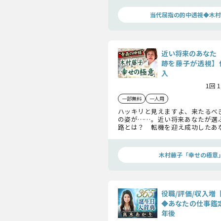
法、今後の成功への道筋までハッ
しょう。
当代屈指の的中透視◆木村
近い将来のあなた
跡を藤子が透視】
入
1回 
一部無料
一人用
ハッキリと見えますよ、来たるべ
の姿が……。近い将来あなたが選
路とは？ 転機を迎え成功したあ
面の変化とは？ では、今からこ
あなたが成功した姿を一緒に見てい
木村藤子「幸せの極意
役職/評価/収入増
◆あなたの仕事鑑定
年後