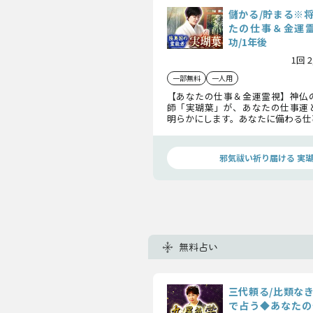
儲かる/貯まる※
たの仕事＆金運霊
功/1年後
1回 
一部無料
一人用
【あなたの仕事＆金運霊視】神仏
師「実瑚葉」が、あなたの仕事運
明らかにします。あなたに備わる仕
らの評価、生涯を通し築く財産や
辿りましょう。
邪気祓い祈り届ける 実
無料占い
三代頼る/比類な
で占う◆あなたの