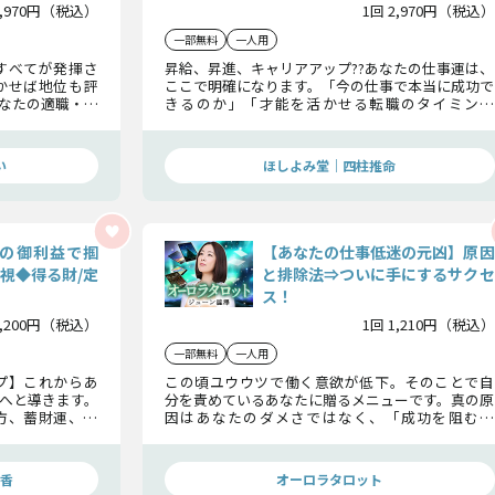
2,970円（税込）
1回 2,970円（税込）
一部無料
一人用
すべてが発揮さ
昇給、昇進、キャリアアップ??あなたの仕事運は、
かせば地位も評
ここで明確になります。「今の仕事で本当に成功で
なたの適職・財
きるのか」「才能を活かせる転職のタイミング
、確実に成功へ
は？」「次の飛躍のチャンスはいつ？」??そんな疑
う。
問に、四柱推命が精密に答えを出します。あなたに
眠る才能、成功をつかむための秘策、訪れる転機
い
ほしよみ堂｜四柱推命
まで、詳細な命式鑑定で解き明かし、最高の未来へ
と導きます。
神の御利益で掴
【あなたの仕事低迷の元凶】原因
視◆得る財/定
と排除法⇒ついに手にするサクセ
ス！
2,200円（税込）
1回 1,210円（税込）
一部無料
一人用
プ】これからあ
この頃ユウウツで働く意欲が低下。そのことで自
へと導きます。
分を責めているあなたに贈るメニューです。真の原
方、蓄財運、さ
因はあなたのダメさではなく、「成功を阻むも
悩む全ての方に
の」を知らないせいなのです。元凶を知り、排除す
れば成功が見えますよ！
香
オーロラタロット