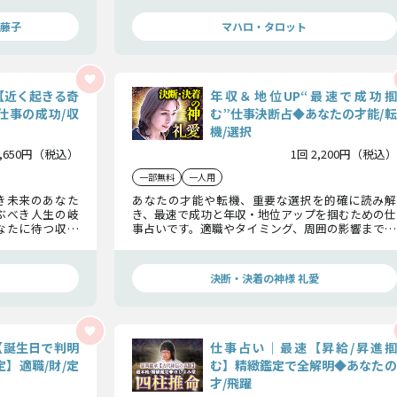
キリお伝えしま
藤子
マハロ・タロット
【近く起きる奇
年収＆地位UP“最速で成功掴
仕事の成功/収
む”仕事決断占◆あなたの才能/転
機/選択
1,650円（税込）
1回 2,200円（税込）
一部無料
一人用
き未来のあなた
あなたの才能や転機、重要な選択を的確に読み解
ぶべき人生の岐
き、最速で成功と年収・地位アップを掴むための仕
なたに待つ収入
事占いです。適職やタイミング、周囲の影響まで丁
の藤子と一緒に
寧に見極め、迷いをなくしてキャリアの道を明確
きましょう。
に示します。
」
決断・決着の神様 礼愛
【誕生日で判明
仕事占い｜最速【昇給/昇進掴
】適職/財/定
む】精緻鑑定で全解明◆あなたの
才/飛躍