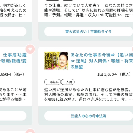
、努力が正しく
今の仕事、続けていて大丈夫？ あなたの持つ才
給を叶えるため
能や適職、そして1年以内に訪れる飛躍の好機を明
読み解き、仕事
確に予測。転職・昇進・収入UPの可能性や、定年
提示する本格仕
までのキャリアも含めて徹底鑑定します。
東大式星占い｜宇宙船ライラ
】仕事成功鑑
あなたの仕事の今後⇒【追い風
r転職/転機/変
or 逆風】対人関係・報酬・将来
の展望
1,650円（税込）
1回 1,650円（税込）
一部無料
一人用
収めることが可
追い風か逆風か――あなたの仕事に潜む宿命を暴露。
あります……本
対人関係の真実、報酬の流れ、そして将来の展望
たが得る報酬、
を密裏に読み解き、進むべき道を示します。今、選
……あなたが仕
択する覚悟が未来を決める――その答えを知る準備は
み下さい。
できていますか？
芸能人の心の母◆法演