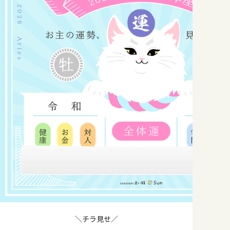
＼チラ見せ／