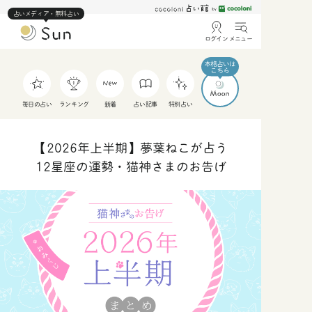
占いメディア・無料占い
ログイン
メニュー
毎日の占い
ランキング
新着
占い記事
特別占い
【2026年上半期】夢葉ねこが占う
12星座の運勢・猫神さまのお告げ
人
仕