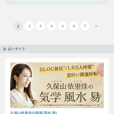
1
2
3
4
5
6
7
>
占いサイト
久保山依里佳の開運(風水/易)