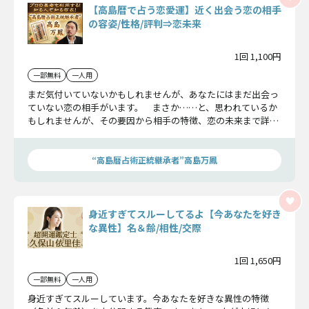
【高島暦で占う恋愛運】近く出会う恋の相手
の容姿/性格/評判⇒恋未来
1回 1,100円
一部無料
一人用
まだ気付いていないかもしれませんが、あなたにはまだ出会っ
ていない恋の相手がいます。 まさか……と、思われているか
もしれませんが、その要因から相手の特徴、恋の未来まで詳し
くお伝えしましょう。今のあなたが"望む"だけで、恋は始まる
でしょう。
“高島暦占術正統継承者”高島万鳳
身近すぎてスルーしてるよ【今あなたを好き
な異性】名＆齢/相性/交際
1回 1,650円
一部無料
一人用
身近すぎてスルーしています。今あなたを好きな異性の特徴