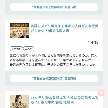
“高島暦占術正統継承者”高島万鳳
的確にズバリ教えます◆あの人はどんな恋愛
がしたい？/求める恋人像
1回 0円
完全無料
二人用
気になるあの人が本心ではどんな恋愛を求めているのか、恋人
となる相手に何を望んでいるのか……確かめてみませんか？
普段の見た目とは裏腹に、予想外の真実が見つかるかもしれま
せんね。ぜひ“恋を叶える手引き”としてお役立てください。
“高島暦占術正統継承者”高島万鳳
ハッキリ答えを教えて『私との交際考えて
る？』彼の本命/存在/恋結末