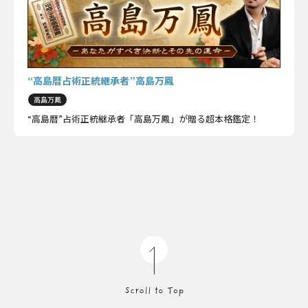
“高島暦占術正統継承者”高島万鳳
高島万鳳
“高島暦”占術正統継承者「高島万鳳」が贈る超本格鑑定！