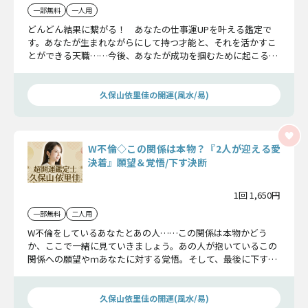
一部無料
一人用
どんどん結果に繋がる！ あなたの仕事運UPを叶える鑑定で
す。あなたが生まれながらにして持つ才能と、それを活かすこ
とができる天職……今後、あなたが成功を掴むために起こる転
機についてお教えしていきます。
久保山依里佳の開運(風水/易)
W不倫◇この関係は本物？『2人が迎える愛
決着』願望＆覚悟/下す決断
1回 1,650円
一部無料
二人用
W不倫をしているあなたとあの人……この関係は本物かどう
か、ここで一緒に見ていきましょう。あの人が抱いているこの
関係への願望やｍあなたに対する覚悟。そして、最後に下すあ
の人の愛の決断を明らかにします。
久保山依里佳の開運(風水/易)