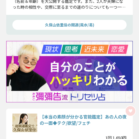
（名前＆年齢）を大公開する鑑定です。また、2人が夫婦にな
った時の相性や、交際に至るまでの道のりについても一つ一つ
分かりやすくお話ししていきます。
久保山依里佳の開運(風水/易)
【本当の素顔が分かる官能鑑定】あの人の夜
の一面◆テク/欲望/フェチ
1回 1,650円