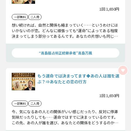
1回 1,650円
一部無料
二人用
想い続ければ、自然と関係も縮まっていく……というわけには
いかないのが恋。どんなに頑張っても“運命”によってある程度
決まってしまう部分ってあるんです。あなたの片想いも同じで
す。そろそろけじめをつけたいとお思いなら、私がズバリ二人
の恋運命を示しましょう。
“高島暦占術正統継承者”高島万鳳
もう運命では決まってます◆あの人は誰を選
ぶ？⇒あなたとの恋の行方
1回 1,650円
一部無料
二人用
今、気になるあの人との関係がいい感じだったり、反対に停滞
気味だったりしても……運命ではすでに決まっているのです。
この先、あの人が誰を選び、あなたとの関係をどうするのか。
私が包み隠さず【恋真実】をお伝えしましょう。