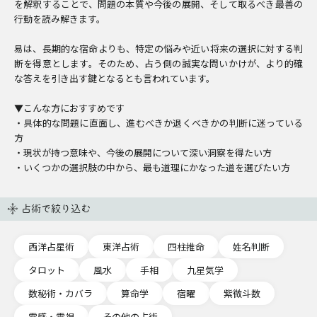
を解釈することで、問題の本質や今後の展開、そして取るべき最善の
行動を読み解きます。
易は、長期的な宿命よりも、特定の悩みや近い将来の選択に対する判
断を得意とします。そのため、占う側の誠実な問いかけが、より的確
な答えを引き出す鍵となるとも言われています。
▼こんな方におすすめです
・具体的な問題に直面し、進むべきか退くべきかの判断に迷っている
方
・現状が持つ意味や、今後の展開について深い洞察を得たい方
・いくつかの選択肢の中から、最も道理にかなった道を選びたい方
占術で絞り込む
西洋占星術
東洋占術
四柱推命
姓名判断
タロット
風水
手相
九星気学
数秘術・カバラ
算命学
宿曜
紫微斗数
霊感・霊視
その他の占術