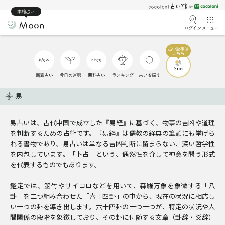
本格占い
ログイン
メニュー
新着占い
今日の運勢
無料占い
ランキング
占いを探す
易
易占いは、古代中国で成立した『易経』に基づく、物事の吉凶や道理
を判断するための占術です。『易経』は儒教の経典の筆頭にも挙げら
れる書物であり、易占いは単なる吉凶判断に留まらない、深い哲学性
を内包しています。「卜占」という、偶然性を介して神意を問う形式
を代表するものでもあります。
鑑定では、筮竹やサイコロなどを用いて、森羅万象を象徴する「八
卦」を二つ組み合わせた「六十四卦」の中から、現在の状況に相応し
い一つの卦を導き出します。六十四卦の一つ一つが、特定の状況や人
間関係の段階を象徴しており、その卦に付随する文章（卦辞・爻辞）