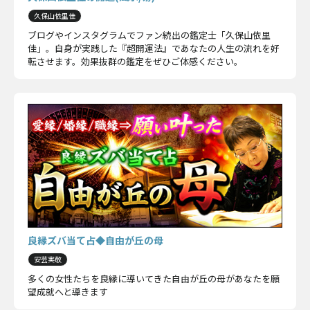
久保山依里佳
ブログやインスタグラムでファン続出の鑑定士「久保山依里
佳」。自身が実践した『超開運法』であなたの人生の流れを好
転させます。効果抜群の鑑定をぜひご体感ください。
良縁ズバ当て占◆自由が丘の母
安芸実敬
多くの女性たちを良縁に導いてきた自由が丘の母があなたを願
望成就へと導きます