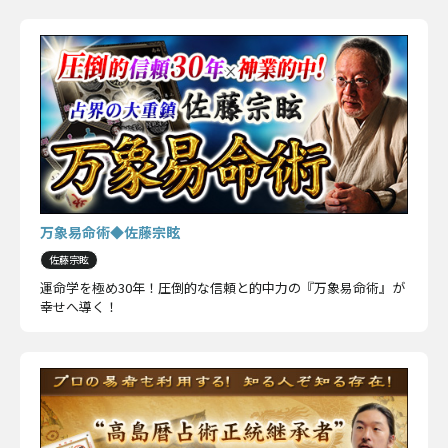
万象易命術◆佐藤宗眩
佐藤宗眩
運命学を極め30年！圧倒的な信頼と的中力の『万象易命術』が
幸せへ導く！