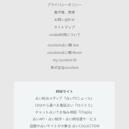
プライバシーポリシー
著作権、商標
お問い合わせ
サイトマップ
cookie利用について
cocoloni占い館 Sun
cocoloni占い館 Moon
my cocoloni ID
株式会社cocoloni
姉妹サイト
占い総合メディア『占いTVニュース』
10分から選べる電話占い『ロバミミ』
チャット占いでお悩み相談『Chapli』
占いAPI・占い制作・占い師派遣サ―ビス
話題の占いサイトが大集合 占いCOLLECTION