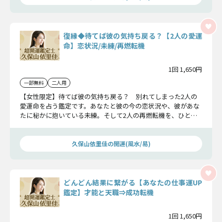
復縁◆待てば彼の気持ち戻る？【2人の愛運
命】恋状況/未練/再燃転機
1回 1,650円
一部無料
二人用
【女性限定】待てば彼の気持ち戻る？ 別れてしまった2人の
愛運命を占う鑑定です。あなたと彼の今の恋状況や、彼があな
たに秘かに抱いている未練。そして2人の再燃転機を、ひとつ
ずつ丁寧にお教えしていきます。
久保山依里佳の開運(風水/易)
どんどん結果に繋がる【あなたの仕事運UP
鑑定】才能と天職⇒成功転機
1回 1,650円