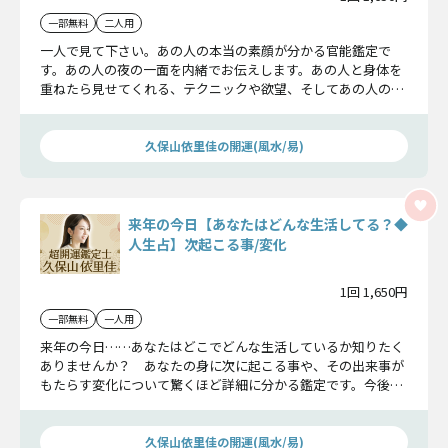
一部無料
二人用
一人で見て下さい。あの人の本当の素顔が分かる官能鑑定で
す。あの人の夜の一面を内緒でお伝えします。あの人と身体を
重ねたら見せてくれる、テクニックや欲望、そしてあの人の特
別なフェチについてお話しします。
久保山依里佳の開運(風水/易)
来年の今日【あなたはどんな生活してる？◆
人生占】次起こる事/変化
1回 1,650円
一部無料
一人用
来年の今日……あなたはどこでどんな生活しているか知りたく
ありませんか？ あなたの身に次に起こる事や、その出来事が
もたらす変化について驚くほど詳細に分かる鑑定です。今後の
出来事に期待できるはずですよ。
久保山依里佳の開運(風水/易)