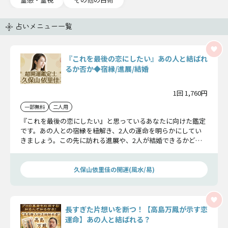
占いメニュー一覧
『これを最後の恋にしたい』あの人と結ばれ
るか否か◆宿縁/進展/結婚
1回 1,760円
一部無料
二人用
『これを最後の恋にしたい』と思っているあなたに向けた鑑定
です。あの人との宿縁を紐解き、2人の運命を明らかにしてい
きましょう。この先に訪れる進展や、2人が結婚できるかどう
かについて詳しくお伝えします。
久保山依里佳の開運(風水/易)
長すぎた片想いを断つ！【高島万鳳が示す恋
運命】あの人と結ばれる？