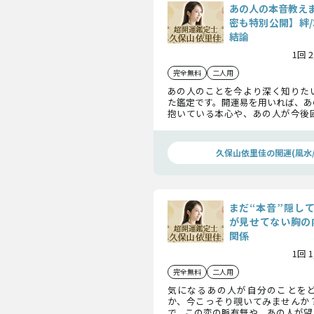
あの人の本音教え
密も特別公開】絆/
結論
1回 
完全無料
二人用
あの人のことを今より深く知りた
た鑑定です。開運易を用いれば、あ
抱いている本心や、あの人が今後
ッキリと分かります。鑑定後、2人
進展していきますよ。
久保山依里佳の開運(風水/
まだ“本音”隠し
が見せてない胸の
関係
1回 
完全無料
二人用
気になるあの人が自分のことを
か、今こっそり覗いてみませんか
で、この恋の脈有無や、あの人が望