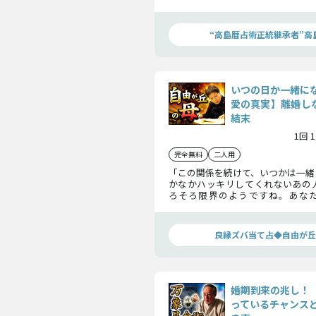
たらその先に何があるのか、二人
てお伝えします。
“高島暦占術正統継承者”高
いつの日か一緒に
愛の真実】離婚しな
結末
1回 
完全無料
二人用
「この関係を続けて、いつかは一緒
かなかハッキリしてくれないあの
ろそろ限界のようですね。あな
に、あの人の本心とこの不倫の行
ずお話ししますね。
良縁ズバ当て占◆自由が丘
婚期到来の兆し！
っているチャンス