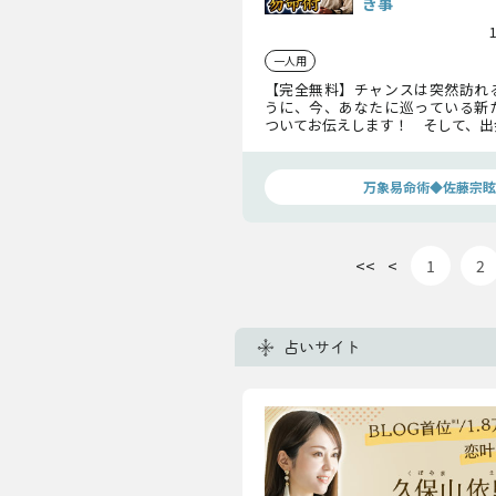
き事
一人用
【完全無料】チャンスは突然訪れ
うに、今、あなたに巡っている新
ついてお伝えします！ そして、出
を望んでいるあなたに、今気をつ
ともアドバイス致します！
万象易命術◆佐藤宗眩
<<
<
1
2
占いサイト