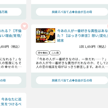
の愛の行方を全
人が一緒にいるのはあなたか否か、その内容を詳
細にお話しさせて頂戴ね。
島万鳳
良縁ズバ当て占◆自由が丘の母
なれる？【不倫
今あの人が一番好きな異性はあな
い理由/覚悟/
た？【はっきり断言】想い/変化/
結末
1,650円（税込）
1回 1,650円（税込）
完全無料
二人用
になれる？」な
「今あの人が一番好きなのは、一体だれ……？」
人の態度にもそ
あの人が今一番好きな異性がだれなのか、そして2
たの幸せのため
人の恋の結末を母がはっきり断言します。あの人の
く末を包み隠さ
核心に迫りますので、知る覚悟ができた方のみお進
みください。
の母
良縁ズバ当て占◆自由が丘の母
 今あなたに巡
と気をつけるべ