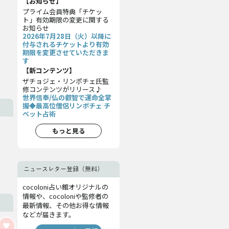
【お知らせ】
プライム会員特典「チケッ
ト」有効期限の変更に関する
お知らせ
2026年7月28日（火）以降に
付与されるチケットより有効
期限を変更させていただきま
す
【新コンテンツ】
ザチョジェ・リンポチェ氏監
修コンテンツがリリース♪
世界信奉/仏の叡智で運命全掌
握◆最高位僧侶リンポチェ チ
ベット占術
もっと見る
ニュースレター登録（無料）
cocoloni占い館オリジナルの
情報や、cocoloniや監修者の
最新情報、その他お得な情報
などが届きます。