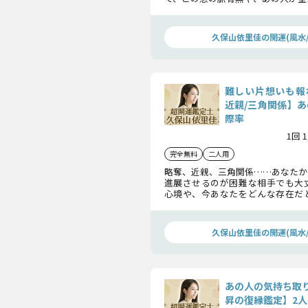
見ていきましょう。鑑定後、この恋
導かれていきますよ。
久保山依里佳の開運(風水/
難しい片想いも報
近親/三角関係】あ
際率
1回 
完全無料
二人用
略奪、近親、三角関係……あなたか
進展させるのが困難な相手でも大
心境や、今あなたをどんな存在だ
を明らかにすることで、この恋は一
かっていきますよ。
久保山依里佳の開運(風水/
あの人の気持ち取
昇の復縁鑑定】2人