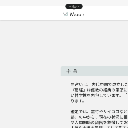
本格占い
易
易占いは、古代中国で成立し
『易経』は儒教の経典の筆頭に
い哲学性を内包しています。「
ります。
鑑定では、筮竹やサイコロなど
卦」の中から、現在の状況に相
や人間関係の段階を象徴してお
本質や今後の展開、そして取る