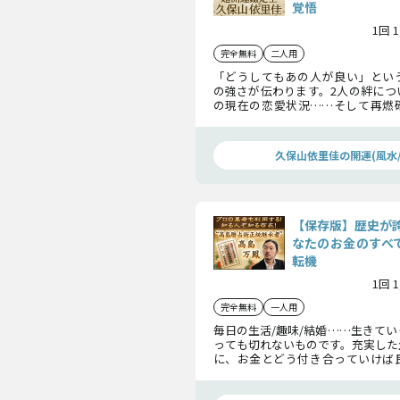
覚悟
1回 
完全無料
二人用
「どうしてもあの人が良い」とい
の強さが伝わります。2人の絆につ
の現在の恋愛状況……そして再燃
つずつ紐解いていきましょう。想い
ご判断くださいね。
久保山依里佳の開運(風水/
【保存版】歴史が
なたのお金のすべて
転機
1回 
完全無料
一人用
毎日の生活/趣味/結婚……生きて
っても切れないものです。充実した
に、お金とどう付き合っていけば
以外の収入の可能性、お金にまつ
で、100年以上の歴史を誇る“高