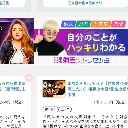
しょう。
島万鳳
万象易命術◆佐藤宗眩
あるなら見よ※
あなたを狙ってる？【対象外⇔交
（愛/時間/末
際したい】相手の本音/異性の影/
未来
1,650円（税込）
1回 1,650円（税込）
完全無料
二人用
か、先が見えな
『私はあの人の交際対象？ それとも対象
か……？ そろ
外……？』そんな不安を抱えていませんか？ 直
、この愛を貫い
接は聞けないあの人の正直な本音と、近い未来あの