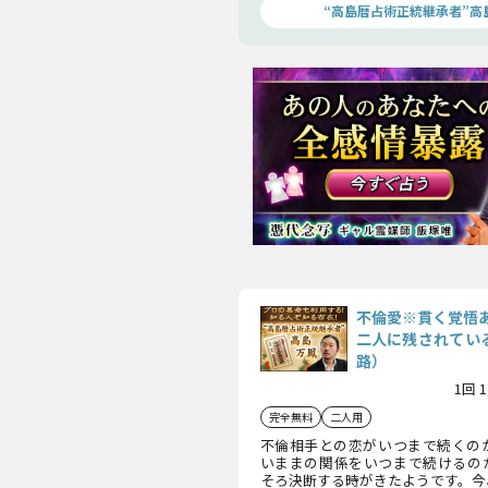
者”高島万鳳が贈る渾身鑑定！
“高島暦占術正統継承者”高
不倫愛※貫く覚悟
二人に残されている
路）
1回 
完全無料
二人用
不倫相手との恋がいつまで続くの
いままの関係をいつまで続けるの
そろ決断する時がきたようです。今