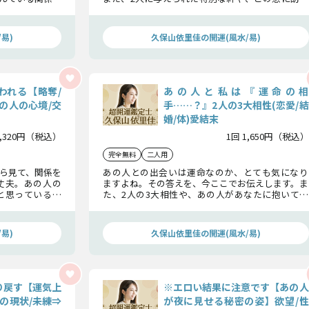
は良い方向へと
る転機、そして最後の結末についても一つずつお
伝えしていきます。
易)
久保山依里佳の開運(風水/易)
われる【略奪/
あの人と私は『運命の相
の人の心境/交
手……？』2人の3大相性(恋愛/結
婚/体)愛結末
1,320円（税込）
1回 1,650円（税込）
完全無料
二人用
ら見て、関係を
あの人との出会いは運命なのか、とても気になり
丈夫。あの人の
ますよね。その答えを、今ここでお伝えします。ま
と思っているか
た、2人の3大相性や、あの人があなたに抱いてい
気に進展へと向
る恋心、最終的な2人の恋の結論についても詳細に
お教えしますよ。
易)
久保山依里佳の開運(風水/易)
り戻す【運気上
※エロい結果に注意です【あの人
の現状/未練⇒
が夜に見せる秘密の姿】欲望/性