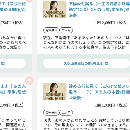
ます【恋心も秘
不倫愛も実る【一生の絆結ぶ略奪
求める関係/恋
鑑定22項】2人の心境/本気度/愛
決断
2,750円（税込）
1回 2,860円（税込）
完全無料
二人用
いあなたに向け
現在、不倫関係にあるあなたとあの人……2人には
の人があなたへ
どんな絆があるのでしょうか。この鑑定では、あ
固める覚悟がハ
の人のあなたに対する本気度や、最後下す決断に
の恋は勢いよく
ついてお伝えします。出会った意味をご自身で確か
めてみてください。
易)
久保山依里佳の開運(風水/易)
てます【あの人
諦める前に見て【2人はなぜスレ
内】印象/理想
違う……？】あの人の本音/転機
⇒最後
1,100円（税込）
1回 1,320円（税込）
完全無料
二人用
どう思っている
現状、あの人はあなたのことを誤解している状態
？ 開運易の力
です。その理由を、ここで紐解いていきましょう。
んでいる関係を
また、2人に与えられた特別な絆や、この恋に訪れ