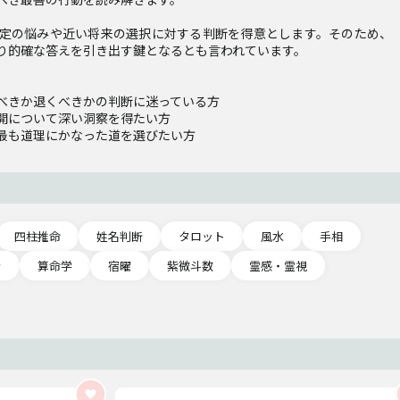
定の悩みや近い将来の選択に対する判断を得意とします。そのため、
り的確な答えを引き出す鍵となるとも言われています。
べきか退くべきかの判断に迷っている方
開について深い洞察を得たい方
最も道理にかなった道を選びたい方
四柱推命
姓名判断
タロット
風水
手相
ラ
算命学
宿曜
紫微斗数
霊感・霊視