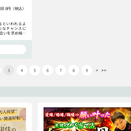
1回 0円（税込）
るといわれるよ
たなチャンスに
会いを求め結婚
けておくべきこ
>
>>
3
4
5
6
7
8
9