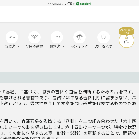
新着占い
今日の運勢
無料占い
ランキング
占いを探す
た『易経』に基づく、物事の吉凶や道理を判断するための占術です。
も挙げられる書物であり、易占いは単なる吉凶判断に留まらない、深
卜占」という、偶然性を介して神意を問う形式を代表するものでもあ
を用いて、森羅万象を象徴する「八卦」を二つ組み合わせた「六十四
応しい一つの卦を導き出します。六十四卦の一つ一つが、特定の状況
り、その卦に付随する文章（卦辞・爻辞）を解釈することで、問題の
べき最善の行動を読み解きます。