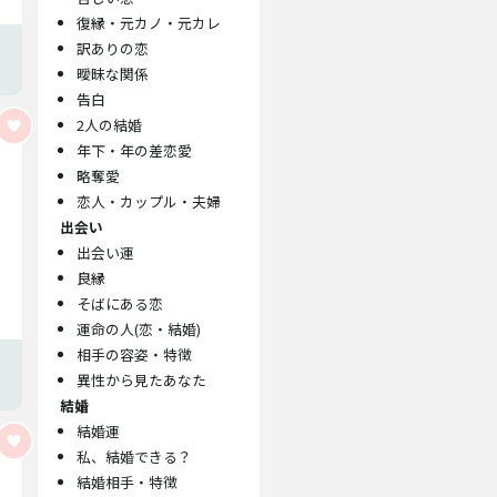
復縁・元カノ・元カレ
訳ありの恋
曖昧な関係
告白
2人の結婚
年下・年の差恋愛
略奪愛
恋人・カップル・夫婦
出会い
出会い運
良縁
そばにある恋
運命の人(恋・結婚)
相手の容姿・特徴
異性から見たあなた
結婚
結婚運
私、結婚できる？
結婚相手・特徴