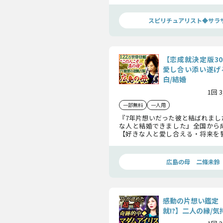
いや細かい特徴を洗いざらい透視
いきます。
スピリチュアリスト◆サラ
【恋成就決定版3
愛し合い添い遂げ
白/結婚
1回 
一部無料
一人用
『7年片想いだった彼と結ばれまし
な人と結婚できました』全国から
【好きな人と愛し合える・将来を
縁占。あなたとあの人を結ぶ縁を読
のの絆を繋ぎます。
広島の母 二條未鈴
感動の片想い鑑定
就!?】二人の縁/気