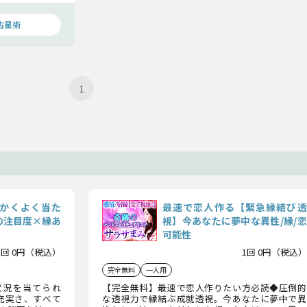
占星術
1
かくよく当た
最速で恋人作る【緊急縁結び透
の注目度×縁あ
視】今あなたに夢中な異性/縁/恋
可能性
1回 0円（税込）
1回 0円（税込）
完全無料
一人用
状況を当てられ
【完全無料】最速で恋人作りたい方必読◆圧倒的
充実さ、すべて
な透視力で縁結ぶ成就透視。今あなたに夢中で異