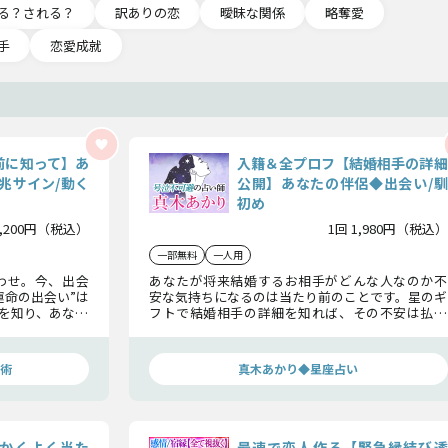
る？される？
訳ありの恋
曖昧な関係
略奪愛
手
恋愛成就
前に知って】あ
入籍＆全プロフ【結婚相手の詳細
兆サイン/動く
公開】あなたの伴侶◆出会い/馴
初め
2,200円（税込）
1回 1,980円（税込）
一部無料
一人用
わせ。今、出会
あなたが将来結婚するお相手がどんな人なのか不
運命の出会い”は
安な気持ちになるのは当たり前のことです。星のギ
を知り、あなた
フトで結婚相手の詳細を知れば、その不安は払拭
、水晶玉子がい
されるでしょう。最高のパートナーとの出会いを果
たしてくださいね。
術
真木あかり◆星座占い
かくよく当た
最速で恋人作る【緊急縁結び透