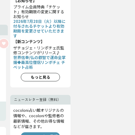
【お知らせ】
プライム会員特典「チケッ
ト」有効期限の変更に関する
お知らせ
2026年7月28日（火）以降に
付与されるチケットより有効
期限を変更させていただきま
す
【新コンテンツ】
ザチョジェ・リンポチェ氏監
修コンテンツがリリース♪
世界信奉/仏の叡智で運命全掌
握◆最高位僧侶リンポチェ チ
ベット占術
もっと見る
ニュースレター登録（無料）
cocoloni占い館オリジナルの
情報や、cocoloniや監修者の
最新情報、その他お得な情報
などが届きます。