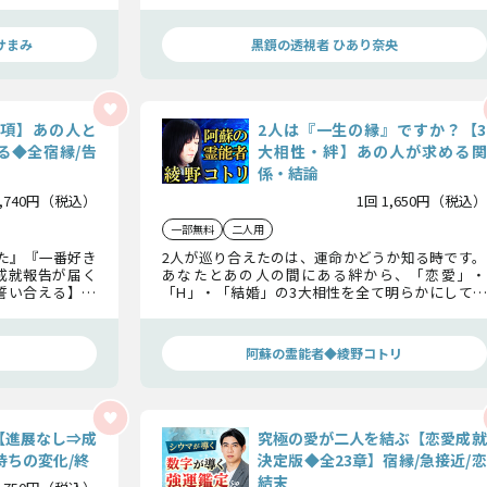
で明らかにして
なたを愛しているのか、2人の本当の最終関係とは
何か、見極めます。
サまみ
黒鏡の透視者 ひあり奈央
0項】あの人と
2人は『一生の縁』ですか？【3
る◆全宿縁/告
大相性・絆】あの人が求める関
係・結論
3,740円（税込）
1回 1,650円（税込）
一部無料
二人用
た』『一番好き
2人が巡り合えたのは、運命かどうか知る時です。
成就報告が届く
あなたとあの人の間にある絆から、「恋愛」・
誓い合える】宿
「H」・「結婚」の3大相性を全て明らかにして、
み解き、一生も
この恋の結末まで解き明かしましょう。
阿蘇の霊能者◆綾野コトリ
【進展なし⇒成
究極の愛が二人を結ぶ【恋愛成就
持ちの変化/終
決定版◆全23章】宿縁/急接近/恋
結末