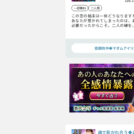
1回 
一部無料
二人用
この恋の結末は一体どうなります
あなたが惹かれてしまったのは、
必要だったからこそ。二人の縁を
っていくために、あの人との恋に
ことを明らかにしていきましょう。
奇跡的中◆マダムアイリ
魂で惹かれ合う◆