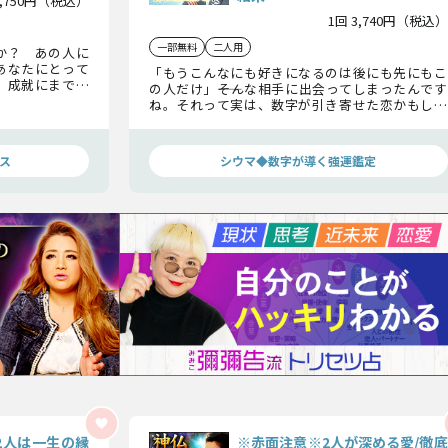
2,750円（税込）
1回 3,740円（税込）
一部無料
二人用
か？ あの人に
あなたにとって
「もうこんなにも好きになるのは後にも先にもこ
、成就にまで持
の人だけ」――そんな相手に出会ってしまったんです
まつわる様々な
ね。それって実は、数字が引き寄せた恋かもしれ
ません。これからシウマがあの人とあなたを結ぶ
全宿縁、二人にとってチャンスとなる日、最後の
結末まで全てお話ししますね。
ス
シウマ◆数字が導く強運鑑定
2人は一生の縁
※赤面注意※2人が深める愛/徹底