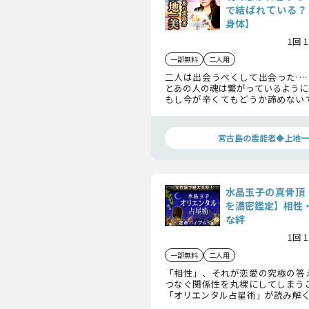
で結ばれている？【
身体】
1回 
一部無料
二人用
二人は出会うべくして出会った…
とあの人の魂は繋がっているように
もし今が辛くてもどうか諦めない
論を出すのは、すべてを知ってか
りませんよ。
宮古島の霊能者◆上地一
水晶玉子の真骨頂
を濃密鑑定】相性
な絆
1回 
一部無料
二人用
「相性」、それが恋愛の究極の答
つなぐ関係性を丸裸にしてしまう
「オリエンタル占星術」が読み解く
無敵の相性占いの驚異的正確さで、