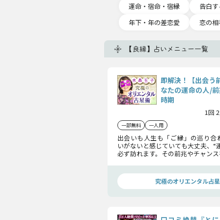
運命・宿命・宿縁
告白す
年下・年の差恋愛
恋の相
【良縁】占いメニュー一覧
即解決！【出会う
なたの運命の人/前
時期
1回 
一部無料
一人用
出会いも人生も「ご縁」の巡り合
いがないと感じていても大丈夫、“
必ず訪れます。その前兆やチャンス
が次の恋をスタートさせるために
くつかのヒントをお教えします！
究極のオリエンタル占星
口コミ絶賛『とに