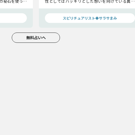
の秘石を使った
性としてはハッキリとした想いを向けている異性
「ご縁のある人
がいます。その異性との縁と恋の可能性をお話しし
ます。
スピリチュアリスト◆サラサまみ
無料占いへ