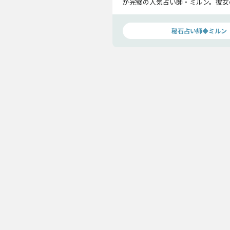
が完璧の人気占い師・ミルン。彼女
占いで、今のあなたの「注目度」×
物」を瞬時に見抜きます！
秘石占い師◆ミルン