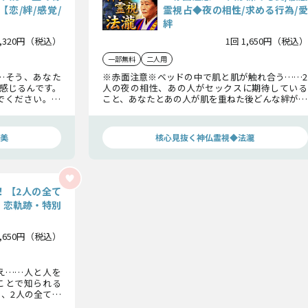
恋/絆/感覚/
霊視占◆夜の相性/求める行為/愛
絆
1,320円（税込）
1回 1,650円（税込）
一部無料
二人用
…そう、あなた
※赤面注意※ベッドの中で肌と肌が触れ合う……2
感じるんです。
人の夜の相性、あの人がセックスに期待している
でください。結
こと、あなたとあの人が肌を重ねた後どんな絆が生
らでも遅くはあ
まれるのか。あなたが知らない、あの人の溢れる
欲望を包み隠さずお伝えします。
美
核心見抜く神仏霊視◆法瀧
！【2人の全て
・恋軌跡・特別
1,650円（税込）
え……人と人を
ことで知られる
、2人の全て。
恋の軌跡と絆ま