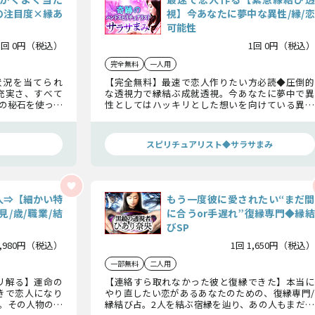
の注目度×縁あ
視】今あなたに夢中な異性/縁/恋
可能性
1回 0円（税込）
1回 0円（税込）
完全無料
一人用
状況を当てられ
【完全無料】最速で恋人作りたい方必読◆圧倒的
充実さ、すべて
な透視力で縁結ぶ成就透視。今あなたに夢中で異
の秘石を使った
性としてはハッキリとした想いを向けている異性
「ご縁のある人
がいます。その異性との縁と恋の可能性をお話しし
ます。
スピリチュアリスト◆サラサまみ
人⇒【細かい特
もう一度彼に愛されたい“まだ間
/歳/職業/結
に合うor手遅れ”復縁専門◆縁結
びSP
1,980円（税込）
1回 1,650円（税込）
一部無料
二人用
リ解る】運命の
【連絡すら取れなかった彼と復縁できた】本当に
きで恋人になり
やり直したい恋があるあなたのための、復縁専門/
。その人物の想
縁結び占。2人を結ぶ宿縁を辿り、あの人もまだあ