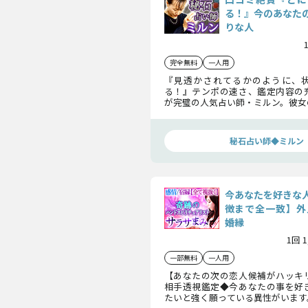
る！』今のあなた
りな人
完全無料
一人用
『見透かされてるかのように、
る！』テンポの速さ、鑑定内容の
が完璧の人気占い師・ミルン。彼女
占いで、今のあなたの「注目度」×
物」を瞬時に見抜きます！
秘石占い師◆ミルン
今あなたを好きな
徴まで全一致】外見
婚縁
1回 
一部無料
一人用
【あなたの次の恋人候補がハッキ
相手透視鑑定◆今あなたの事を好
たいと強く願っている異性がいます