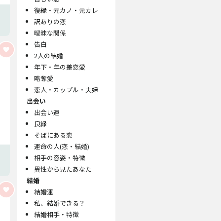
復縁・元カノ・元カレ
訳ありの恋
曖昧な関係
告白
2人の結婚
年下・年の差恋愛
略奪愛
恋人・カップル・夫婦
出会い
出会い運
良縁
そばにある恋
運命の人(恋・結婚)
相手の容姿・特徴
異性から見たあなた
結婚
結婚運
私、結婚できる？
結婚相手・特徴