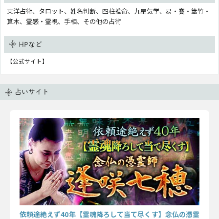
東洋占術、タロット、姓名判断、四柱推命、九星気学、易・賽・筮竹・
算木、霊感・霊視、手相、その他の占術
HPなど
【公式サイト】
占いサイト
依頼途絶えず40年【霊魂降ろして当て尽くす】念仏の憑霊