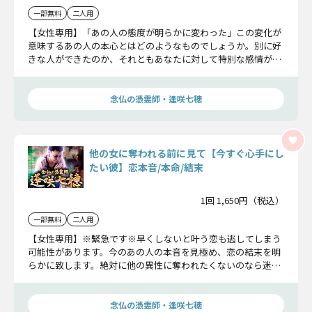
一部無料
二人用
【女性専用】「あの人の態度が明らかに変わった」この変化が
意味するあの人の本心とはどのようなものでしょうか。別に好
きな人ができたのか、それともあなたに対して特別な感情が芽
生えたのか……その真相をお確かめください。
念仏の憑霊師・逢咲七穂
他の女に奪われる前に見て【今すぐ心手にし
たい彼】恋本音/本命/結末
1回 1,650円（税込）
一部無料
二人用
【女性専用】※緊急です※早くしないと叶う恋も逃してしまう
可能性があります。今のあの人の本音を見極め、恋の結末を明
らかに致します。絶対に他の異性に奪われたくないのなら迷っ
ている暇はありません。すぐご確認下さいね。
念仏の憑霊師・逢咲七穂