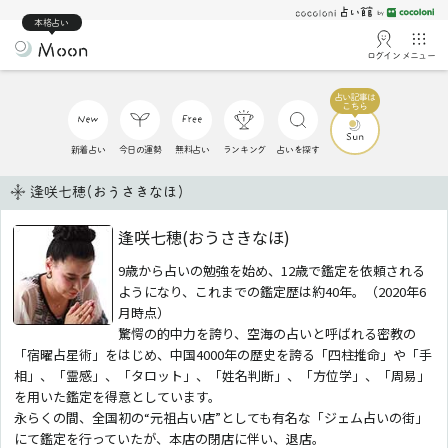
本格占い
ログイン
メニュー
新着占い
今日の運勢
無料占い
ランキング
占いを探す
逢咲七穂(おうさきなほ)
逢咲七穂(おうさきなほ)
9歳から占いの勉強を始め、12歳で鑑定を依頼される
ようになり、これまでの鑑定歴は約40年。（2020年6
月時点）
驚愕の的中力を誇り、空海の占いと呼ばれる密教の
「宿曜占星術」をはじめ、中国4000年の歴史を誇る「四柱推命」や「手
相」、「霊感」、「タロット」、「姓名判断」、「方位学」、「周易」
を用いた鑑定を得意としています。
永らくの間、全国初の“元祖占い店”としても有名な「ジェム占いの街」
にて鑑定を行っていたが、本店の閉店に伴い、退店。