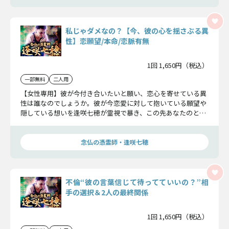
私じゃダメなの？【今、彼の心を揺さぶる異
性】恋願望/本命/恋脈有無
1回 1,650円（税込）
一部無料
二人用
【女性専用】彼が今付き合いたいと願い、恋心を寄せている異
性は誰なのでしょうか。彼が今恋愛に対して抱いている願望や
隠している想いを逢咲七穂が霊視で暴き、この先あなたのとの
関係に恋脈があるのかハッキリお答えします。
念仏の憑霊師・逢咲七穂
不倫“彼の言葉信じて待ってていいの？”相
手の選択＆2人の最終関係
1回 1,650円（税込）