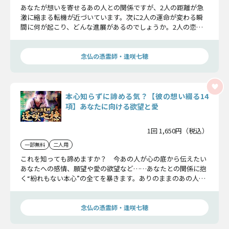
あなたが想いを寄せるあの人との関係ですが、2人の距離が急
激に縮まる転機が近づいています。次に2人の運命が変わる瞬
間に何が起こり、どんな進展があるのでしょうか。2人の恋の
行方を視させていただきます。
念仏の憑霊師・逢咲七穂
本心知らずに諦める気？【彼の想い綴る14
項】あなたに向ける欲望と愛
1回 1,650円（税込）
一部無料
二人用
これを知っても諦めますか？ 今あの人が心の底から伝えたい
あなたへの感情、願望や愛の欲望など……あなたとの関係に抱
く“紛れもない本心”の全てを暴きます。ありのままのあの人を
受け入れる覚悟はありますか？
念仏の憑霊師・逢咲七穂