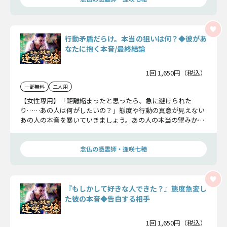
行動矛盾だらけ。本当の狙いは何？◆彼があ
なたに抱く本音/最終結論
1回 1,650円（税込）
一部無料
二人用
【女性専用】「距離縮まったと思ったら、急に避けられた
り……あの人は何がしたいの？」態度や行動の真意が見えない
あの人の本音を暴いていきましょう。あの人の本当の望みから
2人の関係の行く末まで……全て明らかにします。
念仏の憑霊師・逢咲七穂
『もしかして好きな人できた？』態度急変し
た彼の本音◆告白する相手
1回 1,650円（税込）