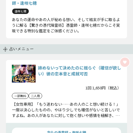
師・逢咲七穂
逢咲七穂
あなたの運命やあの人が秘める想い、そして結末が手に取るよ
うに解る【驚きの憑代降霊術】憑霊師・逢咲七穂だからこそ実
現できる特別な鑑定をご体感ください。
占いメニュー
諦めないって決めたのに揺らぐ（確信が欲し
い）彼の恋本音と成就可否
1回 1,650円（税込）
一部無料
二人用
【女性専用】「もう迷わない……あの人のこと想い続ける！」
一度は決心したものの、やはり少しでも確信がないと苦しいで
すよね。あの人があなたに対して抱く想いや感情を紐解き、こ
の恋に希望があるのか明らかにしましょう。
念仏の憑霊師・逢咲七穂