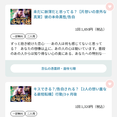
未だに脈薄だと思ってる？【片想いの意外な
真実】彼の本命異性/告白
1回 1,650円（税込）
一部無料
二人用
ずっと抱き続けた恋心……あの人は何も感じてないと思って
る？ あなたの想像以上に、あの人の心は動いています。普段
のあの人からは知り得ない心の奥にある、あなたへの特別な気
持ちと本当の想いを知って下さい。
念仏の憑霊師・逢咲七穂
キスできる？/告白される？【2人の想い重な
る最短転機】行動/3ヶ月後
1回 1,320円（税込）
一部無料
二人用