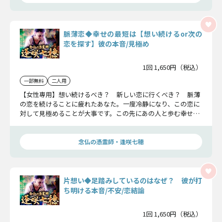
脈薄恋◆幸せの最短は【想い続けるor次の
恋を探す】彼の本音/見極め
1回 1,650円（税込）
一部無料
二人用
【女性専用】想い続けるべき？ 新しい恋に行くべき？ 脈薄
の恋を続けることに疲れたあなた。一度冷静になり、この恋に
対して見極めることが大事です。この先にあの人と歩む幸せな
未来はあるのか、結末をお伝えしましょう。
念仏の憑霊師・逢咲七穂
片想い◆足踏みしているのはなぜ？ 彼が打
ち明ける本音/不安/恋結論
1回 1,650円（税込）