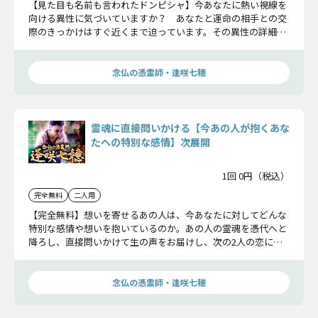
【見た目も名前も言われたドンピシャ】今あなたに熱い視線を
向ける異性に気づいていますか？ あなたと運命の相手との交
際のきっかけはすぐ近くまで迫っています。その異性の詳細や
交際日まで鮮明に霊視します。
念仏の憑霊師・逢咲七穂
霊魂に直接問いかける【今あの人が抱くあな
たへの特別な感情】次展開
1回 0円（税込）
完全無料
二人用
【完全無料】想いを寄せるあの人は、今あなたに対してどんな
特別な感情や想いを抱いているのか。あの人の霊魂を憑代へと
降ろし、直接問いかけて生の声をお届けし、次の2人の恋に訪
れる進展についてお話しします。
念仏の憑霊師・逢咲七穂