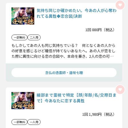
気持ち同じか確かめたい。今あの人が心奪わ
れてる異性◆恋合図/決断
1回 880円（税込）
一部無料
二人用
もしかしてあの人も同じ気持ちでいる？ 何となくあの人から
の好意を感じるけど確信が持てないあなたへ。あの人が恋をし
た際に異性に向ける恋の合図や、本命を暴き、2人の恋の可能
性と未来をお話しします。
念仏の憑霊師・逢咲七穂
細部まで霊視で特定【顔/年齢/名/交際日ま
で】今あなたに恋する異性
1回 1,980円（税込）
一部無料
一人用