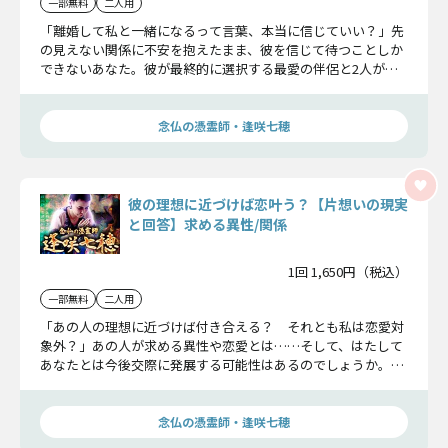
一部無料
二人用
「離婚して私と一緒になるって言葉、本当に信じていい？」先
の見えない関係に不安を抱えたまま、彼を信じて待つことしか
できないあなた。彼が最終的に選択する最愛の伴侶と2人が辿
る愛の結末をお見せしましょう。
念仏の憑霊師・逢咲七穂
彼の理想に近づけば恋叶う？【片想いの現実
と回答】求める異性/関係
1回 1,650円（税込）
一部無料
二人用
「あの人の理想に近づけば付き合える？ それとも私は恋愛対
象外？」あの人が求める異性や恋愛とは……そして、はたして
あなたとは今後交際に発展する可能性はあるのでしょうか。恋
の行方を明らかにしていきます。
念仏の憑霊師・逢咲七穂