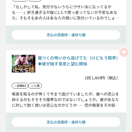
「もしかして私、気付かないうちにウザい女になってるか
も……」好き過ぎるが故に1人で突っ走ってないか不安なあな
た。そもそもあの人はあなたの想いに気付いているのでしょう
か。あの人の恋の真意に迫ります。
念仏の憑霊師・逢咲七穂
傷つくの怖いから逃げてた（けどもう限界）
◆彼が隠す真意と望む関係
1回 1,650円（税込）
一部無料
二人用
現実を知るのが怖くて今まで逃げていましたが、彼への恋心を
抑えるのもそろそろ限界なのではないでしょうか。彼があなた
に対して抱く想いは恋心なのかどうか……恋の現実をその目で
しっかり確かめて下さい。
念仏の憑霊師・逢咲七穂