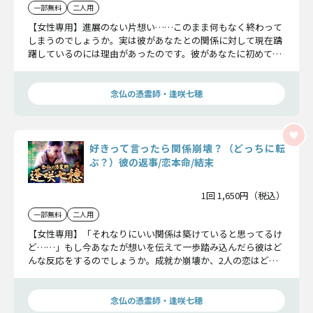
一部無料
二人用
【女性専用】進展のない片想い……このまま何もなく終わって
しまうのでしょうか。実は彼があなたとの関係に対して現在躊
躇しているのには理由があったのです。彼があなたに初めて打
ち明ける本音や不安の全てをお伝えします。
念仏の憑霊師・逢咲七穂
好きって言ったら関係崩壊？（どっちに転
ぶ？）彼の返事/恋本命/結末
1回 1,650円（税込）
一部無料
二人用
【女性専用】「それなりにいい関係は築けていると思ってるけ
ど……」もし今あなたが想いを伝えて一歩踏み込んだら彼はど
んな反応をするのでしょうか。成就か崩壊か、2人の恋はどの
ような展開を見せるのか明らかにしましょう。
念仏の憑霊師・逢咲七穂