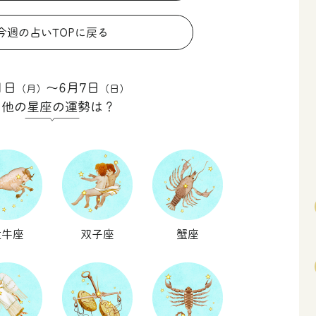
今週の占いTOPに戻る
1日
〜6月7日
（月）
（日）
の他の星座の運勢は？
牡牛座
双子座
蟹座