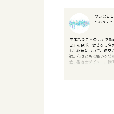
つきむらこ
つきむらこう
生まれつき人の気分を読
ぜ」を探求。渡英をし名
ない現象について、時空
数。心身ともに痛みを緩
会い鑑定士デビュー。講
1万人以上を鑑定。占術