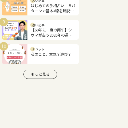
占い記事
はじめての手相占い｜８パ
ターンで基本4線を解説！
あなたの才能と恋愛運は？
9
占い記事
【60年に一度の丙午】シ
ウマが占う2026年の運勢
とラッキーナンバー
10
タロット
私のこと、本気？遊び？
もっと見る