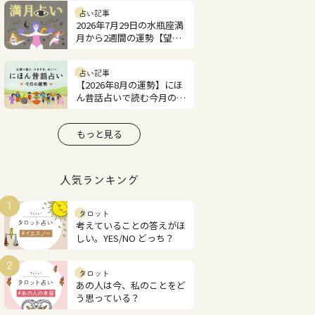
占い記事
2026年7月29日の水瓶座満
月から2週間の運勢【望月
紫匂の12星座占い】
占い記事
【2026年8月の運勢】にほ
ん昔話占いで読む今月の占
い
もっと見る
人気ランキング
1
タロット
考えていることの答えがほ
しい。YES/NO どっち？
2
タロット
あの人は今、私のことをど
う思っている？