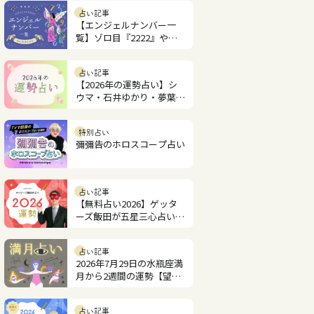
占い記事
【エンジェルナンバー一
覧】ゾロ目『2222』やツ
インレイ『1221』の意味
は？
占い記事
【2026年の運勢占い】シ
ウマ・石井ゆかり・夢葉ね
こが2026年を占います
特別占い
彌彌告のホロスコープ占い
占い記事
【無料占い2026】ゲッタ
ーズ飯田が五星三心占いで
見るあなたの運勢
占い記事
2026年7月29日の水瓶座満
月から2週間の運勢【望月
紫匂の12星座占い】
占い記事