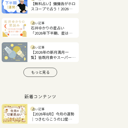
【無料占い】彌彌告がホロ
スコープで占う！2026年
下半期の運勢
占い記事
石井ゆかりの星占い
「2026年下半期、星はど
う動く？」
占い記事
【2026年の新月満月一
覧】皆既月食やスーパーム
ーンはいつ？
もっと見る
新着コンテンツ
占い記事
【2026年8月】今月の運勢
｜つきむらこうの12星座
占い