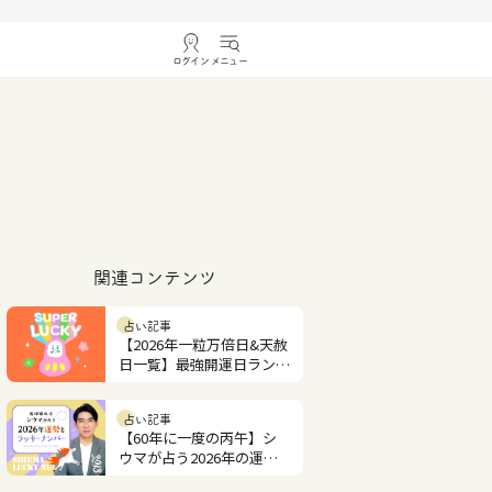
ログイン
メニュー
関連コンテンツ
占い記事
【2026年一粒万倍日&天赦
日一覧】最強開運日ランキ
ング
占い記事
【60年に一度の丙午】シ
ウマが占う2026年の運勢
とラッキーナンバー