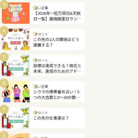
3
占い記事
【2026年一粒万倍日&天赦
日一覧】最強開運日ランキ
ング
4
タロット
この先の2人の関係はどう
進展する？
5
タロット
目標は達成できる？現在と
未来、達成のためのアドバ
イス
6
占い記事
シウマの携帯番号占い！5
つの大吉数と0～36の数字
解説
7
タロット
この先の仕事運は？
8