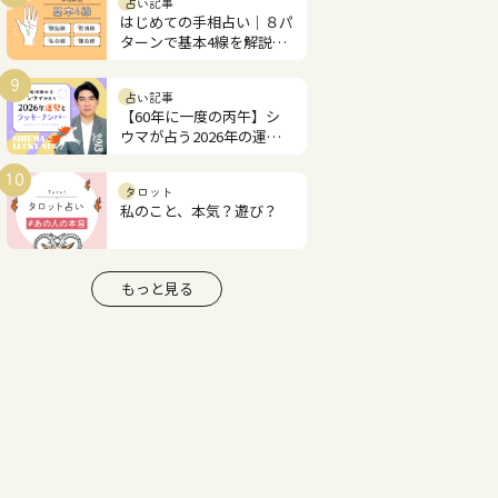
占い記事
はじめての手相占い｜８パ
ターンで基本4線を解説！
あなたの才能と恋愛運は？
9
占い記事
【60年に一度の丙午】シ
ウマが占う2026年の運勢
とラッキーナンバー
10
タロット
私のこと、本気？遊び？
もっと見る