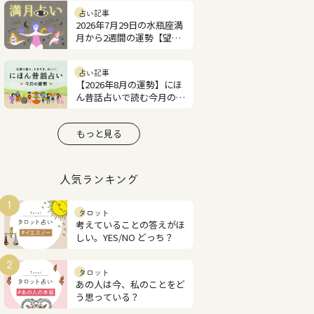
占い記事
2026年7月29日の水瓶座満
月から2週間の運勢【望月
紫匂の12星座占い】
占い記事
【2026年8月の運勢】にほ
ん昔話占いで読む今月の占
い
もっと見る
人気ランキング
1
タロット
考えていることの答えがほ
しい。YES/NO どっち？
2
タロット
あの人は今、私のことをど
う思っている？