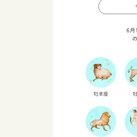
6月
牡羊座