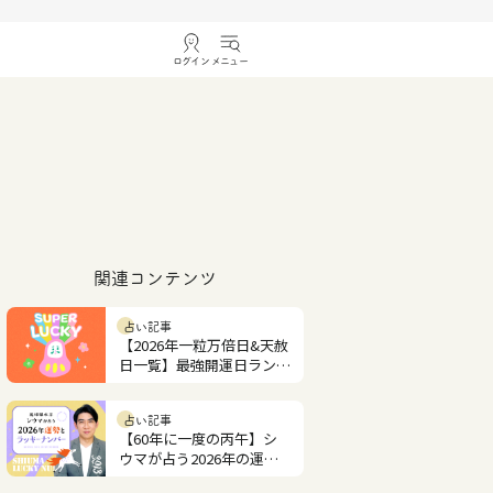
ログイン
メニュー
関連コンテンツ
占い記事
【2026年一粒万倍日&天赦
日一覧】最強開運日ランキ
ング
占い記事
【60年に一度の丙午】シ
ウマが占う2026年の運勢
とラッキーナンバー