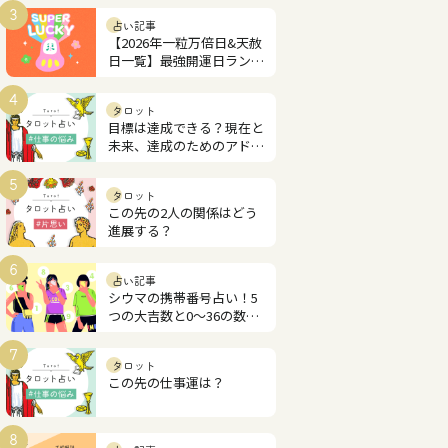
3
占い記事
【2026年一粒万倍日&天赦
日一覧】最強開運日ランキ
ング
4
タロット
目標は達成できる？現在と
未来、達成のためのアドバ
イス
5
タロット
この先の2人の関係はどう
進展する？
6
占い記事
シウマの携帯番号占い！5
つの大吉数と0～36の数字
解説
7
タロット
この先の仕事運は？
8