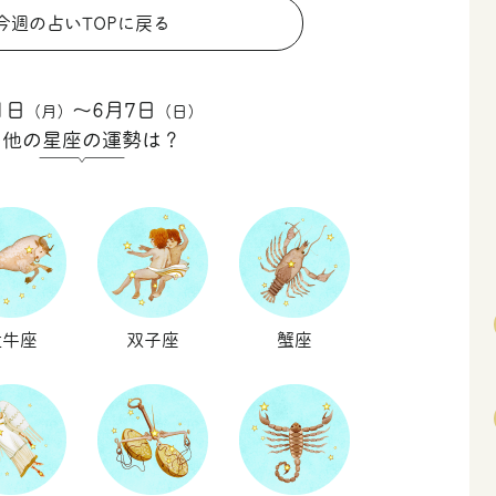
今週の占いTOPに戻る
1日
〜6月7日
（月）
（日）
の他の星座の運勢は？
牡牛座
双子座
蟹座