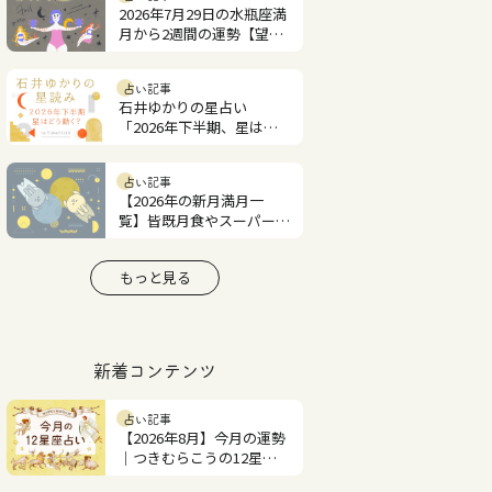
2026年7月29日の水瓶座満
月から2週間の運勢【望月
紫匂の12星座占い】
占い記事
石井ゆかりの星占い
「2026年下半期、星はど
う動く？」
占い記事
【2026年の新月満月一
覧】皆既月食やスーパーム
ーンはいつ？
もっと見る
新着コンテンツ
占い記事
【2026年8月】今月の運勢
｜つきむらこうの12星座
占い