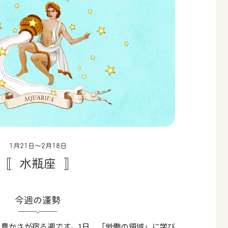
1月21日〜2月18日
水瓶座
今週の運勢
豊かさが宿る週です。1日、「労働の領域」に学び