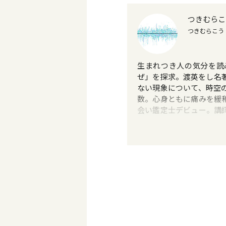
つきむらこ
つきむらこう
生まれつき人の気分を読
ぜ」を探求。渡英をし名
ない現象について、時空
数。心身ともに痛みを緩
会い鑑定士デビュー。講
1万人以上を鑑定。占術