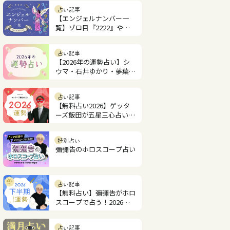
占い記事
【エンジェルナンバー一
覧】ゾロ目『2222』やツ
インレイ『1221』の意味
は？
占い記事
【2026年の運勢占い】シ
ウマ・石井ゆかり・夢葉ね
こが2026年を占います
占い記事
【無料占い2026】ゲッタ
ーズ飯田が五星三心占いで
見るあなたの運勢
特別占い
彌彌告のホロスコープ占い
占い記事
【無料占い】彌彌告がホロ
スコープで占う！2026年
下半期の運勢
占い記事