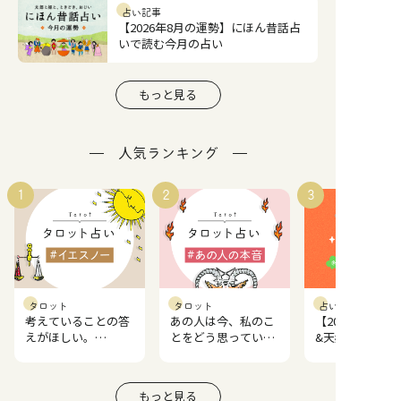
占い記事
【2026年8月の運勢】にほん昔話占
いで読む今月の占い
もっと見る
人気ランキング
1
2
3
タロット
タロット
占い記事
考えていることの答
あの人は今、私のこ
【2026年一粒
えがほしい。
とをどう思ってい
&天赦日一覧】
YES/NO どっち？
る？
開運日ランキン
もっと見る