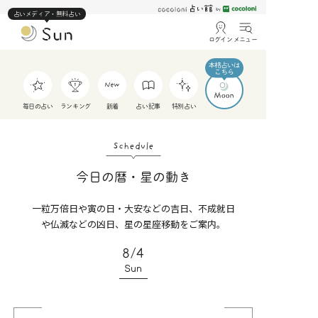
占いメディア・無料占い
ログイン
メニュー
毎日の占い
ランキング
新着
占い記事
特別占い
Schedule
今日の暦・星の動き
一粒万倍日や寅の日・大安などの吉日、不成就日
や仏滅などの凶日、星の星座移動をご案内。
8/4
Sun