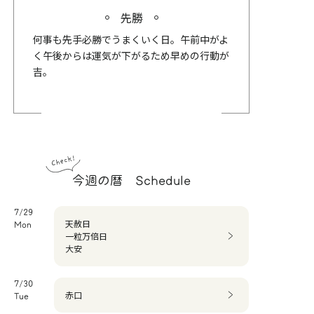
先勝
何事も先手必勝でうまくいく日。午前中がよ
く午後からは運気が下がるため早めの行動が
吉。
今週の暦 Schedule
7/29
天赦日
Mon
一粒万倍日
大安
7/30
赤口
Tue