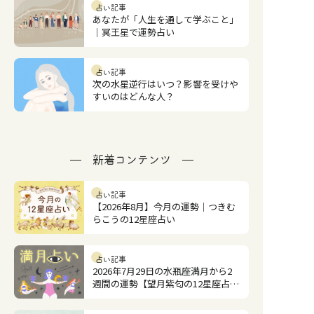
占い記事
あなたが「人生を通して学ぶこと」
｜冥王星で運勢占い
占い記事
次の水星逆行はいつ？影響を受けや
すいのはどんな人？
新着コンテンツ
占い記事
【2026年8月】今月の運勢｜つきむ
らこうの12星座占い
占い記事
2026年7月29日の水瓶座満月から2
週間の運勢【望月紫匂の12星座占
い】