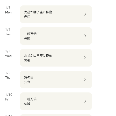
1/6
火星が獅子座に移動
Mon
赤口
1/7
一粒万倍日
Tue
先勝
1/8
水星が山羊座に移動
Wed
友引
1/9
寅の日
Thu
先負
1/10
一粒万倍日
Fri
仏滅