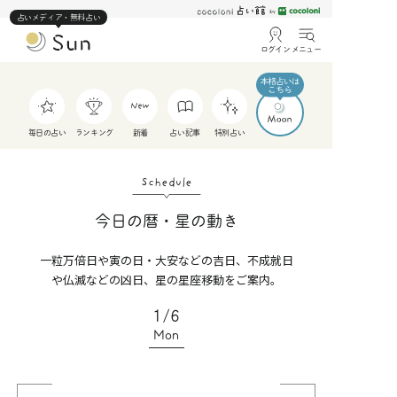
占いメディア・無料占い
ログイン
メニュー
毎日の占い
ランキング
新着
占い記事
特別占い
Schedule
今日の暦・星の動き
一粒万倍日や寅の日・大安などの吉日、不成就日
や仏滅などの凶日、星の星座移動をご案内。
1/6
Mon