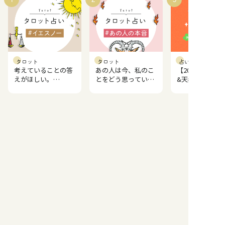
タロット
タロット
占い記事
考えていることの答
あの人は今、私のこ
【2026年一粒
えがほしい。
とをどう思ってい
&天赦日一覧】
YES/NO どっち？
る？
開運日ランキン
もっと見る