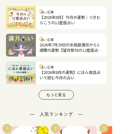
占い記事
【2026年8月】今月の運勢｜つきむ
らこうの12星座占い
占い記事
2026年7月29日の水瓶座満月から2
週間の運勢【望月紫匂の12星座占
い】
占い記事
【2026年8月の運勢】にほん昔話占
いで読む今月の占い
もっと見る
人気ランキング
1
2
3