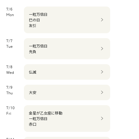
7/6
一粒万倍日
Mon
巳の日
友引
7/7
一粒万倍日
Tue
先負
7/8
仏滅
Wed
7/9
大安
Thu
7/10
金星が乙女座に移動
Fri
一粒万倍日
赤口