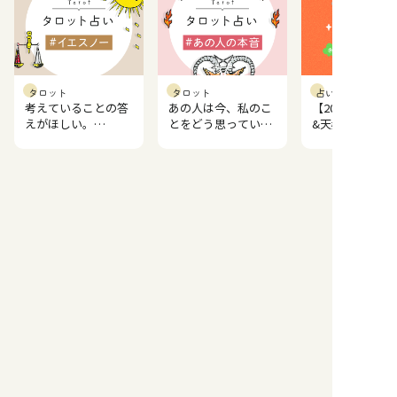
タロット
タロット
占い記事
考えていることの答
あの人は今、私のこ
【2026年一粒
えがほしい。
とをどう思ってい
&天赦日一覧】
YES/NO どっち？
る？
開運日ランキン
もっと見る