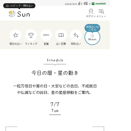
占いメディア・無料占い
ログイン
メニュー
毎日の占い
ランキング
新着
占い記事
特別占い
Schedule
今日の暦・星の動き
一粒万倍日や寅の日・大安などの吉日、不成就日
や仏滅などの凶日、星の星座移動をご案内。
7/7
Tue