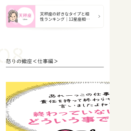
天秤座の好きなタイプと相
性ランキング｜12星座相性
占い
怒りの蠍座＜仕事編＞