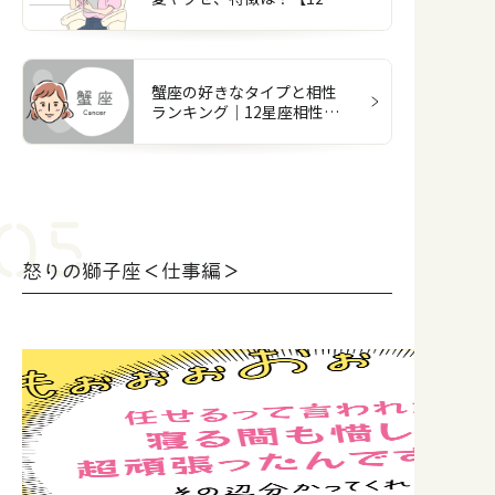
座図鑑】
蟹座の好きなタイプと相性
ランキング｜12星座相性占
い
怒りの獅子座＜仕事編＞