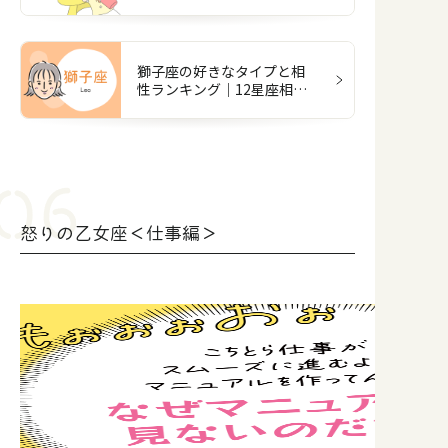
星座図鑑】
獅子座の好きなタイプと相
性ランキング｜12星座相性
占い
怒りの乙女座＜仕事編＞