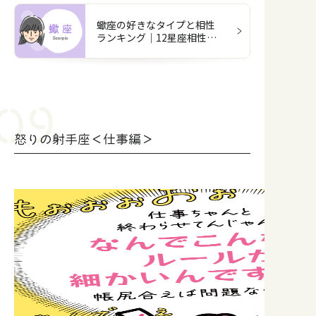
蠍座の好きなタイプと相性
ランキング｜12星座相性占
い
怒りの射手座＜仕事編＞