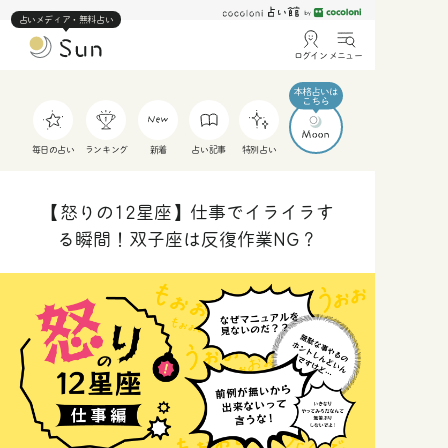
占いメディア・無料占い
ログイン
メニュー
毎日の占い
ランキング
新着
占い記事
特別占い
【怒りの12星座】仕事でイライラす
る瞬間！双子座は反復作業NG？
人
仕