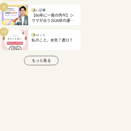
あなたの才能と恋愛運は？
9
占い記事
【60年に一度の丙午】シ
ウマが占う2026年の運勢
とラッキーナンバー
10
タロット
私のこと、本気？遊び？
もっと見る