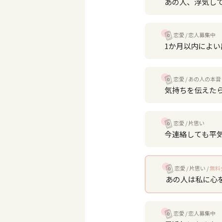
あの人、浮気し
恋愛
恋人募集中
1か月以内によ
恋愛
あの人の本音
気持ちを伝えた
恋愛
片思い
今連絡しても平
恋愛
片思い
無料
あの人は私に心
恋愛
恋人募集中