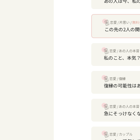
あの人は今、私
恋愛
片思い
無料
この先の2人の
恋愛
あの人の本音
私のこと、本気
恋愛
復縁
復縁の可能性は
恋愛
あの人の本音
急にそっけなく
恋愛
カップル