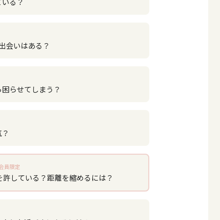
ている？
い出会いはある？
ら困らせてしまう？
気？
会員限定
を許している？距離を縮めるには？