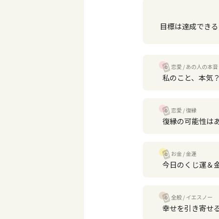
目標は達成できる
恋愛
あの人の本音
私のこと、本気
恋愛
復縁
復縁の可能性は
お金
金運
今日のくじ運＆
全般
イエスノー
幸せを引き寄せ