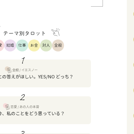
テーマ別タロット
愛
結婚
仕事
お金
対人
全般
1
全般
イエスノー
の答えがほしい。YES/NO どっち？
2
恋愛
あの人の本音
今、私のことをどう思っている？
3