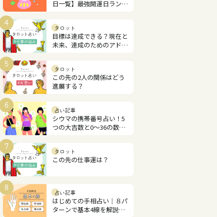
日一覧】最強開運日ランキ
ング
4
タロット
目標は達成できる？現在と
未来、達成のためのアドバ
イス
5
タロット
この先の2人の関係はどう
進展する？
6
占い記事
シウマの携帯番号占い！5
つの大吉数と0～36の数字
解説
7
タロット
この先の仕事運は？
8
占い記事
はじめての手相占い｜８パ
ターンで基本4線を解説！