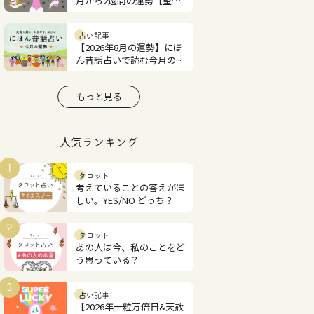
月から2週間の運勢【望月
紫匂の12星座占い】
占い記事
【2026年8月の運勢】にほ
ん昔話占いで読む今月の占
い
もっと見る
人気ランキング
1
タロット
考えていることの答えがほ
しい。YES/NO どっち？
2
タロット
あの人は今、私のことをど
う思っている？
3
占い記事
【2026年一粒万倍日&天赦