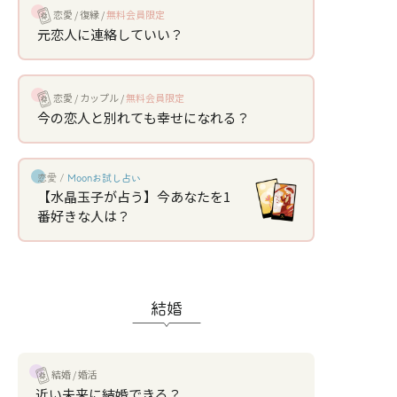
恋愛
復縁
無料会員限定
元恋人に連絡していい？
恋愛
カップル
無料会員限定
今の恋人と別れても幸せになれる？
恋愛 /
Moonお試し占い
【水晶玉子が占う】今あなたを1
番好きな人は？
結婚
結婚
婚活
近い未来に結婚できる？