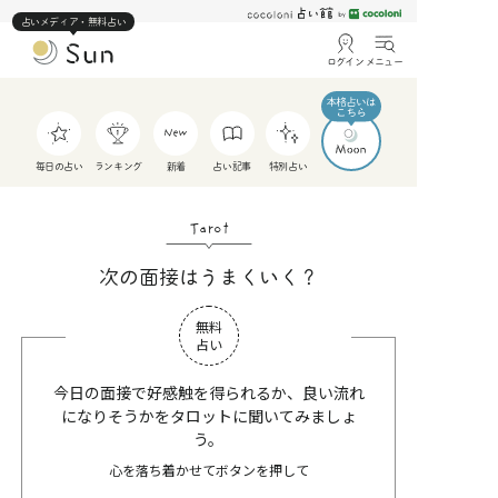
占いメディア・無料占い
ログイン
メニュー
毎日の占い
ランキング
新着
占い記事
特別占い
Tarot
次の面接はうまくいく？
無料
占い
今日の面接で好感触を得られるか、良い流れ
になりそうかをタロットに聞いてみましょ
う。
心を落ち着かせてボタンを押して